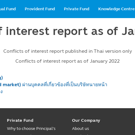
in
ual Fund
Provident Fund
Private Fund
Knowledge Centre
vigation
f interest report as of 
Conflicts of interest report published in Thai version only
Conflicts of interest report as of January 2022
g)
ket) ผ่านบุคคลที่เกี่ยวข้องที่เป็นบริษัทนายหน้า
อง
Private Fund
Our Company
Why to choose Principal’s
About us