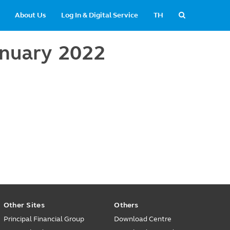
About Us
Log In & Digital Service
TH
January 2022
Other Sites
Others
Principal Financial Group
Download Centre