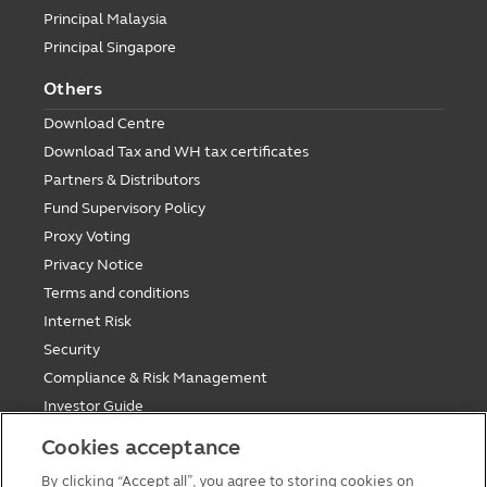
Principal Malaysia
Principal Singapore
Others
Download Centre
Download Tax and WH tax certificates
Partners & Distributors
Fund Supervisory Policy
Proxy Voting
Privacy Notice
Terms and conditions
Internet Risk
Security
Compliance & Risk Management
Investor Guide
Fund Holiday Update
Cookies acceptance
Tax saving mutual funds investment guidelines
By clicking “Accept all”, you agree to storing cookies on