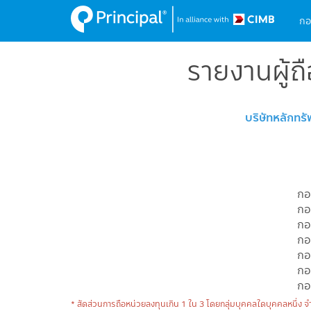
M
Skip
กอ
to
na
main
content
รายงานผู้ถ
บริษัทหลักทรั
กอง
กอง
กอ
กอ
กอ
กอง
กอง
* สัดส่วนการถือหน่วยลงทุนเกิน 1 ใน 3 โดยกลุ่มบุคคลใดบุคคลหนึ่ง จ