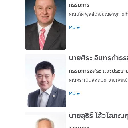
กรรมการ
คุณเท็ด พูลล์เกษียณอายุการทำง
More
นายศิระ อินทรกำธร
กรรมการอิสระ และประธ
คุณศิระเป็นอดีตประธานเจ้าหน
More
นายสุธีร์ โล้วโสภณก