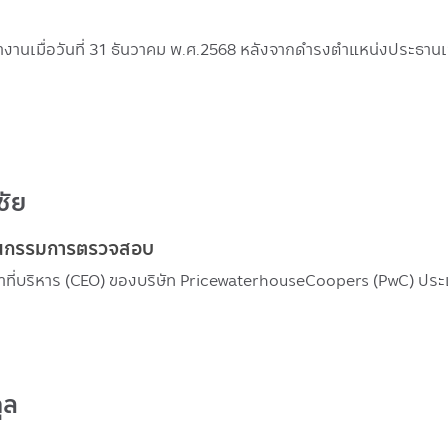
านเมื่อวันที่ 31 ธันวาคม พ.ศ.2568 หลังจากดํารงตําแหน่งประธานเจ้
ชัย
านกรรมการตรวจสอบ
้าที่บริหาร (CEO) ของบริษัท PricewaterhouseCoopers (PwC) ป
ุล