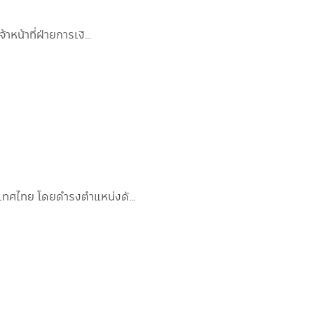
าหน้าที่ฝ่ายการเงิ…
ระเทศไทย โดยดำรงตำแหน่งดั…