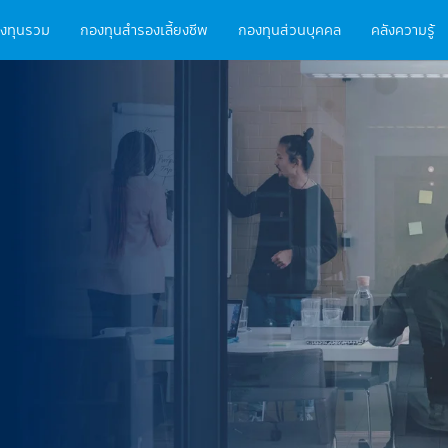
ain
งทุนรวม
กองทุนสำรองเลี้ยงชีพ
กองทุนส่วนบุคคล
คลังความรู้
vigation