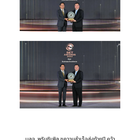
บลจ. พรินซิเพิล ชูความสำเร็จส่งท้ายปี คว้า