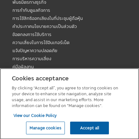
พันธมิตรทางธุรกิจ
การกำกับดูแลกิจการ
การใช้สิทธิออกเสียงในที่ประชุมผู้ถือหุ้น
คำประกาศนโยบายความเป็นส่วนตัว
ข้อตกลงการใช้บริการ
ความเสี่ยงในการใช้อินเทอร์เน็ต
แจ้งปัญหาความปลอดภัย
การบริหารความเสี่ยง
คู่มือผู้ลงทุน
ตารางวันหยุดกองต่างประเทศ
Cookies acceptance
คู่มือการลงทุนในกองทุนที่มีสิทธิประโยชน์ทางภาษี
By clicking “Accept all”, you agree to storing cookies on
แบบฟอร์มต่างๆ
your device to enhance site navigation, analyze site
นโยบายเกี่ยวกับคุกกี้
usage, and assist in our marketing efforts. More
information can be found on "Manage cookies".
View our Cookie Policy
© 2026 Principal Asset Management Co.,Ltd
Manage cookies
Accept all