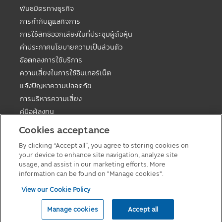
พันธมิตรทางธุรกิจ
การกำกับดูแลกิจการ
การใช้สิทธิออกเสียงในที่ประชุมผู้ถือหุ้น
คำประกาศนโยบายความเป็นส่วนตัว
ข้อตกลงการใช้บริการ
ความเสี่ยงในการใช้อินเทอร์เน็ต
แจ้งปัญหาความปลอดภัย
การบริหารความเสี่ยง
คู่มือผู้ลงทุน
ตารางวันหยุดกองต่างประเทศ
Cookies acceptance
คู่มือการลงทุนในกองทุนที่มีสิทธิประโยชน์ทางภาษี
By clicking “Accept all”, you agree to storing cookies on
แบบฟอร์มต่างๆ
your device to enhance site navigation, analyze site
นโยบายเกี่ยวกับคุกกี้
usage, and assist in our marketing efforts. More
information can be found on "Manage cookies".
View our Cookie Policy
© 2026 Principal Asset Management Co.,Ltd
Manage cookies
Accept all