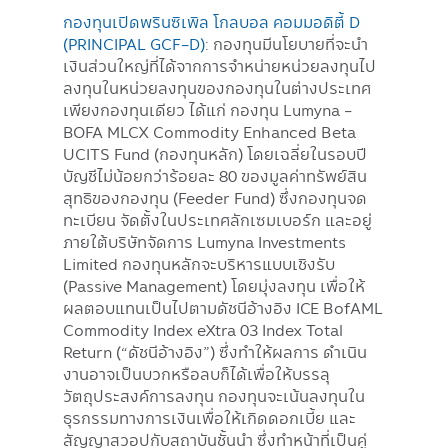
กองทุนเปิดพรินซิเพิล โกลบอล คอมมอดิตี้ D
(PRINCIPAL GCF-D)
: กองทุนมีนโยบายที่จะนํา
เงินส่วนใหญ่ที่ได้จากการจําหน่ายหน่วยลงทุนไป
ลงทุนในหน่วยลงทุนของกองทุนในต่างประเทศ
เพียงกองทุนเดียว ได้แก่ กองทุน Lumyna -
BOFA MLCX Commodity Enhanced Beta
UCITS Fund (กองทุนหลัก) โดยเฉลี่ยในรอบปี
บัญชีไม่น้อยกว่าร้อยละ 80 ของมูลค่าทรัพย์สิน
สุทธิของกองทุน (Feeder Fund) ซึ่งกองทุนจด
ทะเบียน จัดตั้งในประเทศลักเซมเบอร์ก และอยู่
ภายใต้บริษัทจัดการ Lumyna Investments
Limited กองทุนหลักจะบริหารแบบเชิงรับ
(Passive Management) โดยมุ่งลงทุน เพื่อให้
ผลตอบแทนเป็นไปตามดัชนีอ้างอิง ICE BofAML
Commodity Index eXtra 03 Index Total
Return (“ดัชนีอ้างอิง”) ซึ่งทําให้ผลการ ดําเนิน
งานอาจเป็นบวกหรือลบก็ได้เพื่อให้บรรลุ
วัตถุประสงค์การลงทุน กองทุนจะเน้นลงทุนใน
ธุรกรรมทางการเงินเพื่อให้เกิดดอกเบี้ย และ
สัญญาสวอปกับสถาบันชั้นนํา ซึ่งทําหน้าที่เป็นคู่