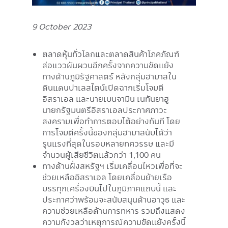
9 October 2023
ตลาดหุ้นทั่วโลกและตลาดสินค้าโภคภัณฑ์
ส่อแววผันผวนอีกครั้งจากความขัดแย้ง
ทางด้านภูมิรัฐศาสตร์ หลังกลุ่มฮามาสใน
ดินแดนปาเลสไตน์เปิดฉากเริ่มโจมตี
อิสราเอล และนายเบนจามิน เนทันยาฮู
นายกรัฐมนตรีอิสราเอลประกาศภาวะ
สงครามเพื่อทำการตอบโต้อย่างทันที โดย
การโจมตีครั้งนี้ของกลุ่มฮามาสนับได้ว่า
รุนแรงที่สุดในรอบหลายทศวรรษ และมี
จำนวนผู้เสียชีวิตแล้วกว่า 1,100 คน
ทางด้านฝั่งสหรัฐฯ เริ่มเคลื่อนไหวเพื่อที่จะ
ช่วยเหลืออิสราเอล โดยเคลื่อนย้ายเรือ
บรรทุกเครื่องบินไปในภูมิภาคแถบนี้ และ
ประกาศว่าพร้อมจะสนับสนุนด้านอาวุธ และ
ความช่วยเหลือด้านการทหาร รวมถึงแสดง
ความกังวลว่าเหตุการณ์ความขัดแย้งครั้งนี้