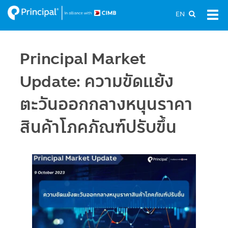
Skip
EN
Tog
to
navi
main
content
Principal Market
Update: ความขัดแย้ง
ตะวันออกกลางหนุนราคา
สินค้าโภคภัณฑ์ปรับขึ้น