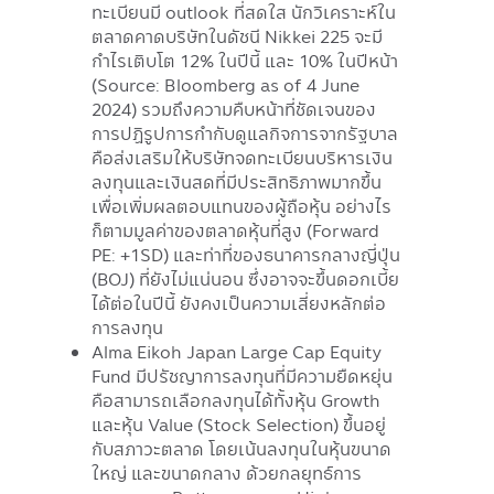
ทะเบียนมี outlook ที่สดใส นักวิเคราะห์ใน
ตลาดคาดบริษัทในดัชนี Nikkei 225 จะมี
กำไรเติบโต 12% ในปีนี้ และ 10% ในปีหน้า
(Source: Bloomberg as of 4 June
2024) รวมถึงความคืบหน้าที่ชัดเจนของ
การปฏิรูปการกำกับดูแลกิจการจากรัฐบาล
คือส่งเสริมให้บริษัทจดทะเบียนบริหารเงิน
ลงทุนและเงินสดที่มีประสิทธิภาพมากขึ้น
เพื่อเพิ่มผลตอบแทนของผู้ถือหุ้น อย่างไร
ก็ตามมูลค่าของตลาดหุ้นที่สูง (Forward
PE: +1SD) และท่าที่ของธนาคารกลางญี่ปุ่น
(BOJ) ที่ยังไม่แน่นอน ซึ่งอาจจะขึ้นดอกเบี้ย
ได้ต่อในปีนี้ ยังคงเป็นความเสี่ยงหลักต่อ
การลงทุน
Alma Eikoh Japan Large Cap Equity
Fund มีปรัชญาการลงทุนที่มีความยืดหยุ่น
คือสามารถเลือกลงทุนได้ทั้งหุ้น Growth
และหุ้น Value (Stock Selection) ขึ้นอยู่
กับสภาวะตลาด โดยเน้นลงทุนในหุ้นขนาด
ใหญ่ และขนาดกลาง ด้วยกลยุทธ์การ