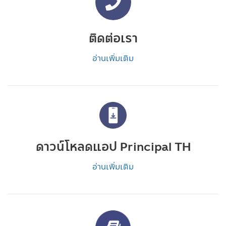
ติดต่อเรา
อ่านเพิ่มเติม
ดาวน์โหลดแอป Principal TH
อ่านเพิ่มเติม