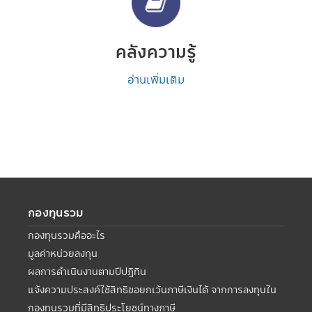
คลังความรู้
อ่านเพิ่มเติม
กองทุนรวม
กองทุนรวมคืออะไร
มูลค่าหน่วยลงทุน
ผลการดำเนินงานตามปีปฏิทิน
แจ้งความประสงค์ใช้สิทธิขอยกเว้นภาษีเงินได้ จากการลงทุนใน
กองทุนรวมที่มีสิทธิประโยชน์ทางภาษี