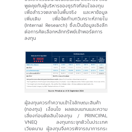
พูดคุยกับผู้บริหารของธุรกิจที่สนใจลงทุน
เพื่อสำรวจตลาดในพื้นจริง และหาข้อมูล
เพิ่มเติม เพื่อจัดทำบทวิเคราะห์ภายใน
(Internal Research) ซึ่งเป็นข้อมูลเชิงลึก
ต่อการคัดเลือกหลักทรัพย์เข้าพอร์ตการ
ลงทุน
Image
ผู้ลงทุนควรทำความเข้าใจลักษณะสินค้า
(กองทุน) เงื่อนไข ผลตอบแทนและความ
เสี่ยงก่อนตัดสินใจลงทุน / PRINCIPAL
VNEQ ลงทุนกระจุกตัวในประเทศ
เวียดนาม ผู้ลงทุนจึงควรพิจารณาการกระ