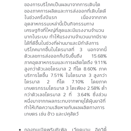
ของการบริโภคเป็นผลมาจากการเติบโต
ของภาคการผลิตและการส่งออกที่เติบโตดี
ในช่วงครึ่งปีแรก เนื่องจากภาค
อุตสาหกรรมเหล่านี้เป็นกิจกรรมทาง
เศรษฐกิจที่ใหญ่ที่สุดและมีแรงงานจำนวน
มากในระบบ ทำให้แรงงานจำนวนมากมีราย
ได้ที่ดีขึ้นในช่วงที่ผ่านมาและมีกำลังการ
บริโภคมากขึ้นในไตรมาสที่ 3 นอกจากนี้
ตัวเลขการส่งออกก็ปรับขึ้นถึง 15.68%
ภาคอุตสาหกรรมและการผลิตโตถึง 9.11%
สูงกว่าตัวเลขไตรมาส 2 ที่โต 8.60% ภาค
บริการโตขึ้น 7.51% ในไตรมาส 3 สูงกว่า
ไตรมาส 2 ที่โต 7.10% โดยภาค
เกษตรกรรมไตรมาส 3 โตเพียง 2.58% ต่ำ
กว่าตัวเลขไตรมาส 2 ที่ 3.64% ซึ่งส่วน
หนึ่งมาจากกผลกระทบจากพายุไต้ฝุ่นยางิที่
ทำให้เกิดความเสียหายกับผลผลิตทางการ
เกษตร เช่น ข้าว และปศุสัตว์
กองทุนเปิดพรินซิเพิล เวียดนาม อิควิตี้