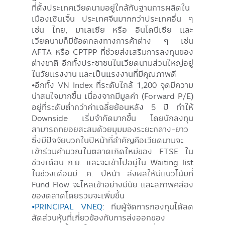
ที่ตั้งประเทศเวียดนามอยู่ใกล้กับฐานการผลิตใน
เมืองเซินเจิ้น ประเทศจีนมากกว่าประเทศอื่น ๆ
เช่น ไทย, มาเลเซีย หรือ อินโดนีเซีย และ
เวียดนามก็มีข้อตกลงทางการค้าต่าง ๆ เช่น
AFTA หรือ CPTPP ที่ช่วยส่งเสริมการลงทุนของ
ต่างชาติ อีกทั้งประชาชนในเวียดนามส่วนใหญ่อยู่
ในวัยแรงงาน และเป็นแรงงานที่มีคุณภาพดี
•อีกทั้ง VN Index ที่ระดับใกล้ 1,200 จุดมีความ
น่าสนใจมากขึ้น เนื่องจากมีมูลค่า (Forward P/E)
อยู่ที่ระดับต่ำกว่าค่าเฉลี่ยย้อนหลัง 5 ปี ทำให้
Downside เริ่มจำกัดมากขึ้น โดยนักลงทุน
สามารถทยอยสะสมด้วยมุมมองระยะกลาง-ยาว
ซึ่งมีปัจจัยบวกในปีหน้าที่สำคัญคือเวียดนามจะ
เข้าร่วมคำนวณในตลาดเกิดใหม่ของ FTSE ใน
ช่วงเดือน ก.ย. และจะเข้าไปอยู่ใน Waiting list
ในช่วงเดือนมี .ค. ปีหน้า ส่งผลให้มีแนวโน้มที่
Fund Flow จะไหลเข้าอย่างมีนัย และสภาพคล่อง
ของตลาดโดยรวมจะเพิ่มขึ้น
•PRINCIPAL VNEQ
: ทีมผู้จัดการกองทุนได้ลด
สัดส่วนหุ้นที่เกี่ยวข้องกับการส่งออกของ