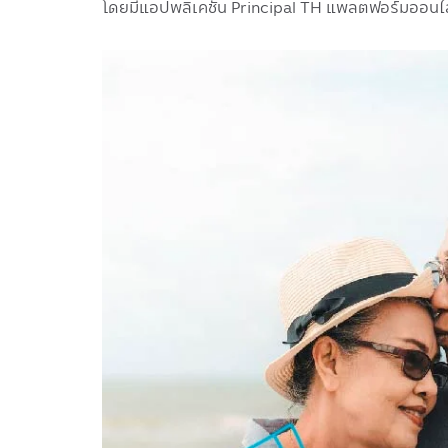
โดยมีแอปพลิเคชัน Principal TH แพลตฟอร์มออนไลน์
Image