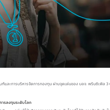
ณฑ์และการบริหารจัดการกองทุน ผ่านจุดเด่นของ บลจ. พรินซิเพิล 3 
าญการลงทุนระดับโลก