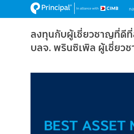
M
Skip
กอ
to
na
main
content
ลงทุนกับผู้เชี่ยวชาญที่ดีท
บลจ. พรินซิเพิล ผู้เชี่ยว
Image