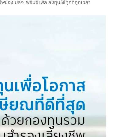
ของ บลจ. พรินซิเพิล ลงทุนได้ทุกที่ทุกเวลา