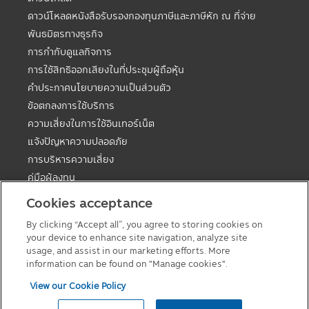
ดาวน์โหลดหนังสือรับรองกองทุนภาษีและภาษีหัก ณ ที่จ่าย
พันธมิตรทางธุรกิจ
การกำกับดูแลกิจการ
การใช้สิทธิออกเสียงในที่ประชุมผู้ถือหุ้น
คำประกาศนโยบายความเป็นส่วนตัว
ข้อตกลงการใช้บริการ
ความเสี่ยงในการใช้อินเทอร์เน็ต
แจ้งปัญหาความปลอดภัย
การบริหารความเสี่ยง
คู่มือผู้ลงทุน
ตารางวันหยุดกองต่างประเทศ
Cookies acceptance
คู่มือการลงทุนในกองทุนที่มีสิทธิประโยชน์ทางภาษี
By clicking “Accept all”, you agree to storing cookies on
แบบฟอร์มต่างๆ
your device to enhance site navigation, analyze site
นโยบายเกี่ยวกับคุกกี้
usage, and assist in our marketing efforts. More
information can be found on "Manage cookies".
View our Cookie Policy
© 2026 Principal Asset Management Co.,Ltd