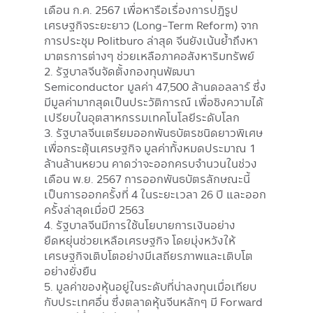
เดือน ก.ค. 2567 เพื่อหารือเรื่องการปฏิรูป
เศรษฐกิจระยะยาว (Long-Term Reform) จาก
การประชุม Politburo ล่าสุด จีนยังเน้นย้ำถึงหา
มาตรการต่างๆ ช่วยเหลือภาคอสังหาริมทรัพย์
2. รัฐบาลจีนจัดตั้งกองทุนพัฒนา
Semiconductor มูลค่า 47,500 ล้านดอลลาร์ ซึ่ง
มีมูลค่ามากสุดเป็นประวัติการณ์ เพื่อชิงความได้
เปรียบในอุตสาหกรรมเทคโนโลยีระดับโลก
3. รัฐบาลจีนเตรียมออกพันธบัตรชนิดยาวพิเศษ
เพื่อกระตุ้นเศรษฐกิจ มูลค่าทั้งหมดประมาณ 1
ล้านล้านหยวน คาดว่าจะออกครบจำนวนในช่วง
เดือน พ.ย. 2567 การออกพันธบัตรลักษณะนี้
เป็นการออกครั้งที่ 4 ในระยะเวลา 26 ปี และออก
ครั้งล่าสุดเมื่อปี 2563
4. รัฐบาลจีนมีการใช้นโยบายการเงินอย่าง
ยืดหยุ่นช่วยเหลือเศรษฐกิจ โดยมุ่งหวังให้
เศรษฐกิจเติบโตอย่างมีเสถียรภาพและเติบโต
อย่างยั่งยืน
5. มูลค่าของหุ้นอยู่ในระดับที่น่าลงทุนเมื่อเทียบ
กับประเทศอื่น ซึ่งตลาดหุ้นจีนหลักๆ มี Forward