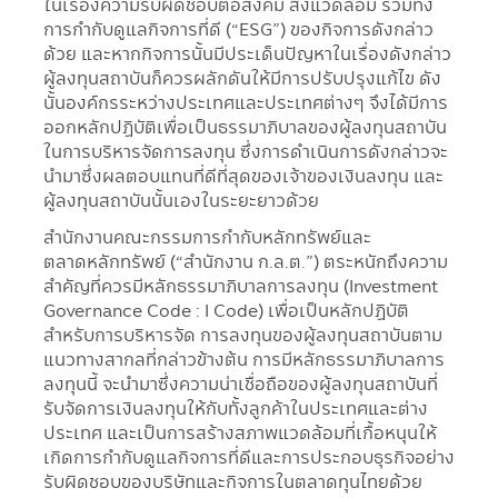
ในเรื่องความรับผิดชอบต่อสังคม สิ่งแวดล้อม รวมทั้ง
การกำกับดูแลกิจการที่ดี (“ESG”) ของกิจการดังกล่าว
ด้วย และหากกิจการนั้นมีประเด็นปัญหาในเรื่องดังกล่าว
ผู้ลงทุนสถาบันก็ควรผลักดันให้มีการปรับปรุงแก้ไข ดัง
นั้นองค์กรระหว่างประเทศและประเทศต่างๆ จึงได้มีการ
ออกหลักปฏิบัติเพื่อเป็นธรรมาภิบาลของผู้ลงทุนสถาบัน
ในการบริหารจัดการลงทุน ซึ่งการดำเนินการดังกล่าวจะ
นำมาซึ่งผลตอบแทนที่ดีที่สุดของเจ้าของเงินลงทุน และ
ผู้ลงทุนสถาบันนั้นเองในระยะยาวด้วย
สำนักงานคณะกรรมการกำกับหลักทรัพย์และ
ตลาดหลักทรัพย์ (“สำนักงาน ก.ล.ต.”) ตระหนักถึงความ
สำคัญที่ควรมีหลักธรรมาภิบาลการลงทุน (Investment
Governance Code : I Code) เพื่อเป็นหลักปฏิบัติ
สำหรับการบริหารจัด การลงทุนของผู้ลงทุนสถาบันตาม
แนวทางสากลที่กล่าวข้างต้น การมีหลักธรรมาภิบาลการ
ลงทุนนี้ จะนำมาซึ่งความน่าเชื่อถือของผู้ลงทุนสถาบันที่
รับจัดการเงินลงทุนให้กับทั้งลูกค้าในประเทศและต่าง
ประเทศ และเป็นการสร้างสภาพแวดล้อมที่เกื้อหนุนให้
เกิดการกำกับดูแลกิจการที่ดีและการประกอบธุรกิจอย่าง
รับผิดชอบของบริษัทและกิจการในตลาดทุนไทยด้วย