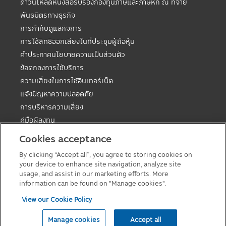
ดาวน์โหลดหนังสือรับรองกองทุนภาษีและภาษีหัก ณ ที่จ่าย
พันธมิตรทางธุรกิจ
การกำกับดูแลกิจการ
การใช้สิทธิออกเสียงในที่ประชุมผู้ถือหุ้น
คำประกาศนโยบายความเป็นส่วนตัว
ข้อตกลงการใช้บริการ
ความเสี่ยงในการใช้อินเทอร์เน็ต
แจ้งปัญหาความปลอดภัย
การบริหารความเสี่ยง
คู่มือผู้ลงทุน
ตารางวันหยุดกองต่างประเทศ
Cookies acceptance
คู่มือการลงทุนในกองทุนที่มีสิทธิประโยชน์ทางภาษี
By clicking “Accept all”, you agree to storing cookies on
แบบฟอร์มต่างๆ
your device to enhance site navigation, analyze site
นโยบายเกี่ยวกับคุกกี้
usage, and assist in our marketing efforts. More
information can be found on "Manage cookies".
View our Cookie Policy
© 2026 Principal Asset Management Co.,Ltd
Manage cookies
Accept all