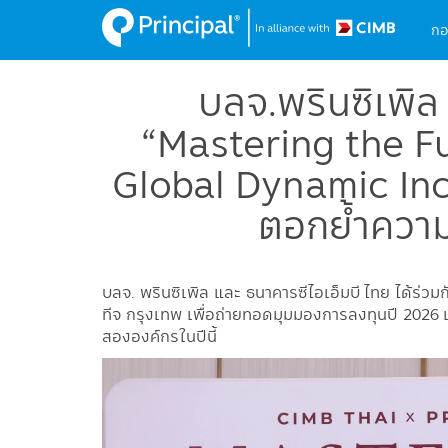
M
Skip
กอ
to
na
main
content
บลจ.พรินซิเพิล
“Mastering the Fu
Global Dynamic I
ตอกย้ำความร
บลจ. พรินซิเพิล และ ธนาคารซีไอเอ็มบี ไทย ได้ร่ว
ทีจ กรุงเทพ เพื่อถ่ายทอดมุมมองการลงทุนปี 2026 
สององค์กรในปีนี้
Image