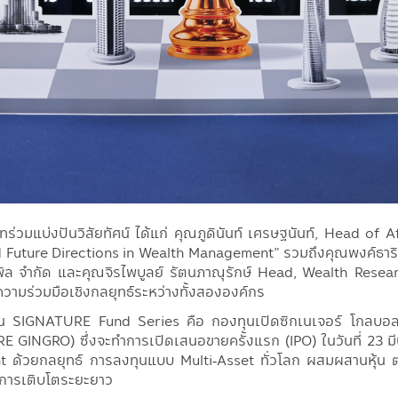
ัทร่วมแบ่งปันวิสัยทัศน์ ได้แก่ คุณภูดินันท์ เศรษฐนันท์, Head 
Future Directions in Wealth Management” รวมถึงคุณพงค์ธาริน 
เพิล จำกัด และคุณจิรไพบูลย์ รัตนภาณุรักษ์ Head, Wealth Rese
ามร่วมมือเชิงกลยุทธ์ระหว่างทั้งสององค์กร
ใน SIGNATURE Fund Series คือ กองทุนเปิดซิกเนเจอร์ โกลบอล
INGRO) ซึ่งจะทำการเปิดเสนอขายครั้งแรก (IPO) ในวันที่ 23 
ด้วยกลยุทธ์ การลงทุนแบบ Multi‑Asset ทั่วโลก ผสมผสานหุ้น ต
บการเติบโตระยะยาว