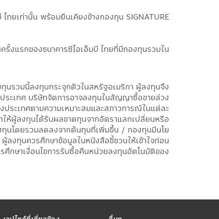
 ไทยเท่านั้น พร้อมยืนเคียงข้างกองทุน SIGNATURE
ั้งแรกของธนาคารซีไอเอ็มบี ไทยที่มีกองทุนรวมใน
ุนรวมนี้ลงทุนกระจุกตัวในสหรัฐอเมริกา ผู้ลงทุนจึง
ระเทศ บริษัทจัดการอาจลงทุนในสัญญาซื้อขายล่วง
ุนในต่างประเทศตามความเหมาะสมและสภาวการณ์ในแต่ละ
จทำให้ผู้ลงทุนได้รับผลขาดทุนจากอัตราแลกเปลี่ยนหรือ
งทุนโดยรวมลดลงจากต้นทุนที่เพิ่มขึ้น / กองทุนมีนโย
ลงทุนควรศึกษาข้อมูลในหนังสือชี้ชวนให้เข้าใจก่อน
ึกษาเงื่อนไขการรับซื้อคืนหน่วยลงทุนอัตโนมัติของ
เวปไซด์ที่เกี่ยวข้อง
อื่นๆ