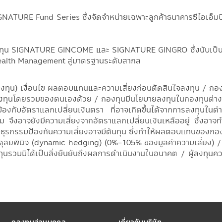
TURE Fund Series ซึ่งจัดจำหน่ายเฉพาะลูกค้าธนาคารซีไอเอ็มบี
องทุน SIGNATURE GINCOME และ SIGNATURE GINGRO ซึ่งนับเป็นคร
Wealth Management สู่มาตรฐานระดับสากล
งทุน) เงื่อนไข ผลตอบแทนและความเสี่ยงก่อนตัดสินใจลงทุน / กองท
ุนโดยรวมของตนเองด้วย / กองทุนมีนโยบายลงทุนในกองทุนต่างป
ี่ยวข้องกับอัตราแลกเปลี่ยนเงินตรา ที่อาจเกิดขึ้นได้จากการลงท
ะสม จึงอาจยังมีความเสี่ยงจากอัตราแลกเปลี่ยนเงินเหลืออยู่ ซึ่งอา
การทำธุรกรรมป้องกันความเสี่ยงอาจมีต้นทุน ซึ่งทำให้ผลตอบแทนของกอ
ลยพินิจ (dynamic hedging) (0%-105% ของมูลค่าความเสี่ยง) / ผู้
วมมิได้เป็นสิ่งยืนยันถึงผลการดำเนินงานในอนาคต / ผู้ลงทุนควรศ
กองทุนส่วนบุคคล
เกี่ยวกับบริษัท