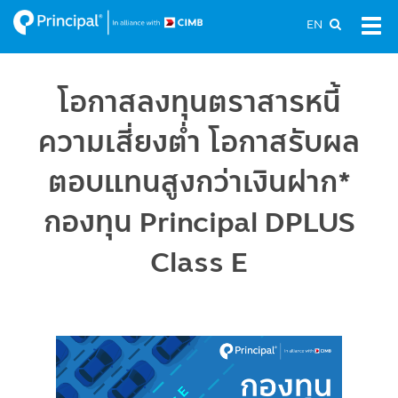
Skip
EN
Tog
to
navi
main
content
โอกาสลงทุนตราสารหนี้
ความเสี่ยงต่ำ โอกาสรับผล
ตอบแทนสูงกว่าเงินฝาก*
กองทุน Principal DPLUS
Class E
Image