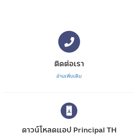
ติดต่อเรา
อ่านเพิ่มเติม
ดาวน์โหลดแอป Principal TH