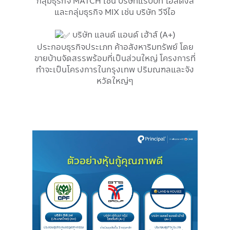
กลุ่มธุรกิจ MATCH เช่น บริษัทแรบบิท โฮลดิ้งส์
และกลุ่มธุรกิจ MIX เช่น บริษัท วีจีไอ
บริษัท แลนด์ แอนด์ เฮ้าส์ (A+)
ประกอบธุรกิจประเภท ค้าอสังหาริมทรัพย์ โดย
ขายบ้านจัดสรรพร้อมที่เป็นส่วนใหญ่ โครงการที่
ทำจะเป็นโครงการในกรุงเทพ ปริมณฑลและจัง
หวัดใหญ่ๆ