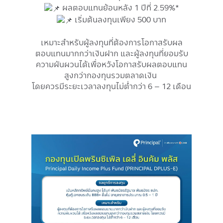
ผลตอบแทนย้อนหลัง 1 ปีที่ 2.59%*
เริ่มต้นลงทุนเพียง 500 บาท
เหมาะสำหรับผู้ลงทุนที่ต้องการโอกาสรับผล
ตอบแทนมากกว่าเงินฝาก และผู้ลงทุนที่ยอมรับ
ความผันผวนได้เพื่อหวังโอกาสรับผลตอบแทน
สูงกว่ากองทุนรวมตลาดเงิน
โดยควรมีระยะเวลาลงทุนไม่ต่ำกว่า 6 – 12 เดือน
Image