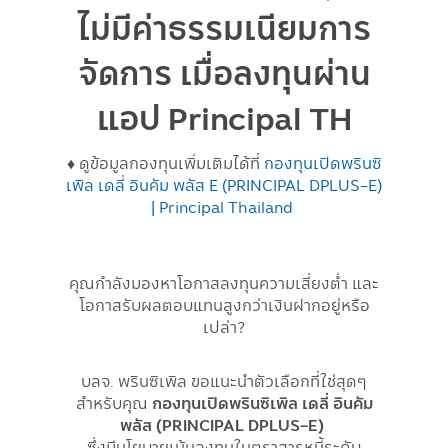
ไม่มีค่าธรรมเนียมการ
จัดการ เมื่อลงทุนผ่าน
แอป Principal TH
♦ ดูข้อมูลกองทุนเพิ่มเติมได้ที่
กองทุนเปิดพรินซิ
เพิล เดลี่ อินคัม พลัส E (PRINCIPAL DPLUS-E)
| Principal Thailand
คุณกำลังมองหาโอกาสลงทุนความเสี่ยงต่ำ และ
โอกาสรับผลตอบแทนสูงกว่าเงินฝากอยู่หรือ
เปล่า?
บลจ. พรินซิเพิล ขอแนะนำตัวเลือกที่ใช่สุดๆ
สำหรับคุณ
กองทุนเปิดพรินซิเพิล เดลี่ อินคัม
พลัส (PRINCIPAL DPLUS-E)
ซึ่งมีนโยบายเน้นลงทุนในตราสารหนี้ระดับ