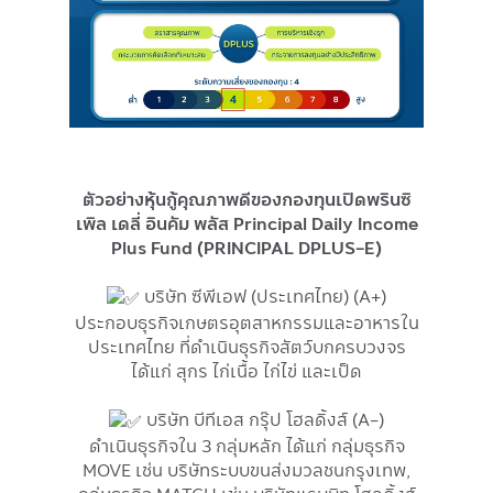
ตัวอย่างหุ้นกู้คุณภาพดีของกองทุนเปิดพรินซิ
เพิล เดลี่ อินคัม พลัส Principal Daily Income
Plus Fund (PRINCIPAL DPLUS-E)
บริษัท ซีพีเอฟ (ประเทศไทย) (A+)
ประกอบธุรกิจเกษตรอุตสาหกรรมและอาหารใน
ประเทศไทย ที่ดำเนินธุรกิจสัตว์บกครบวงจร
ได้แก่ สุกร ไก่เนื้อ ไก่ไข่ และเป็ด
บริษัท บีทีเอส กรุ๊ป โฮลดิ้งส์ (A-)
ดำเนินธุรกิจใน 3 กลุ่มหลัก ได้แก่ กลุ่มธุรกิจ
MOVE เช่น บริษัทระบบขนส่งมวลชนกรุงเทพ,