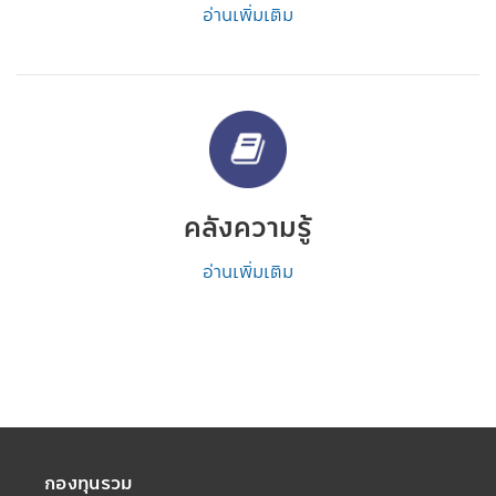
อ่านเพิ่มเติม
คลังความรู้
อ่านเพิ่มเติม
กองทุนรวม