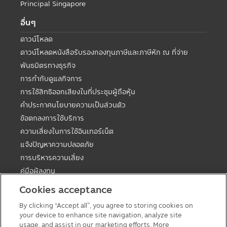
Principal Singapore
อื่นๆ
ดาวน์โหลด
ดาวน์โหลดหนังสือรับรองกองทุนภาษีและภาษีหัก ณ ที่จ่าย
พันธมิตรทางธุรกิจ
การกำกับดูแลกิจการ
การใช้สิทธิออกเสียงในที่ประชุมผู้ถือหุ้น
คำประกาศนโยบายความเป็นส่วนตัว
ข้อตกลงการใช้บริการ
ความเสี่ยงในการใช้อินเทอร์เน็ต
แจ้งปัญหาความปลอดภัย
การบริหารความเสี่ยง
คู่มือผู้ลงทุน
ตารางวันหยุดกองต่างประเทศ
Cookies acceptance
คู่มือการลงทุนในกองทุนที่มีสิทธิประโยชน์ทางภาษี
By clicking “Accept all”, you agree to storing cookies on
แบบฟอร์มต่างๆ
your device to enhance site navigation, analyze site
นโยบายเกี่ยวกับคุกกี้
usage, and assist in our marketing efforts. More