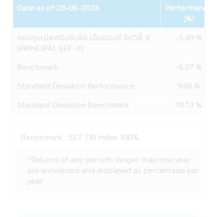
Date as of:28-06-2024
Performance
บริการซื้อสินค้า หรือดำเนินการใดๆ บริษัท
Fund
(%)
จัดการไม่เกี่ยวข้องกับข้อมูล หรือการเสนอให้
บริการ หรือการเสนอขายสินค้าต่างๆ รวมทั้งไม่
กองทุนเปิดพรินซิเพิล เอ็นแฮนซ์ อิควิตี้ X
-5.49 %
รับรองความถูกต้องของข้อมูล หรือการเสนอให้
(PRINCIPAL EEF-X)
บริการ หรือการเสนอขายสินค้าที่มีอยู่ในเว็บไซต์
นั้น
Benchmark:
-6.07 %
21. ในกรณีที่ผู้เข้าเยี่ยมชมแอปพลิเคชันผ่าน
โทรศัพท์มือถือนี้ได้ออกจากแอปพลิเคชันผ่าน
Standard Deviation Performance
9.66 %
โทรศัพท์มือถือนี้ไปยังเว็บไซต์อื่นๆ ที่มีลิงก์อยู่
Standard Deviation Benchmark
10.13 %
ในแอปพลิเคชันผ่านโทรศัพท์มือถือนี้ บริษัท
จัดการขอเรียนว่า เว็บไซต์เหล่านั้นอาจมิได้อยู่
ภายใต้การควบคุมของ พ.ร.บ. หลักทรัพย์และ
ตลาดหลักทรัพย์ พ.ศ. 2535 และบริษัทอาจจะ
Benchmark :
SET TRI Index 100%
ยังมิได้สำรวจถึงการบริการข้อมูล หรือสินค้า
ของบริษัทนั้นๆ ดังนั้นบริษัทจัดการจึงมิสามารถ
*Returns of any periods longer than one year
รับประกันความถูกต้องครบถ้วนของข้อมูลดัง
are annualized and displayed as percentage per
กล่าว และ รับผิดชอบต่อความเสียหายต่างๆ ที่
year
เกิดขึ้น
22. ผู้ลงทุนควรตรวจสอบให้แน่ใจว่าผู้ขาย
หน่วยลงทุนเป็นบุคคลที่ได้รับความเห็นชอบจาก