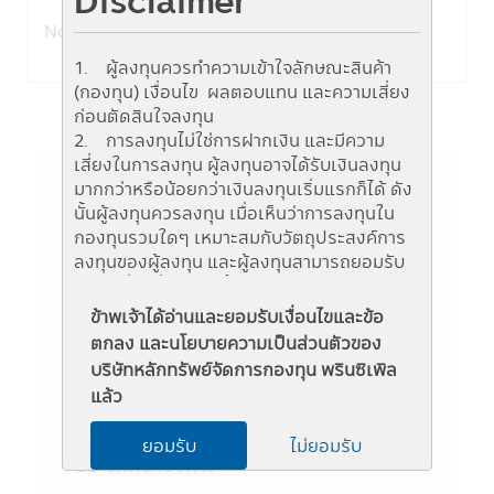
No records found !
1. ผู้ลงทุนควรทำความเข้าใจลักษณะสินค้า
(กองทุน) เงื่อนไข ผลตอบแทน และความเสี่ยง
ก่อนตัดสินใจลงทุน
2. การลงทุนไม่ใช่การฝากเงิน และมีความ
เสี่ยงในการลงทุน ผู้ลงทุนอาจได้รับเงินลงทุน
มากกว่าหรือน้อยกว่าเงินลงทุนเริ่มแรกก็ได้ ดัง
นั้นผู้ลงทุนควรลงทุน เมื่อเห็นว่าการลงทุนใน
ข้อมูลกองทุน
กองทุนรวมใดๆ เหมาะสมกับวัตถุประสงค์การ
ลงทุนของผู้ลงทุน และผู้ลงทุนสามารถยอมรับ
ชื่อย่อ
ความเสี่ยงที่อาจเกิดขึ้นจากการลงทุนในกองทุน
รวมนั้นๆ ได้
ข้าพเจ้าได้อ่านและยอมรับเงื่อนไขและข้อ
PRINCIPAL EEF-X
3. ผู้สนใจลงทุนควรศึกษาข้อมูลในหนังสือชี้
ตกลง และนโยบายความเป็นส่วนตัวของ
ชวนให้เข้าใจก่อนซื้อหน่วยลงทุน และทำความ
ระดับความเสี่ยง
บริษัทหลักทรัพย์จัดการกองทุน พรินซิเพิล
เข้าใจเกี่ยวกับ "นโยบายการลงทุน" "ประเภท
แล้ว
หลักทรัพย์ที่จะลงทุน" "อัตราส่วนการลงทุน"
6 (เสี่ยงสูง)
"ความเสี่ยงในการลงทุนของกองทุนรวม" และ
ยอมรับ
ไม่ยอมรับ
"คำเตือน/ข้อแนะนำ" และควรเก็บใว้เป็นข้อมูล
ประเภทโครงการ
เพื่อใช้อ้างอิงในอนาคต หากต้องการทราบ