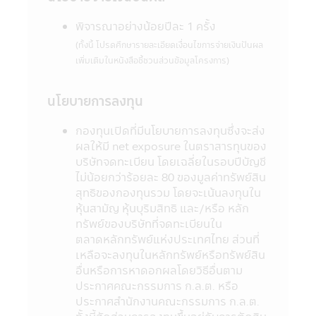
เวลาที่กำหนด หรืออาจไม่สามารถขายคืนหน่วย
ลงทุนได้ตามที่มีคำสั่งไว้ หรืออาจได้รับชำระเงิน
พิจารณาอย่างน้อยปีละ 1 ครั้ง
ค่าขายคืนหน่วยลงทุนล่าช้ากว่าระยะเวลาที่
(ทั้งนี้ โปรดศึกษารายละเอียดเงื่อนไขการจ่ายเงินปันผล
กำหนดไว้ในหนังสือชี้ชวน
เพิ่มเติมในหนังสือชี้ชวนส่วนข้อมูลโครงการ)
7. ในกรณีที่กองทุนรวมไม่สามารถดำรง
สินทรัพย์สภาพคล่องได้ตามที่สำนักงานคณะ
กรรมการ ก.ล.ต. กำหนด ผู้ลงทุนอาจไม่สามารถ
นโยบายการลงทุน
ขายคืนหน่วยลงทุนได้ตามที่มีคำสั่งไว้
8. ผู้ลงทุนสามารถตรวจดูข้อมูลที่อาจมีผลต่อ
กองทุนเปิดที่มีนโยบายการลงทุนซึ่งจะส่ง
การตัดสินใจลงทุน เช่น การทำธุรกรรมกับ
ผลให้มี net exposure ในตราสารทุนของ
บุคคลที่เกี่ยวข้อง (Connected Person) และ
บริษัทจดทะเบียน โดยเฉลี่ยในรอบปีบัญชี
การลงทุนตามอัตราส่วนที่กำหนดใน
ไม่น้อยกว่าร้อยละ 80 ของมูลค่าทรัพย์สิน
วัตถุประสงค์การลงทุน เป็นต้น ได้ที่สำนักงาน
สุทธิของกองทุนรวม โดยจะเน้นลงทุนใน
คณะกรรมการ ก.ล.ต. หรือโดยผ่านเครือข่าย
หุ้นสามัญ หุ้นบุริมสิทธิ และ/หรือ หลัก
Internet ของสำนักงานคณะกรรมการ ก.ล.ต.
ทรัพย์ของบริษัทที่จดทะเบียนใน
http://www.sec.or.th
ตลาดหลักทรัพย์แห่งประเทศไทย ส่วนที่
9. กองทุนรวมเป็นนิติบุคคลแยกต่างหากจาก
เหลือจะลงทุนในหลักทรัพย์หรือทรัพย์สิน
บริษัทจัดการ ดังนั้นบริษัทจัดการจึงไม่มีภาระ
อื่นหรือการหาดอกผลโดยวิธีอื่นตาม
ผูกพันในการชดเชยผลขาดทุนของกองทุนรวม
ประกาศคณะกรรมการ ก.ล.ต. หรือ
ทั้งนี้ ผลการดำเนินงานของกองทุนรวม ไม่ได้ขึ้น
ประกาศสำนักงานคณะกรรมการ ก.ล.ต.
อยู่กับสถานะทางการเงินหรือผลการดำเนินงาน