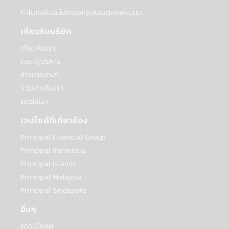
ลงทุนจนครบระยะเวลาการประกันที่กำหนดใน
ทำไมถึงต้องเลือกกองทุนส่วนบุคคลกับเรา
หนังสือชี้ชวนนี้จะได้รับชำระเงินลงทุนคืนตาม
เกี่ยวกับบริษัท
เงื่อนไขในการรับประกันอย่างไรก็ดี การประกัน
ดังกล่าวไม่ได้รวมถึงการประกันความสามารถ
เกี่ยวกับเรา
ในการชำระหนี้ในอนาคตของผู้ประกัน
คณะผู้บริหาร
• กองทุนรวมมุ่งรักษาเงินต้น เป็นเพียงชื่อ
ข่าวสารต่างๆ
เรียกประเภทของกองทุนรวมที่จัดนโยบายการ
ร่วมงานกับเรา
ลงทุนเพื่อให้เงินต้นของผู้ถือหน่วยลงทุนมีความ
เสี่ยงต่ำ โดยกองทุนรวมดังกล่าว มิได้รับประกัน
ติดต่อเรา
เงินลงทุนหรือผลตอบแทนจากการลงทุนแต่
เวปไซด์ที่เกี่ยวข้อง
อย่างใด
Principal Financial Group
นโยบายความเป็นส่วนตัว
Principal Indonesia
บริษัทหลักทรัพย์จัดการกองทุน ซีไอเอ็มบี-พริน
Principal Islamic
ซิเพิล จำกัด เคารพสิทธิของลูกค้า นโยบายความ
Principal Malaysia
เป็นส่วนตัวของบริษัทนั้น มีเพื่อให้ท่านมั่นใจยาม
Principal Singapore
ที่ท่านให้ข้อมูลกับบริษัทฯ โดยลูกค้ามีสิทธิที่จะ
เปิดเผยหรือไม่เปิดเผยข้อมูลของท่านได้
อื่นๆ
ดาวน์โหลด