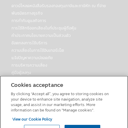
รูปแบบข้อมูล
ดาวน์โหลดหนังสือรับรองกองทุนภาษีและภาษีหัก ณ ที่จ่าย
ข้อมูลที่ทางบริษัทฯ เก็บนั้นจัดทำเพื่อให้บริษัทฯ
สามารถให้บริการสินค้าทางการเงินแก่ลูกค้า ซึ่ง
พันธมิตรทางธุรกิจ
ข้อมูลประกอบด้วย ชื่อ, ที่อยู่, วันเกิด, ข้อมูล
การกำกับดูแลกิจการ
อื่นๆ เช่น อาชีพ, รายได้ประจำปีของท่าน ซึ่งได้
การใช้สิทธิออกเสียงในที่ประชุมผู้ถือหุ้น
จากใบสมัครเปิดบัญชีและข้อมูลของท่านเพื่อใช้
คำประกาศนโยบายความเป็นส่วนตัว
บริการทางอินเตอร์เน็ตของบริษัทฯ
ข้อตกลงการใช้บริการ
บริษัทฯอาจจะเก็บข้อมูลเพิ่มเติมจากท่านอีกเมื่อ
ความเสี่ยงในการใช้อินเทอร์เน็ต
ท่านใช้ศูนยบริการและดูแลลูกค้าของบริษัทฯ
แจ้งปัญหาความปลอดภัย
ผ่านระบบออนไลน์หรือโทรศัพท์ เพื่อที่บริษัทฯจะ
การบริหารความเสี่ยง
ได้จัดเตรียมสินค้าและบริการที่ดียิ่งขึ้นทีเหมาะ
กับท่าน
คู่มือผู้ลงทุน
ตารางวันหยุดกองต่างประเทศ
Cookies acceptance
การใช้รหัสผ่าน
คู่มือการลงทุนในกองทุนที่มีสิทธิประโยชน์ทางภาษี
ความรับผิดชอบในการเก็บดูแลรหัสผ่านนั้นเป็น
By clicking “Accept all”, you agree to storing cookies on
แบบฟอร์มต่างๆ
สิ่งที่ลูกค้าต้องรับผิดชอบ โปรดแน่ใจว่ารหัส
your device to enhance site navigation, analyze site
นโยบายเกี่ยวกับคุกกี้
ผ่านของท่านไม่ได้ถูกเปิดเผยต่อบุคคลอื่นๆ ไม่
usage, and assist in our marketing efforts. More
ว่าในเวลาและสถานการณ์ใด กรุณาแจ้งทางบริ
information can be found on "Manage cookies".
ษัทฯ ทันทีที่พบว่ามีการใช้รหัสผ่านโดยที่ไม่ได้รับ
View our Cookie Policy
อนุญาตจากท่านหรือมีการละเมิดความปลอดภัย
© 2026 Principal Asset Management Co.,Ltd