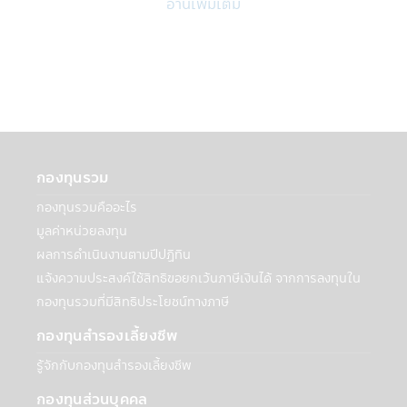
อ่านเพิ่มเติม
ประโยชน์ทางภาษี และ/หรือ ผู้ลงทุนอาจถูกหัก
หรือไม่สามารถขอคืนภาษี ณ ที่จ่ายจากกำไรที่
เกิดขึ้นตลอดจนผู้ลงทุนจะต้องคืนสิทธิประโยชน์
ทางภาษีที่เคยได้รับภายในกำหนดเวลา และ/
หรือ อาจจะต้องชำระเงินเพิ่ม และเบี้ยปรับตาม
ประมวลรัษฎากร อนึ่ง ผู้ลงทุนจะต้องเก็บ
เอกสารการลงทุนในกองทุนรวมถึงหลักฐาน
เพื่อพิสูจน์ว่าท่านได้ปฏิบัติตามเงื่อนไขของการ
ลงทุนที่กำหนดดังกล่าวอย่างครบถ้วน ทั้งนี้เพื่อ
กองทุนรวม
ประโยชน์ในการยืนยันสิทธิประโยชน์ในทางภาษี
ของท่านหากถูกเรียกถามในอนาคต อนึ่ง ผู้
กองทุนรวมคืออะไร
ลงทุนควรขอรับ และศึกษาข้อมูลในหนังสือชี้
มูลค่าหน่วยลงทุน
ชวน และคู่มือการลงทุนให้เข้าใจ หรือสอบถาม
ผลการดำเนินงานตามปีปฏิทิน
รายละเอียดเพิ่มเติมได้ที่ บริษัทจัดการ หรือผู้
แจ้งความประสงค์ใช้สิทธิขอยกเว้นภาษีเงินได้ จากการลงทุนใน
ขายหน่วยลงทุน
กองทุนรวมที่มีสิทธิประโยชน์ทางภาษี
• กรณีกองทุนรวมที่มีการลงทุนในต่าง
ประเทศ และไม่ได้ป้องกันความเสี่ยงของอัตรา
กองทุนสำรองเลี้ยงชีพ
แลกเปลี่ยนทั้งจำนวน ผู้ลงทุนอาจจะขาดทุน
หรือได้รับกำไรจากอัตราแลกเปลี่ยน หรือได้รับ
รู้จักกับกองทุนสำรองเลี้ยงชีพ
เงินคืนต่ำกว่าเงินลงทุนเริ่มแรกได้
กองทุนส่วนบุคคล
• กองทุนรวมมีประกัน ผู้ลงทุนที่ถือหน่วยที่