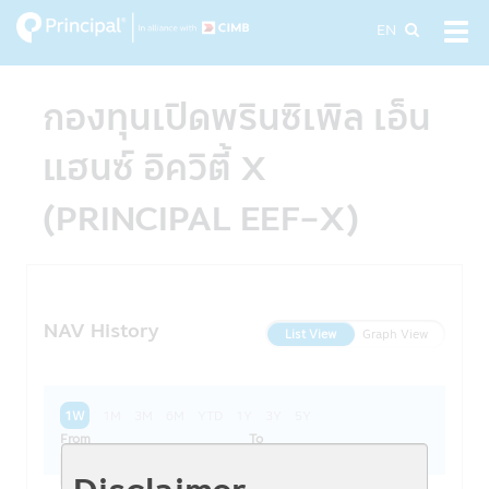
Skip
EN
Tog
to
navi
main
content
กองทุนเปิดพรินซิเพิล เอ็น
แฮนซ์ อิควิตี้ X
(PRINCIPAL EEF-X)
NAV History
List View
Graph View
1W
1M
3M
6M
YTD
1Y
3Y
5Y
From
To
Disclaimer