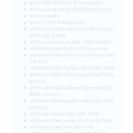
ยังมิได้สำรวจถึงการบริการข้อมูล หรือสินค้า
ธนาคารซีไอเอ็มบี ไทย จำกัด (มหาชน)
ของบริษัทนั้นๆ ดังนั้นบริษัทจัดการจึงมิสามารถ
ธนาคารแลนด์ แอนด์ เฮ้าส์ จำกัด (มหาชน)
รับประกันความถูกต้องครบถ้วนของข้อมูลดัง
ธนาคารออมสิน
กล่าว และ รับผิดชอบต่อความเสียหายต่างๆ ที่
ธนาคารทิสโก้ จำกัด (มหาชน)
เกิดขึ้น
บริษัท เมืองไทยประกันชีวิต จำกัด (มหาชน)
22. ผู้ลงทุนควรตรวจสอบให้แน่ใจว่าผู้ขาย
(MUTUAL FUND)
หน่วยลงทุนเป็นบุคคลที่ได้รับความเห็นชอบจาก
บริษัท แรบบิท ประกันชีวิต จำกัด (มหาชน)
สำนักงานคณะกรรมการ ก.ล.ต.
บริษัท ฟิลลิปประกันชีวิต จำกัด (มหาชน)
23. อัตราค่าธรรมเนียมการหักเงินลงทุนราย
บริษัทหลักทรัพย์ เคจีไอ (ประเทศไทย) จำกัด
เดือนจากบัญชีธนาคารของผู้ถือหน่วยลงทุน
(มหาชน)
สำหรับผู้ลงทุนที่ใช้บริการแผนการลงทุน
บริษัทหลักทรัพย์ กรุงไทย เอ็กซ์สปริง จำกัด
อัตโนมัติ (Regular Saving Plan)
บริษัทหลักทรัพย์ ดาโอ (ประเทศไทย) จำกัด
- ไม่คิดค่าบริการ สำหรับผู้ลงทุนที่มียอด
(มหาชน)
เงินลงทุนหักรายเดือนตั้งแต่ 5,000 บาทขึ้นไป
บริษัทหลักทรัพย์ เมย์แบงก์ (ประเทศไทย)
ต่อรายการ
จำกัด (มหาชน)
- คิดค่าบริการ 10 บาท ต่อรายการ สำหรับ
บริษัทหลักทรัพย์ เมอร์ชั่น พาร์ทเนอร์ จำกัด
ผู้ลงทุนที่มียอดเงินลงทุนหักรายเดือนต่ำกว่า
(มหาชน)
5,000 บาท (ปัจจุบันยกเว้นค่าบริการ)
บริษัทหลักทรัพย์ เอเซีย พลัส จำกัด
ค่าบริการดังกล่าว มีผลตั้งแต่วันที่ 23
บริษัทหลักทรัพย์ แลนด์ แอนด์ เฮ้าส์ จำกัด
มีนาคม 2563 เป็นต้นไป จนกว่าจะมีประกาศ
บริษัทหลักทรัพย์ โกลเบล็ก จำกัด
เปลี่ยนแปลง