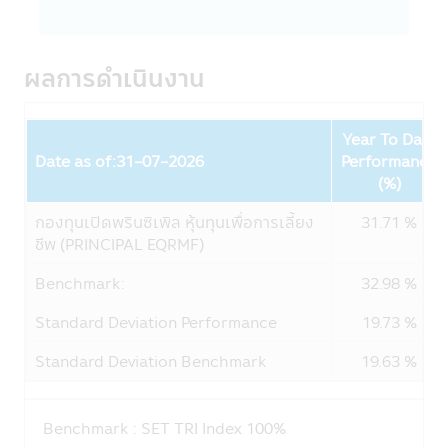
บริษัทหลักทรัพย์จัดการกองทุน ซีไอเอ็มบี-พริน
ซิเพิล จำกัด เคารพสิทธิของลูกค้า นโยบายความ
เป็นส่วนตัวของบริษัทนั้น มีเพื่อให้ท่านมั่นใจยาม
ผลการดำเนินงาน
ที่ท่านให้ข้อมูลกับบริษัทฯ โดยลูกค้ามีสิทธิที่จะ
เปิดเผยหรือไม่เปิดเผยข้อมูลของท่านได้
Year To Date
รูปแบบข้อมูล
Date as of:31-07-2026
Performance
ข้อมูลที่ทางบริษัทฯ เก็บนั้นจัดทำเพื่อให้บริษัทฯ
Fund
(%)
สามารถให้บริการสินค้าทางการเงินแก่ลูกค้า ซึ่ง
ข้อมูลประกอบด้วย ชื่อ, ที่อยู่, วันเกิด, ข้อมูล
กองทุนเปิดพรินซิเพิล หุ้นทุนเพื่อการเลี้ยง
31.71 %
อื่นๆ เช่น อาชีพ, รายได้ประจำปีของท่าน ซึ่งได้
ชีพ (PRINCIPAL EQRMF)
จากใบสมัครเปิดบัญชีและข้อมูลของท่านเพื่อใช้
บริการทางอินเตอร์เน็ตของบริษัทฯ
Benchmark:
32.98 %
บริษัทฯอาจจะเก็บข้อมูลเพิ่มเติมจากท่านอีกเมื่อ
Standard Deviation Performance
19.73 %
ท่านใช้ศูนยบริการและดูแลลูกค้าของบริษัทฯ
ผ่านระบบออนไลน์หรือโทรศัพท์ เพื่อที่บริษัทฯจะ
Standard Deviation Benchmark
19.63 %
ได้จัดเตรียมสินค้าและบริการที่ดียิ่งขึ้นทีเหมาะ
กับท่าน
Benchmark :
SET TRI Index 100%
การใช้รหัสผ่าน