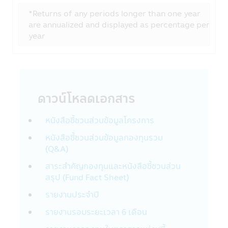
ความรับผิดชอบในการเก็บดูแลรหัสผ่านนั้นเป็น
*Returns of any periods longer than one year
สิ่งที่ลูกค้าต้องรับผิดชอบ โปรดแน่ใจว่ารหัส
are annualized and displayed as percentage per
ผ่านของท่านไม่ได้ถูกเปิดเผยต่อบุคคลอื่นๆ ไม่
year
ว่าในเวลาและสถานการณ์ใด กรุณาแจ้งทางบริ
ษัทฯ ทันทีที่พบว่ามีการใช้รหัสผ่านโดยที่ไม่ได้รับ
อนุญาตจากท่านหรือมีการละเมิดความปลอดภัย
ของรหัสผ่าน
ดาวน์โหลดเอกสาร
การใช้และการเปิดเผย
บริษัทอาจเปิดเผยข้อมูลส่วนบุคคลของท่านหรือ
ข้อมูลอื่นๆ เกี่ยวกับท่านให้กับผู้อื่นในรูปแบบ
หนังสือชี้ชวนส่วนข้อมูลโครงการ
ต่างๆ ตามที่ระบุไว้ในส่วนนี้ของนโยบายความ
หนังสือชี้ชวนส่วนข้อมูลกองทุนรวม
เป็นส่วนตัว
(Q&A)
บริษัทฯ อาจจะใช้ข้อมูลส่วนบุคคลหรือข้อมูล
อื่นๆของท่าน ด้วยเหตุผลต่อไปนี้:
สาระสำคัญกองทุนและหนังสือชี้ชวนส่วน
สรุป (Fund Fact Sheet)
กับสมาชิกบริษัทในกลุ่มของ CIMB-Principal
และ Principal Financial Group :
รายงานประจำปี
บริษัทฯอาจเปิดเผยข้อมูลส่วนบุคคลของท่านใน
รายงานรอบระยะเวลา 6 เดือน
กลุ่มของ CIMB-Principal และ Principal
Financial Group เช่น