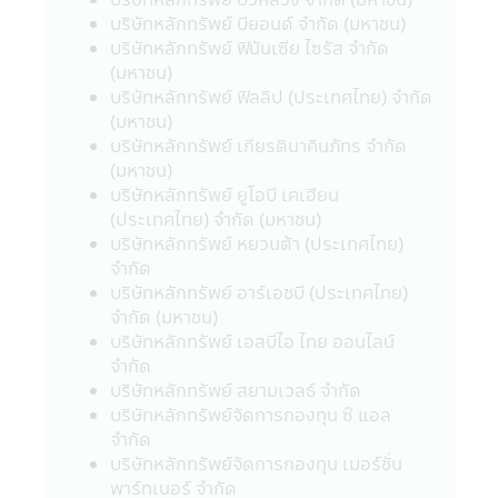
เลี้ยงชีพ และกองทุนรวมหุ้นระยะยาว ผู้ถือ
บริษัทหลักทรัพย์ บียอนด์ จำกัด (มหาชน)
หน่วยลงทุน (ของกองทุนรวม) จะต้องปฏิบัติ
บริษัทหลักทรัพย์ ฟินันเซีย ไซรัส จำกัด
ตามเงื่อนไขการลงทุน และเงื่อนไขที่กำหนดโดย
(มหาชน)
กรมสรรพากรอย่างเคร่งครัดทุกประการ (ซึ่ง
บริษัทหลักทรัพย์ ฟิลลิป (ประเทศไทย) จำกัด
สามารถศึกษาได้จากคู่มือการลงทุนที่บริษัท
(มหาชน)
จัดการได้จัดให้) มิฉะนั้นผู้ลงทุนจะไม่ได้รับสิทธิ
บริษัทหลักทรัพย์ เกียรตินาคินภัทร จำกัด
ประโยชน์ทางภาษี และ/หรือ ผู้ลงทุนอาจถูกหัก
(มหาชน)
หรือไม่สามารถขอคืนภาษี ณ ที่จ่ายจากกำไรที่
บริษัทหลักทรัพย์ ยูโอบี เคเฮียน
เกิดขึ้นตลอดจนผู้ลงทุนจะต้องคืนสิทธิประโยชน์
(ประเทศไทย) จำกัด (มหาชน)
ทางภาษีที่เคยได้รับภายในกำหนดเวลา และ/
บริษัทหลักทรัพย์ หยวนต้า (ประเทศไทย)
หรือ อาจจะต้องชำระเงินเพิ่ม และเบี้ยปรับตาม
จำกัด
ประมวลรัษฎากร อนึ่ง ผู้ลงทุนจะต้องเก็บ
บริษัทหลักทรัพย์ อาร์เอชบี (ประเทศไทย)
เอกสารการลงทุนในกองทุนรวมถึงหลักฐาน
จำกัด (มหาชน)
เพื่อพิสูจน์ว่าท่านได้ปฏิบัติตามเงื่อนไขของการ
บริษัทหลักทรัพย์ เอสบีไอ ไทย ออนไลน์
ลงทุนที่กำหนดดังกล่าวอย่างครบถ้วน ทั้งนี้เพื่อ
จำกัด
ประโยชน์ในการยืนยันสิทธิประโยชน์ในทางภาษี
บริษัทหลักทรัพย์ สยามเวลธ์ จำกัด
ของท่านหากถูกเรียกถามในอนาคต อนึ่ง ผู้
บริษัทหลักทรัพย์จัดการกองทุน ซ๊ แอล
ลงทุนควรขอรับ และศึกษาข้อมูลในหนังสือชี้
จำกัด
ชวน และคู่มือการลงทุนให้เข้าใจ หรือสอบถาม
บริษัทหลักทรัพย์จัดการกองทุน เมอร์ชั่น
รายละเอียดเพิ่มเติมได้ที่ บริษัทจัดการ หรือผู้
พาร์ทเนอร์ จำกัด