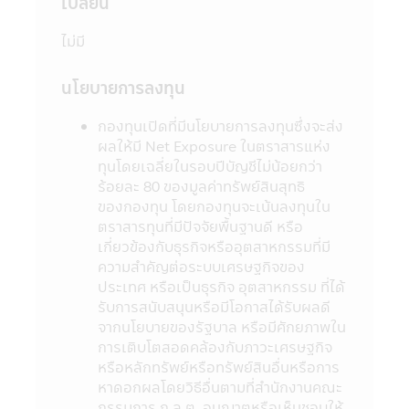
เปลี่ยน
Internet ของสำนักงานคณะกรรมการ ก.ล.ต.
http://www.sec.or.th
ไม่มี
9. กองทุนรวมเป็นนิติบุคคลแยกต่างหากจาก
บริษัทจัดการ ดังนั้นบริษัทจัดการจึงไม่มีภาระ
ผูกพันในการชดเชยผลขาดทุนของกองทุนรวม
นโยบายการลงทุน
ทั้งนี้ ผลการดำเนินงานของกองทุนรวม ไม่ได้ขึ้น
อยู่กับสถานะทางการเงินหรือผลการดำเนินงาน
กองทุนเปิดที่มีนโยบายการลงทุนซึ่งจะส่ง
ของบริษัทจัดการ
ผลให้มี Net Exposure ในตราสารแห่ง
10. การลงทุนในกองทุนรวมใดๆ ที่มีรายชื่อ
ทุนโดยเฉลี่ยในรอบปีบัญชีไม่น้อยกว่า
ปรากฏในแอปพลิเคชันผ่านโทรศัพท์มือถือนี้อยู่
ร้อยละ 80 ของมูลค่าทรัพย์สินสุทธิ
ภายใต้การควบคุมของกฎหมายไทยรวมถึงกฎ
ของกองทุน โดยกองทุนจะเน้นลงทุนใน
ระเบียบ และข้อบังคับต่างๆ ที่กำหนดไว้ตามพระ
ตราสารทุนที่มีปัจจัยพื้นฐานดี หรือ
ราชบัญญัติหลักทรัพย์ และตลาดหลักทรัพย์
เกี่ยวข้องกับธุรกิจหรืออุตสาหกรรมที่มี
พ.ศ. 2535 (ที่แก้ไขเพิ่มเติม)
ความสำคัญต่อระบบเศรษฐกิจของ
11. ข้อมูลในแอปพลิเคชันผ่านโทรศัพท์มือถือ
ประเทศ หรือเป็นธุรกิจ อุตสาหกรรม ที่ได้
นี้เป็นข้อมูลทั่วไป ไม่ใช่คำแนะนำหรือความเห็น
รับการสนับสนุนหรือมีโอกาสได้รับผลดี
และไม่ถือเป็นการแทนคำแนะนำ หรือมีความมุ่ง
จากนโยบายของรัฐบาล หรือมีศักยภาพใน
หมายให้ถือเป็นคำเสนอ หรือการเชิญชวนให้
การเติบโตสอดคล้องกับภาวะเศรษฐกิจ
บุคคลใดทำการซื้อ หรือขายผลิตภัณฑ์ด้านการ
หรือหลักทรัพย์หรือทรัพย์สินอื่นหรือการ
ลงทุนประเภทต่าง ๆ ความเสียหายใด ๆ ที่เกิด
หาดอกผลโดยวิธีอื่นตามที่สำนักงานคณะ
ขึ้นแก่ผู้ที่ใช้ข้อมูลหรือตัดสินใจจากเนื้อหาในเว็ป
กรรมการ ก.ล.ต. อนุญาตหรือเห็นชอบให้