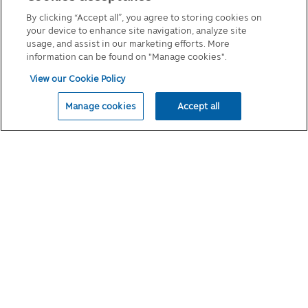
คู่มือการลงทุนในกองทุนที่มีสิทธิประโยชน์ทางภาษี
เหมาะสมเพื่อป้องกันอันตรายทางกายภาพหรือ
By clicking “Accept all”, you agree to storing cookies on
แบบฟอร์มต่างๆ
การสูญเสียทางการเงิน หรือเพื่อรายงานถึง
your device to enhance site navigation, analyze site
กิจกรรมที่ต้องสงสัยว่าผิดกฎหมาย
นโยบายเกี่ยวกับคุกกี้
usage, and assist in our marketing efforts. More
• เพื่อปกป้องผลประโยชน์ที่สำคัญของบุคคล
information can be found on "Manage cookies".
• เพื่อปกป้องทรัพย์สิน บริการ และสิทธิ์ตาม
View our Cookie Policy
กฎหมายของบริษัทจัดการ
© 2026 Principal Asset Management Co.,Ltd
• ในส่วนที่เชื่อมโยงกับบริการจัดส่งและบริการ
Manage cookies
Accept all
ต่างๆ ที่เกี่ยวข้องสำหรับการซื้อที่ทำโดยใช้การ
บริการ
• เพื่อช่วยประเมินและจัดการความเสี่ยง
ตลอดจนป้องกันการฉ้อโกงต่อบริษัทจัดการ
และการฉ้อโกงที่เกี่ยวข้องกับเว็บไซต์หรือการใช้
บริการของบริษัทจัดการ
• ให้หน่วยงาน/ธนาคาร/สถาบันการเงิน เพื่อ
รายงานเครดิตและการเรียกเก็บเงิน
ด้วยความยินยอมของท่าน:
บริษัทฯจะเปิดเผยข้อมูลส่วนบุคคลของท่านและ
ข้อมูลอื่นๆ ด้วยความยินยอมของท่าน ทั้งนี้
บุคคลที่เกี่ยวข้องที่ให้บริการดังกล่าวและได้รับ