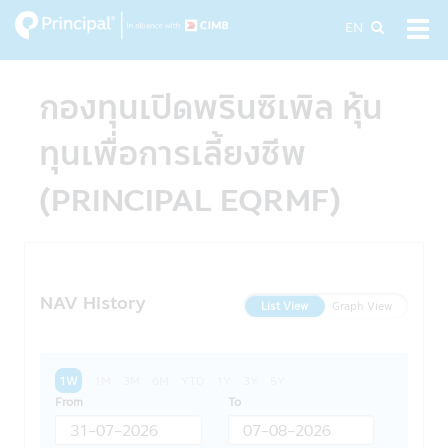
Skip
EN
Tog
to
navi
main
content
กองทุนเปิดพรินซิเพิล หุ้น
ทุนเพื่อการเลี้ยงชีพ
(PRINCIPAL EQRMF)
NAV History
List View
Graph View
1W
1M
3M
6M
YTD
1Y
3Y
5Y
From
To