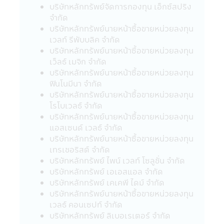
ขายหน่วยลงทุน
บริษัทหลักทรัพย์จัดการกองทุน เอ็กซ์สปริง
• กรณีกองทุนรวมที่มีการลงทุนในต่าง
จำกัด
ประเทศ และไม่ได้ป้องกันความเสี่ยงของอัตรา
บริษัทหลักทรัพย์นายหน้าซื้อขายหน่วยลงทุน
แลกเปลี่ยนทั้งจำนวน ผู้ลงทุนอาจจะขาดทุน
เวลท์ รีพับบลิค จำกัด
หรือได้รับกำไรจากอัตราแลกเปลี่ยน หรือได้รับ
บริษัทหลักทรัพย์นายหน้าซื้อขายหน่วยลงทุน
เงินคืนต่ำกว่าเงินลงทุนเริ่มแรกได้
เว็ลธ์ เมจิก จำกัด
• กองทุนรวมมีประกัน ผู้ลงทุนที่ถือหน่วยที่
บริษัทหลักทรัพย์นายหน้าซื้อขายหน่วยลงทุน
ลงทุนจนครบระยะเวลาการประกันที่กำหนดใน
ฟินโนมีนา จำกัด
หนังสือชี้ชวนนี้จะได้รับชำระเงินลงทุนคืนตาม
บริษัทหลักทรัพย์นายหน้าซื้อขายหน่วยลงทุน
เงื่อนไขในการรับประกันอย่างไรก็ดี การประกัน
โรโบเวลธ์ จำกัด
ดังกล่าวไม่ได้รวมถึงการประกันความสามารถ
บริษัทหลักทรัพย์นายหน้าซื้อขายหน่วยลงทุน
ในการชำระหนี้ในอนาคตของผู้ประกัน
แอสเซนด์ เวลธ์ จำกัด
• กองทุนรวมมุ่งรักษาเงินต้น เป็นเพียงชื่อ
บริษัทหลักทรัพย์นายหน้าซื้อขายหน่วยลงทุน
เรียกประเภทของกองทุนรวมที่จัดนโยบายการ
เทรเชอริสต์ จำกัด
ลงทุนเพื่อให้เงินต้นของผู้ถือหน่วยลงทุนมีความ
บริษัทหลักทรัพย์ ไพน์ เวลท์ โซลูชั่น จำกัด
เสี่ยงต่ำ โดยกองทุนรวมดังกล่าว มิได้รับประกัน
บริษัทหลักทรัพย์ เอเอสแอล จำกัด
เงินลงทุนหรือผลตอบแทนจากการลงทุนแต่
บริษัทหลักทรัพย์ เคเคพี ไดม์ จำกัด
อย่างใด
บริษัทหลักทรัพย์นายหน้าซื้อขายหน่วยลงทุน
เวลธ์ คอนเซปท์ จำกัด
บริษัทหลักทรัพย์ ลิเบอเรเตอร์ จํากัด
นโยบายความเป็นส่วนตัว