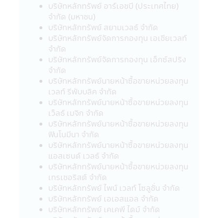
เลี้ยงชีพ และกองทุนรวมหุ้นระยะยาว ผู้ถือ
บริษัทหลักทรัพย์ อาร์เอชบี (ประเทศไทย)
หน่วยลงทุน (ของกองทุนรวม) จะต้องปฏิบัติ
จำกัด (มหาชน)
ตามเงื่อนไขการลงทุน และเงื่อนไขที่กำหนดโดย
บริษัทหลักทรัพย์ สยามเวลธ์ จำกัด
กรมสรรพากรอย่างเคร่งครัดทุกประการ (ซึ่ง
บริษัทหลักทรัพย์จัดการกองทุน เอเชียเวลท์
สามารถศึกษาได้จากคู่มือการลงทุนที่บริษัท
จำกัด
จัดการได้จัดให้) มิฉะนั้นผู้ลงทุนจะไม่ได้รับสิทธิ
บริษัทหลักทรัพย์จัดการกองทุน เอ็กซ์สปริง
ประโยชน์ทางภาษี และ/หรือ ผู้ลงทุนอาจถูกหัก
จำกัด
หรือไม่สามารถขอคืนภาษี ณ ที่จ่ายจากกำไรที่
บริษัทหลักทรัพย์นายหน้าซื้อขายหน่วยลงทุน
เกิดขึ้นตลอดจนผู้ลงทุนจะต้องคืนสิทธิประโยชน์
เวลท์ รีพับบลิค จำกัด
ทางภาษีที่เคยได้รับภายในกำหนดเวลา และ/
บริษัทหลักทรัพย์นายหน้าซื้อขายหน่วยลงทุน
หรือ อาจจะต้องชำระเงินเพิ่ม และเบี้ยปรับตาม
เว็ลธ์ เมจิก จำกัด
ประมวลรัษฎากร อนึ่ง ผู้ลงทุนจะต้องเก็บ
บริษัทหลักทรัพย์นายหน้าซื้อขายหน่วยลงทุน
เอกสารการลงทุนในกองทุนรวมถึงหลักฐาน
ฟินโนมีนา จำกัด
เพื่อพิสูจน์ว่าท่านได้ปฏิบัติตามเงื่อนไขของการ
บริษัทหลักทรัพย์นายหน้าซื้อขายหน่วยลงทุน
ลงทุนที่กำหนดดังกล่าวอย่างครบถ้วน ทั้งนี้เพื่อ
แอสเซนด์ เวลธ์ จำกัด
ประโยชน์ในการยืนยันสิทธิประโยชน์ในทางภาษี
บริษัทหลักทรัพย์นายหน้าซื้อขายหน่วยลงทุน
ของท่านหากถูกเรียกถามในอนาคต อนึ่ง ผู้
เทรเชอริสต์ จำกัด
ลงทุนควรขอรับ และศึกษาข้อมูลในหนังสือชี้
บริษัทหลักทรัพย์ ไพน์ เวลท์ โซลูชั่น จำกัด
ชวน และคู่มือการลงทุนให้เข้าใจ หรือสอบถาม
บริษัทหลักทรัพย์ เอเอสแอล จำกัด
รายละเอียดเพิ่มเติมได้ที่ บริษัทจัดการ หรือผู้
บริษัทหลักทรัพย์ เคเคพี ไดม์ จำกัด