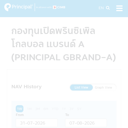
Skip
EN
Tog
to
navi
main
content
กองทุนเปิดพรินซิเพิล
โกลบอล แบรนด์ A
(PRINCIPAL GBRAND-A)
NAV History
List View
Graph View
1W
1M
3M
6M
YTD
1Y
3Y
5Y
From
To