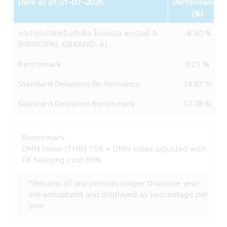
Date as of:31-07-2026
Performance
บริษัทหลักทรัพย์จัดการกองทุน ซีไอเอ็มบี-พริน
Fund
(%)
ซิเพิล จำกัด เคารพสิทธิของลูกค้า นโยบายความ
เป็นส่วนตัวของบริษัทนั้น มีเพื่อให้ท่านมั่นใจยาม
กองทุนเปิดพรินซิเพิล โกลบอล แบรนด์ A
-8.60 %
ที่ท่านให้ข้อมูลกับบริษัทฯ โดยลูกค้ามีสิทธิที่จะ
(PRINCIPAL GBRAND-A)
เปิดเผยหรือไม่เปิดเผยข้อมูลของท่านได้
Benchmark:
9.21 %
รูปแบบข้อมูล
ข้อมูลที่ทางบริษัทฯ เก็บนั้นจัดทำเพื่อให้บริษัทฯ
Standard Deviation Performance
14.87 %
สามารถให้บริการสินค้าทางการเงินแก่ลูกค้า ซึ่ง
ข้อมูลประกอบด้วย ชื่อ, ที่อยู่, วันเกิด, ข้อมูล
Standard Deviation Benchmark
12.78 %
อื่นๆ เช่น อาชีพ, รายได้ประจำปีของท่าน ซึ่งได้
จากใบสมัครเปิดบัญชีและข้อมูลของท่านเพื่อใช้
บริการทางอินเตอร์เน็ตของบริษัทฯ
Benchmark :
DMN Index (THB) 15% + DMN Index adjusted with
บริษัทฯอาจจะเก็บข้อมูลเพิ่มเติมจากท่านอีกเมื่อ
FX hedging cost 85%
ท่านใช้ศูนยบริการและดูแลลูกค้าของบริษัทฯ
ผ่านระบบออนไลน์หรือโทรศัพท์ เพื่อที่บริษัทฯจะ
*Returns of any periods longer than one year
ได้จัดเตรียมสินค้าและบริการที่ดียิ่งขึ้นทีเหมาะ
are annualized and displayed as percentage per
กับท่าน
year
การใช้รหัสผ่าน