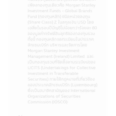
เพียงกองทุนเดียวคือ Morgan Stanley
http://www.sec.or.th
Investment Funds - Global Brands
9. กองทุนรวมเป็นนิติบุคคลแยกต่างหากจาก
Fund (กองทุนหลัก) ชนิดหน่วยลงทุน
บริษัทจัดการ ดังนั้นบริษัทจัดการจึงไม่มีภาระ
(Share Class) Z ในสกุลเงิน USD โดย
ผูกพันในการชดเชยผลขาดทุนของกองทุนรวม
เฉลี่ยในรอบปีบัญชีไม่น้อยกว่าร้อยละ 80
ทั้งนี้ ผลการดำเนินงานของกองทุนรวม ไม่ได้ขึ้น
ของมูลค่าทรัพย์สินสุทธิของกองทุนรวม
อยู่กับสถานะทางการเงินหรือผลการดำเนินงาน
ทั้งนี้ กองทุนหลักจดทะเบียนในประเทศ
ของบริษัทจัดการ
ลักเซมเบิร์ก บริหารและจัดการโดย
10. การลงทุนในกองทุนรวมใดๆ ที่มีรายชื่อ
Morgan Stanley Investment
ปรากฏในแอปพลิเคชันผ่านโทรศัพท์มือถือนี้อยู่
Management (Ireland) Limited. และ
ภายใต้การควบคุมของกฎหมายไทยรวมถึงกฎ
เป็นกองทุนรวมที่จัดตั้งตามระเบียบของ
ระเบียบ และข้อบังคับต่างๆ ที่กำหนดไว้ตามพระ
UCITS (Undertakings for Collective
ราชบัญญัติหลักทรัพย์ และตลาดหลักทรัพย์
Investment in Transferable
พ.ศ. 2535 (ที่แก้ไขเพิ่มเติม)
Securities) ภายใต้กฎหมายที่เกี่ยวข้อง
11. ข้อมูลในแอปพลิเคชันผ่านโทรศัพท์มือถือ
ของประเทศลักเซมเบิร์ก (Luxembourg)
นี้เป็นข้อมูลทั่วไป ไม่ใช่คำแนะนำหรือความเห็น
ซึ่งเป็นสมาชิกสามัญของ International
และไม่ถือเป็นการแทนคำแนะนำ หรือมีความมุ่ง
Organizations of Securities
หมายให้ถือเป็นคำเสนอ หรือการเชิญชวนให้
Commission (IOSCO)
บุคคลใดทำการซื้อ หรือขายผลิตภัณฑ์ด้านการ
ลงทุนประเภทต่าง ๆ ความเสียหายใด ๆ ที่เกิด
ขึ้นแก่ผู้ที่ใช้ข้อมูลหรือตัดสินใจจากเนื้อหาในเว็ป