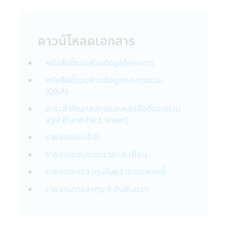
ความรับผิดชอบในการเก็บดูแลรหัสผ่านนั้นเป็น
สิ่งที่ลูกค้าต้องรับผิดชอบ โปรดแน่ใจว่ารหัส
ผ่านของท่านไม่ได้ถูกเปิดเผยต่อบุคคลอื่นๆ ไม่
ดาวน์โหลดเอกสาร
ว่าในเวลาและสถานการณ์ใด กรุณาแจ้งทางบริ
ษัทฯ ทันทีที่พบว่ามีการใช้รหัสผ่านโดยที่ไม่ได้รับ
อนุญาตจากท่านหรือมีการละเมิดความปลอดภัย
หนังสือชี้ชวนส่วนข้อมูลโครงการ
ของรหัสผ่าน
หนังสือชี้ชวนส่วนข้อมูลกองทุนรวม
(Q&A)
การใช้และการเปิดเผย
บริษัทอาจเปิดเผยข้อมูลส่วนบุคคลของท่านหรือ
สาระสำคัญกองทุนและหนังสือชี้ชวนส่วน
ข้อมูลอื่นๆ เกี่ยวกับท่านให้กับผู้อื่นในรูปแบบ
สรุป (Fund Fact Sheet)
ต่างๆ ตามที่ระบุไว้ในส่วนนี้ของนโยบายความ
รายงานประจำปี
เป็นส่วนตัว
บริษัทฯ อาจจะใช้ข้อมูลส่วนบุคคลหรือข้อมูล
รายงานรอบระยะเวลา 6 เดือน
อื่นๆของท่าน ด้วยเหตุผลต่อไปนี้:
รายงานการลงทุนในตราสารแห่งหนี้
กับสมาชิกบริษัทในกลุ่มของ CIMB-Principal
รายงานการลงทุน 5 อันดับแรก
และ Principal Financial Group :
บริษัทฯอาจเปิดเผยข้อมูลส่วนบุคคลของท่านใน
กลุ่มของ CIMB-Principal และ Principal
Financial Group เช่น