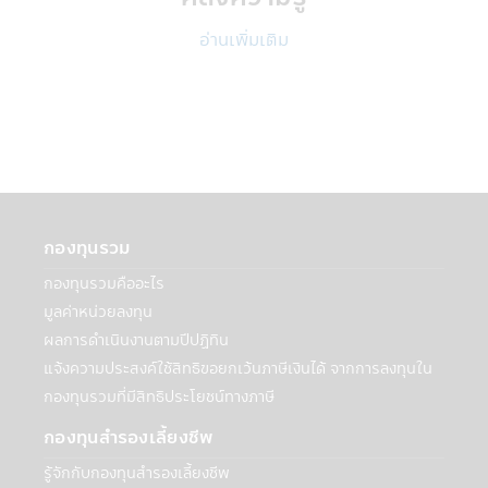
บริการภายนอกที่ให้บริการกับบริษัทฯ
• ผู้ให้บริการภายนอกเหล่านี้อาจเป็นผู้ให้
อ่านเพิ่มเติม
บริการแก่ท่าน เช่น ให้บริการยืนยันตัวตนของ
ท่าน
• ผู้บริการภายนอกบริษัทฯ เช่น ผู้ให้บริการ
การจัดส่งเอกสาร, ผู้ให้บริการด้านระบบ IT ผู้
ดำเนินการกรอกข้อมูล, โรงพิมพ์, ผู้ตรวจสอบ
รวมถึงผู้เชี่ยวชาญในด้านต่างๆ, การจัดส่ง
โฆษณาสำหรับผลิตภัณฑ์และบริการ และบริษัท
ภายนอกอื่นๆ ที่สนับสนุนการให้บริการของบริ
ษัทฯแก่ท่าน
กองทุนรวม
• บุคคลที่ได้รับการแต่งตั้งให้ทำหน้าที่แทนท่าน
กองทุนรวมคืออะไร
• ผู้เชี่ยวชาญด้านต่างๆ ที่ได้รับมอบหมายจา
มูลค่าหน่วยลงทุน
กบริษัทฯเพื่อช่วยการบริการจัดการเงินลงทุน
ของท่าน
ผลการดำเนินงานตามปีปฏิทิน
• เมื่อต้องเปิดเผยตามที่กฎหมายกำหนด เช่น
แจ้งความประสงค์ใช้สิทธิขอยกเว้นภาษีเงินได้ จากการลงทุนใน
กรมสรรพากร, ผู้ควบคุมกฎระเบียบ เช่น
กองทุนรวมที่มีสิทธิประโยชน์ทางภาษี
สำนักงานคณะกรรมการหลักทรัพย์และ
ตลาดหลักทรัพย์ (กลต.)
กองทุนสำรองเลี้ยงชีพ
• สถาบันการเงินอื่นๆ ที่บริษัทฯได้ร่วมเป็น
รู้จักกับกองทุนสำรองเลี้ยงชีพ
พันธมิตรเพื่อสร้างและเสนอผลิตภัณฑ์หรือ