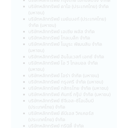
ของบริษัทนั้นๆ ดังนั้นบริษัทจัดการจึงมิสามารถ
บริษัทหลักทรัพย์ ดาโอ (ประเทศไทย) จำกัด
รับประกันความถูกต้องครบถ้วนของข้อมูลดัง
(มหาชน)
กล่าว และ รับผิดชอบต่อความเสียหายต่างๆ ที่
บริษัทหลักทรัพย์ เมย์แบงก์ (ประเทศไทย)
เกิดขึ้น
จำกัด (มหาชน)
22. ผู้ลงทุนควรตรวจสอบให้แน่ใจว่าผู้ขาย
บริษัทหลักทรัพย์ เอเซีย พลัส จำกัด
หน่วยลงทุนเป็นบุคคลที่ได้รับความเห็นชอบจาก
บริษัทหลักทรัพย์ โกลเบล็ก จำกัด
สำนักงานคณะกรรมการ ก.ล.ต.
บริษัทหลักทรัพย์ โนมูระ พัฒนสิน จำกัด
23. อัตราค่าธรรมเนียมการหักเงินลงทุนราย
(มหาชน)
เดือนจากบัญชีธนาคารของผู้ถือหน่วยลงทุน
บริษัทหลักทรัพย์ อินโนเวสท์ เอกซ์ จำกัด
สำหรับผู้ลงทุนที่ใช้บริการแผนการลงทุน
บริษัทหลักทรัพย์ ไอ วี โกลบอล จำกัด
อัตโนมัติ (Regular Saving Plan)
(มหาชน)
- ไม่คิดค่าบริการ สำหรับผู้ลงทุนที่มียอด
บริษัทหลักทรัพย์ ไอร่า จำกัด (มหาชน)
เงินลงทุนหักรายเดือนตั้งแต่ 5,000 บาทขึ้นไป
บริษัทหลักทรัพย์ กรุงศรี จำกัด (มหาชน)
ต่อรายการ
บริษัทหลักทรัพย์ กสิกรไทย จำกัด (มหาชน)
- คิดค่าบริการ 10 บาท ต่อรายการ สำหรับ
บริษัทหลักทรัพย์ คันทรี่ กรุ๊ป จำกัด (มหาชน)
ผู้ลงทุนที่มียอดเงินลงทุนหักรายเดือนต่ำกว่า
บริษัทหลักทรัพย์ ซีจีเอส-ซีไอเอ็มบี
5,000 บาท (ปัจจุบันยกเว้นค่าบริการ)
(ประเทศไทย) จำกัด
ค่าบริการดังกล่าว มีผลตั้งแต่วันที่ 23
บริษัทหลักทรัพย์ ดีบีเอส วิคเคอร์ส
มีนาคม 2563 เป็นต้นไป จนกว่าจะมีประกาศ
(ประเทศไทย) จำกัด
เปลี่ยนแปลง
บริษัทหลักทรัพย์ ทรีนิตี้ จำกัด