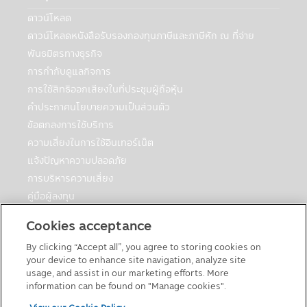
ที่กฎหมายกำหนดหรืออนุญาต:
ดาวน์โหลด
บริษัทฯอาจเปิดเผยข้อมูลเกี่ยวกับท่านให้กับ
ดาวน์โหลดหนังสือรับรองกองทุนภาษีและภาษีหัก ณ ที่จ่าย
บุคคลอื่นเพื่อวัตถุประสงค์ทางธุรกิจของบริษัท
จัดการหรือตามที่กฎหมายกำหนดหรืออนุญาต
พันธมิตรทางธุรกิจ
ซึ่งรวมถึง:
การกำกับดูแลกิจการ
• กรณีจำเป็นต้องดำเนินการดังกล่าวเพื่อ
การใช้สิทธิออกเสียงในที่ประชุมผู้ถือหุ้น
ปฏิบัติตามกฎหมาย กระบวนการทางกฎหมาย
คำประกาศนโยบายความเป็นส่วนตัว
หรือกฎข้อบังคับ เพื่อสนับสนุนการตรวจสอบ
ข้อตกลงการใช้บริการ
การปฏิบัติตาม และหน้าที่การกำกับดูแลกิจการ
• หน่วยงานบังคับใช้กฎหมาย หน่วยงานที่
ความเสี่ยงในการใช้อินเทอร์เน็ต
มีหน้าที่กำกับดูแล เจ้าหน้าที่ของรัฐ หรือบุคคล
แจ้งปัญหาความปลอดภัย
ภายนอกอื่นๆ ที่มีความเกี่ยวข้องกับหมายเรียก
การบริหารความเสี่ยง
คำสั่งศาล หรือกระบวนการหรือข้อกำหนดทาง
คู่มือผู้ลงทุน
กฎหมายอื่นๆ ภายใต้กฎหมายหรือกฎข้อบังคับ
ตารางวันหยุดกองต่างประเทศ
หรือกฎหมายและกฎข้อบังคับของเขตอำนาจ
Cookies acceptance
คู่มือการลงทุนในกองทุนที่มีสิทธิประโยชน์ทางภาษี
ศาลอื่นที่ใช้บังคับกับบริษัทจัดการหรือบริษัทใน
กลุ่มของบริษัทจัดการ ในกรณีที่บริษัทฯต้องทำ
By clicking “Accept all”, you agree to storing cookies on
แบบฟอร์มต่างๆ
your device to enhance site navigation, analyze site
เช่นนั้นเพื่อให้สอดคล้องกับกฎหมายดังกล่าว
นโยบายเกี่ยวกับคุกกี้
usage, and assist in our marketing efforts. More
หรือในกรณีที่บริษัทฯเชื่อโดยดุลยพินิจว่าการ
information can be found on "Manage cookies".
เปิดเผยข้อมูลส่วนบุคคลมีความจำเป็นหรือ