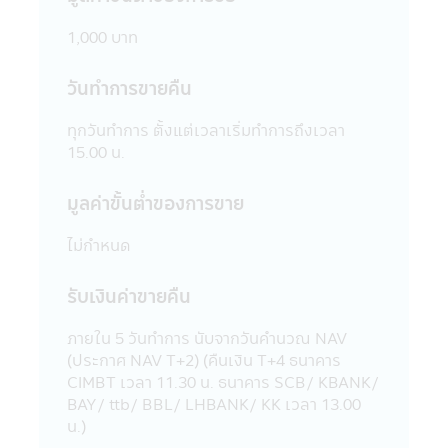
สามารถรับประกันถึงความถูกต้อง และความ
เป็นปัจจุบันของข้อมูลทั้งหมดที่ปรากฏใน
1,000 บาท
แอปพลิเคชันผ่านโทรศัพท์มือถือนี้ได้
15. บริษัทจัดการขอสงวนสิทธิ์ในการแก้ไข
วันทำการขายคืน
ปรับปรุง หรือเปลี่ยนแปลงข้อมูลใดๆ ใน
แอปพลิเคชันผ่านโทรศัพท์มือถือนี้ได้โดยไม่
ทุกวันทําการ ตั้งแต่เวลาเริ่มทําการถึงเวลา
จำเป็นต้องแจ้งให้ทราบล่วงหน้า
15.00 น.
16. บริษัทจัดการอนุญาตให้พนักงานของ
บริษัทจัดการลงทุนในหลักทรัพย์เพื่อตนเองได้
มูลค่าขั้นตํ่าของการขาย
โดยจะต้องปฏิบัติตามจรรยาบรรณ และ
ประกาศต่างๆ ที่สมาคมบริษัทจัดการลงทุน
ไม่กำหนด
กำหนด และจะต้องเปิดเผยการลงทุนดังกล่าว
ให้บริษัทจัดการทราบเพื่อที่บริษัทจัดการจะ
สามารถกำกับ และดูแลการซื้อขายหลักทรัพย์
รับเงินค่าขายคืน
ของพนักงานได้
17. บริษัทจัดการ และผู้บริหาร รวมถึง
ภายใน 5 วันทําการ นับจากวันคํานวณ NAV
พนักงานเจ้าหน้าที่ของบริษัท ขอสงวนสิทธิ์ที่จะ
(ประกาศ NAV T+2) (คืนเงิน T+4 ธนาคาร
ไม่รับผิดชอบต่อความเสียหายทุกกรณีที่เกิดขึ้น
CIMBT เวลา 11.30 น. ธนาคาร SCB/ KBANK/
กับข้อมูล และ/หรือ ระบบสื่อสารของผู้เข้าเยี่ยม
BAY/ ttb/ BBL/ LHBANK/ KK เวลา 13.00
ชม หรือผู้ลงทุน อันเนื่องมาจากการเข้ามาใช้
น.)
แอปพลิเคชันผ่านโทรศัพท์มือถือนี้ และ/หรือ