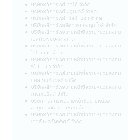
บริษัทหลักทรัพย์ ทิสโก้ จำกัด
ขายหน่วยลงทุน
บริษัทหลักทรัพย์ บลูเบลล์ จำกัด
• กรณีกองทุนรวมที่มีการลงทุนในต่าง
บริษัทหลักทรัพย์ เว็ลธ์ เมจิก จำกัด
ประเทศ และไม่ได้ป้องกันความเสี่ยงของอัตรา
บริษัทหลักทรัพย์จัดการกองทุน ไวส์ จำกัด
แลกเปลี่ยนทั้งจำนวน ผู้ลงทุนอาจจะขาดทุน
บริษัทหลักทรัพย์นายหน้าซื้อขายหน่วยลงทุน
หรือได้รับกำไรจากอัตราแลกเปลี่ยน หรือได้รับ
เวลท์ รีพับบลิค จำกัด
เงินคืนต่ำกว่าเงินลงทุนเริ่มแรกได้
บริษัทหลักทรัพย์นายหน้าซื้อขายหน่วยลงทุน
• กองทุนรวมมีประกัน ผู้ลงทุนที่ถือหน่วยที่
โรโบเวลธ์ จำกัด
ลงทุนจนครบระยะเวลาการประกันที่กำหนดใน
บริษัทหลักทรัพย์นายหน้าซื้อขายหน่วยลงทุน
หนังสือชี้ชวนนี้จะได้รับชำระเงินลงทุนคืนตาม
ฟินโนมีนา จำกัด
เงื่อนไขในการรับประกันอย่างไรก็ดี การประกัน
บริษัทหลักทรัพย์นายหน้าซื้อขายหน่วยลงทุน
ดังกล่าวไม่ได้รวมถึงการประกันความสามารถ
แอสเซนด์ เวลธ์ จำกัด
ในการชำระหนี้ในอนาคตของผู้ประกัน
บริษัทหลักทรัพย์นายหน้าซื้อขายหน่วยลงทุน
• กองทุนรวมมุ่งรักษาเงินต้น เป็นเพียงชื่อ
เทรเชอริสต์ จำกัด
เรียกประเภทของกองทุนรวมที่จัดนโยบายการ
บริษัท หลักทรัพย์นายหน้าซื้อขายหน่วย
ลงทุนเพื่อให้เงินต้นของผู้ถือหน่วยลงทุนมีความ
ลงทุน เวลธ์ คอนเซปท์ จำกัด
เสี่ยงต่ำ โดยกองทุนรวมดังกล่าว มิได้รับประกัน
บริษัทหลักทรัพย์นายหน้าซื้อขายหน่วยลงทุน
เงินลงทุนหรือผลตอบแทนจากการลงทุนแต่
เวลธ์ เซอร์ติฟายด์ จำกัด
อย่างใด
นโยบายความเป็นส่วนตัว