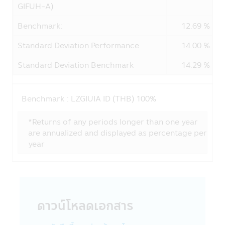
การใช้รหัสผ่าน
GIFUH-A)
ความรับผิดชอบในการเก็บดูแลรหัสผ่านนั้นเป็น
สิ่งที่ลูกค้าต้องรับผิดชอบ โปรดแน่ใจว่ารหัส
Benchmark:
12.69 %
ผ่านของท่านไม่ได้ถูกเปิดเผยต่อบุคคลอื่นๆ ไม่
Standard Deviation Performance
14.00 %
ว่าในเวลาและสถานการณ์ใด กรุณาแจ้งทางบริ
ษัทฯ ทันทีที่พบว่ามีการใช้รหัสผ่านโดยที่ไม่ได้รับ
Standard Deviation Benchmark
14.29 %
อนุญาตจากท่านหรือมีการละเมิดความปลอดภัย
ของรหัสผ่าน
Benchmark :
LZGIUIA ID (THB) 100%
การใช้และการเปิดเผย
บริษัทอาจเปิดเผยข้อมูลส่วนบุคคลของท่านหรือ
*Returns of any periods longer than one year
ข้อมูลอื่นๆ เกี่ยวกับท่านให้กับผู้อื่นในรูปแบบ
are annualized and displayed as percentage per
ต่างๆ ตามที่ระบุไว้ในส่วนนี้ของนโยบายความ
year
เป็นส่วนตัว
บริษัทฯ อาจจะใช้ข้อมูลส่วนบุคคลหรือข้อมูล
อื่นๆของท่าน ด้วยเหตุผลต่อไปนี้:
กับสมาชิกบริษัทในกลุ่มของ CIMB-Principal
และ Principal Financial Group :
ดาวน์โหลดเอกสาร
บริษัทฯอาจเปิดเผยข้อมูลส่วนบุคคลของท่านใน
กลุ่มของ CIMB-Principal และ Principal