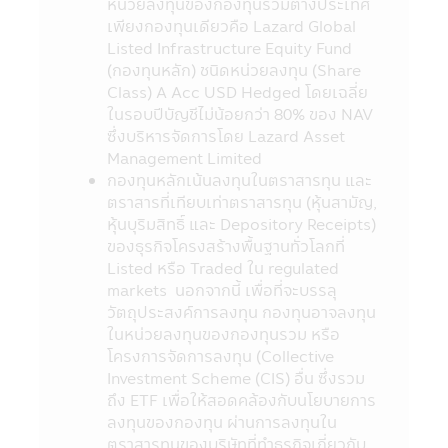
หน่วยลงทุนของกองทุนรวมต่างประเทศ
Internet ของสำนักงานคณะกรรมการ ก.ล.ต.
เพียงกองทุนเดียวคือ Lazard Global
http://www.sec.or.th
Listed Infrastructure Equity Fund
9. กองทุนรวมเป็นนิติบุคคลแยกต่างหากจาก
(กองทุนหลัก) ชนิดหน่วยลงทุน (Share
บริษัทจัดการ ดังนั้นบริษัทจัดการจึงไม่มีภาระ
Class) A Acc USD Hedged โดยเฉลี่ย
ผูกพันในการชดเชยผลขาดทุนของกองทุนรวม
ในรอบปีบัญชีไม่น้อยกว่า 80% ของ NAV
ทั้งนี้ ผลการดำเนินงานของกองทุนรวม ไม่ได้ขึ้น
ซึ่งบริหารจัดการโดย Lazard Asset
อยู่กับสถานะทางการเงินหรือผลการดำเนินงาน
Management Limited
ของบริษัทจัดการ
กองทุนหลักเน้นลงทุนในตราสารทุน และ
10. การลงทุนในกองทุนรวมใดๆ ที่มีรายชื่อ
ตราสารที่เทียบเท่าตราสารทุน (หุ้นสามัญ,
ปรากฏในแอปพลิเคชันผ่านโทรศัพท์มือถือนี้อยู่
หุ้นบุริมสิทธิ์ และ Depository Receipts)
ภายใต้การควบคุมของกฎหมายไทยรวมถึงกฎ
ของธุรกิจโครงสร้างพื้นฐานทั่วโลกที่
ระเบียบ และข้อบังคับต่างๆ ที่กำหนดไว้ตามพระ
Listed หรือ Traded ใน regulated
ราชบัญญัติหลักทรัพย์ และตลาดหลักทรัพย์
markets นอกจากนี้ เพื่อที่จะบรรลุ
พ.ศ. 2535 (ที่แก้ไขเพิ่มเติม)
วัตถุประสงค์การลงทุน กองทุนอาจลงทุน
11. ข้อมูลในแอปพลิเคชันผ่านโทรศัพท์มือถือ
ในหน่วยลงทุนของกองทุนรวม หรือ
นี้เป็นข้อมูลทั่วไป ไม่ใช่คำแนะนำหรือความเห็น
โครงการจัดการลงทุน (Collective
และไม่ถือเป็นการแทนคำแนะนำ หรือมีความมุ่ง
Investment Scheme (CIS) อื่น ซึ่งรวม
หมายให้ถือเป็นคำเสนอ หรือการเชิญชวนให้
ถึง ETF เพื่อให้สอดคล้องกับนโยบายการ
บุคคลใดทำการซื้อ หรือขายผลิตภัณฑ์ด้านการ
ลงทุนของกองทุน ผ่านการลงทุนใน
ลงทุนประเภทต่าง ๆ ความเสียหายใด ๆ ที่เกิด
ตราสารทุนของบริษัทที่ทำธุรกิจเกี่ยวกับ