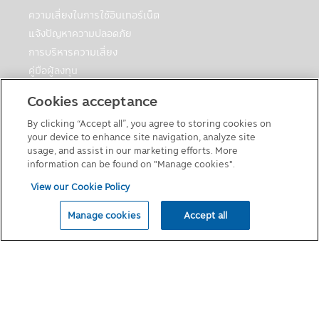
เหมาะสมเพื่อป้องกันอันตรายทางกายภาพหรือ
ความเสี่ยงในการใช้อินเทอร์เน็ต
การสูญเสียทางการเงิน หรือเพื่อรายงานถึง
แจ้งปัญหาความปลอดภัย
กิจกรรมที่ต้องสงสัยว่าผิดกฎหมาย
การบริหารความเสี่ยง
• เพื่อปกป้องผลประโยชน์ที่สำคัญของบุคคล
คู่มือผู้ลงทุน
• เพื่อปกป้องทรัพย์สิน บริการ และสิทธิ์ตาม
ตารางวันหยุดกองต่างประเทศ
กฎหมายของบริษัทจัดการ
Cookies acceptance
• ในส่วนที่เชื่อมโยงกับบริการจัดส่งและบริการ
คู่มือการลงทุนในกองทุนที่มีสิทธิประโยชน์ทางภาษี
ต่างๆ ที่เกี่ยวข้องสำหรับการซื้อที่ทำโดยใช้การ
By clicking “Accept all”, you agree to storing cookies on
แบบฟอร์มต่างๆ
บริการ
your device to enhance site navigation, analyze site
นโยบายเกี่ยวกับคุกกี้
usage, and assist in our marketing efforts. More
• เพื่อช่วยประเมินและจัดการความเสี่ยง
information can be found on "Manage cookies".
ตลอดจนป้องกันการฉ้อโกงต่อบริษัทจัดการ
และการฉ้อโกงที่เกี่ยวข้องกับเว็บไซต์หรือการใช้
View our Cookie Policy
บริการของบริษัทจัดการ
© 2026 Principal Asset Management Co.,Ltd
• ให้หน่วยงาน/ธนาคาร/สถาบันการเงิน เพื่อ
Manage cookies
Accept all
รายงานเครดิตและการเรียกเก็บเงิน
ด้วยความยินยอมของท่าน:
บริษัทฯจะเปิดเผยข้อมูลส่วนบุคคลของท่านและ
ข้อมูลอื่นๆ ด้วยความยินยอมของท่าน ทั้งนี้
บุคคลที่เกี่ยวข้องที่ให้บริการดังกล่าวและได้รับ