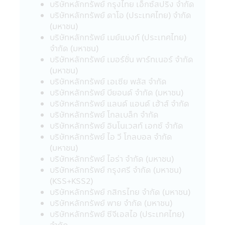
เปลี่ยนแปลง
บริษัทหลักทรัพย์ กรุงไทย เอ็กซ์สปริง จำกัด
24. ผู้ลงทุนโปรดศึกษาเงื่อนไขการลงทุนใน
บริษัทหลักทรัพย์ ดาโอ (ประเทศไทย) จำกัด
กองทุนรวมเพื่อการออม (SSF) / กองทุนรวม
(มหาชน)
เพื่อการออมพิเศษ (SSFX) หรือหน่วยลงทุน
บริษัทหลักทรัพย์ เมย์แบงก์ (ประเทศไทย)
ชนิดเพื่อการออมพิเศษ (SSFX) ซึ่งเป็นไปตาม
จำกัด (มหาชน)
กฎกระทรวง ฉบับที่ 357 (พ.ศ 2563) ออกตาม
บริษัทหลักทรัพย์ เมอร์ชั่น พาร์ทเนอร์ จำกัด
ความในประมวลรัษฎากรว่าด้วยการยกเว้น
(มหาชน)
รัษฎากร ลงวันที่ 10 มีนาคม 2563 โดยเป็นไป
บริษัทหลักทรัพย์ เอเซีย พลัส จำกัด
ตามเกณฑ์กรมรรพากรกำหนด ผู้ลงทุนควร
บริษัทหลักทรัพย์ บียอนด์ จำกัด (มหาชน)
ศึกษาข้อมูลในหนังสือชี้ชวน/หนังสือชี้ชวนส่วน
บริษัทหลักทรัพย์ แลนด์ แอนด์ เฮ้าส์ จำกัด
สรุปข้อมูลสำคัญ ให้เข้าใจและควรเก็บหนังสือชี้
บริษัทหลักทรัพย์ โกลเบล็ก จำกัด
ชวนไว้เป็นข้อมูล เพื่อใช้อ้างอิงในอนาคต และ
บริษัทหลักทรัพย์ อินโนเวสท์ เอกซ์ จำกัด
เมื่อมีข้อสงสัยให้สอบถามผู้ติดต่อกับผู้ลงทุนให้
บริษัทหลักทรัพย์ ไอ วี โกลบอล จำกัด
เข้าใจก่อนซื้อหน่วยลงทุน
(มหาชน)
บริษัทหลักทรัพย์ ไอร่า จำกัด (มหาชน)
บริษัทหลักทรัพย์ กรุงศรี จำกัด (มหาชน)
คำเตือนเฉพาะกองทุน
(KSS+KSS2)
• ผู้ลงทุนไม่สามารถนำหน่วยลงทุนของกองทุน
บริษัทหลักทรัพย์ กสิกรไทย จำกัด (มหาชน)
รวมเพื่อการเลี้ยงชีพและกองทุนรวมหุ้นระยะ
บริษัทหลักทรัพย์ พาย จำกัด (มหาชน)
ยาวไปจำหน่าย จ่าย โอน จำนำ หรือนำไปเป็น
บริษัทหลักทรัพย์ ซีจีเอสไอ (ประเทศไทย)
หลักประกัน
จำกัด