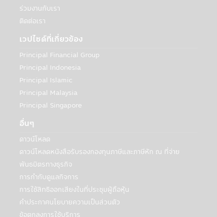
เพื่อวัตถุประสงค์ทางธุรกิจของบริษัทฯหรือตาม
ร่วมงานกับเรา
ที่กฎหมายกำหนดหรืออนุญาต:
ติดต่อเรา
บริษัทฯอาจเปิดเผยข้อมูลเกี่ยวกับท่านให้กับ
บุคคลอื่นเพื่อวัตถุประสงค์ทางธุรกิจของบริษัท
เวปไซด์ที่เกี่ยวข้อง
จัดการหรือตามที่กฎหมายกำหนดหรืออนุญาต
ซึ่งรวมถึง:
Principal Financial Group
• กรณีจำเป็นต้องดำเนินการดังกล่าวเพื่อ
Principal Indonesia
ปฏิบัติตามกฎหมาย กระบวนการทางกฎหมาย
Principal Islamic
หรือกฎข้อบังคับ เพื่อสนับสนุนการตรวจสอบ
Principal Malaysia
การปฏิบัติตาม และหน้าที่การกำกับดูแลกิจการ
Principal Singapore
• หน่วยงานบังคับใช้กฎหมาย หน่วยงานที่
มีหน้าที่กำกับดูแล เจ้าหน้าที่ของรัฐ หรือบุคคล
อื่นๆ
ภายนอกอื่นๆ ที่มีความเกี่ยวข้องกับหมายเรียก
ดาวน์โหลด
คำสั่งศาล หรือกระบวนการหรือข้อกำหนดทาง
กฎหมายอื่นๆ ภายใต้กฎหมายหรือกฎข้อบังคับ
ดาวน์โหลดหนังสือรับรองกองทุนภาษีและภาษีหัก ณ ที่จ่าย
หรือกฎหมายและกฎข้อบังคับของเขตอำนาจ
พันธมิตรทางธุรกิจ
ศาลอื่นที่ใช้บังคับกับบริษัทจัดการหรือบริษัทใน
การกำกับดูแลกิจการ
กลุ่มของบริษัทจัดการ ในกรณีที่บริษัทฯต้องทำ
การใช้สิทธิออกเสียงในที่ประชุมผู้ถือหุ้น
เช่นนั้นเพื่อให้สอดคล้องกับกฎหมายดังกล่าว
คำประกาศนโยบายความเป็นส่วนตัว
หรือในกรณีที่บริษัทฯเชื่อโดยดุลยพินิจว่าการ
เปิดเผยข้อมูลส่วนบุคคลมีความจำเป็นหรือ
ข้อตกลงการใช้บริการ