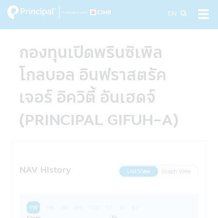
Skip
EN
Tog
to
navi
main
content
กองทุนเปิดพรินซิเพิล
โกลบอล อินฟราสตรัค
เจอร์ อิควิตี้ อันเฮดจ์
(PRINCIPAL GIFUH-A)
NAV History
List View
Graph View
1W
1M
3M
6M
YTD
1Y
3Y
5Y
From
To