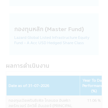
บริษัทหลักทรัพย์จัดการกองทุน ซีไอเอ็มบี-พริน
ซิเพิล จำกัด เคารพสิทธิของลูกค้า นโยบายความ
เป็นส่วนตัวของบริษัทนั้น มีเพื่อให้ท่านมั่นใจยาม
ที่ท่านให้ข้อมูลกับบริษัทฯ โดยลูกค้ามีสิทธิที่จะ
เปิดเผยหรือไม่เปิดเผยข้อมูลของท่านได้
กองทุนหลัก (Master Fund)
รูปแบบข้อมูล
Lazard Global Listed Infrastructure Equity
ข้อมูลที่ทางบริษัทฯ เก็บนั้นจัดทำเพื่อให้บริษัทฯ
Fund - A Acc USD Hedged Share Class
สามารถให้บริการสินค้าทางการเงินแก่ลูกค้า ซึ่ง
ข้อมูลประกอบด้วย ชื่อ, ที่อยู่, วันเกิด, ข้อมูล
อื่นๆ เช่น อาชีพ, รายได้ประจำปีของท่าน ซึ่งได้
จากใบสมัครเปิดบัญชีและข้อมูลของท่านเพื่อใช้
ผลการดำเนินงาน
บริการทางอินเตอร์เน็ตของบริษัทฯ
บริษัทฯอาจจะเก็บข้อมูลเพิ่มเติมจากท่านอีกเมื่อ
Year To Date
ท่านใช้ศูนยบริการและดูแลลูกค้าของบริษัทฯ
Date as of:31-07-2026
Performance
ผ่านระบบออนไลน์หรือโทรศัพท์ เพื่อที่บริษัทฯจะ
Fund
(%)
ได้จัดเตรียมสินค้าและบริการที่ดียิ่งขึ้นทีเหมาะ
กับท่าน
กองทุนเปิดพรินซิเพิล โกลบอล อินฟรา
11.06 %
สตรัคเจอร์ อิควิตี้ อันเฮดจ์ (PRINCIPAL