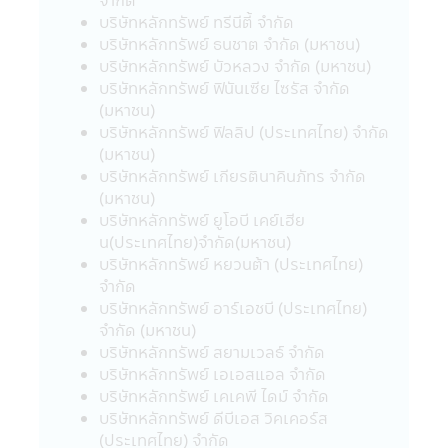
• สำหรับการลงทุนในกองทุนรวมเพื่อการ
บริษัทหลักทรัพย์ ทรีนีตี้ จำกัด
เลี้ยงชีพ และกองทุนรวมหุ้นระยะยาว ผู้ถือ
บริษัทหลักทรัพย์ ธนชาต จำกัด (มหาชน)
หน่วยลงทุน (ของกองทุนรวม) จะต้องปฏิบัติ
บริษัทหลักทรัพย์ บัวหลวง จำกัด (มหาชน)
ตามเงื่อนไขการลงทุน และเงื่อนไขที่กำหนดโดย
บริษัทหลักทรัพย์ ฟินันเซีย ไซรัส จำกัด
กรมสรรพากรอย่างเคร่งครัดทุกประการ (ซึ่ง
(มหาชน)
สามารถศึกษาได้จากคู่มือการลงทุนที่บริษัท
บริษัทหลักทรัพย์ ฟิลลิป (ประเทศไทย) จำกัด
จัดการได้จัดให้) มิฉะนั้นผู้ลงทุนจะไม่ได้รับสิทธิ
(มหาชน)
ประโยชน์ทางภาษี และ/หรือ ผู้ลงทุนอาจถูกหัก
บริษัทหลักทรัพย์ เกียรตินาคินภัทร จำกัด
หรือไม่สามารถขอคืนภาษี ณ ที่จ่ายจากกำไรที่
(มหาชน)
เกิดขึ้นตลอดจนผู้ลงทุนจะต้องคืนสิทธิประโยชน์
บริษัทหลักทรัพย์ ยูโอบี เคย์เฮีย
ทางภาษีที่เคยได้รับภายในกำหนดเวลา และ/
น(ประเทศไทย)จำกัด(มหาชน)
หรือ อาจจะต้องชำระเงินเพิ่ม และเบี้ยปรับตาม
บริษัทหลักทรัพย์ หยวนต้า (ประเทศไทย)
ประมวลรัษฎากร อนึ่ง ผู้ลงทุนจะต้องเก็บ
จำกัด
เอกสารการลงทุนในกองทุนรวมถึงหลักฐาน
บริษัทหลักทรัพย์ อาร์เอชบี (ประเทศไทย)
เพื่อพิสูจน์ว่าท่านได้ปฏิบัติตามเงื่อนไขของการ
จำกัด (มหาชน)
ลงทุนที่กำหนดดังกล่าวอย่างครบถ้วน ทั้งนี้เพื่อ
บริษัทหลักทรัพย์ สยามเวลธ์ จำกัด
ประโยชน์ในการยืนยันสิทธิประโยชน์ในทางภาษี
บริษัทหลักทรัพย์ เอเอสแอล จำกัด
ของท่านหากถูกเรียกถามในอนาคต อนึ่ง ผู้
บริษัทหลักทรัพย์ เคเคพี ไดม์ จำกัด
ลงทุนควรขอรับ และศึกษาข้อมูลในหนังสือชี้
บริษัทหลักทรัพย์ ดีบีเอส วิคเคอร์ส
ชวน และคู่มือการลงทุนให้เข้าใจ หรือสอบถาม
(ประเทศไทย) จํากัด
รายละเอียดเพิ่มเติมได้ที่ บริษัทจัดการ หรือผู้