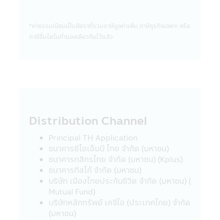
ยังมิได้สำรวจถึงการบริการข้อมูล หรือสินค้า
ของบริษัทนั้นๆ ดังนั้นบริษัทจัดการจึงมิสามารถ
รับประกันความถูกต้องครบถ้วนของข้อมูลดัง
*ค่าธรรมเนียมเป็นอัตราที่รวมภาษีมูลค่าเพิ่ม ภาษีธุรกิจเฉพาะ หรือ
กล่าว และ รับผิดชอบต่อความเสียหายต่างๆ ที่
ภาษีอื่นใดในทํานองเดียวกันไว้แล้ว
เกิดขึ้น
22. ผู้ลงทุนควรตรวจสอบให้แน่ใจว่าผู้ขาย
หน่วยลงทุนเป็นบุคคลที่ได้รับความเห็นชอบจาก
สำนักงานคณะกรรมการ ก.ล.ต.
23. อัตราค่าธรรมเนียมการหักเงินลงทุนราย
เดือนจากบัญชีธนาคารของผู้ถือหน่วยลงทุน
สำหรับผู้ลงทุนที่ใช้บริการแผนการลงทุน
Distribution Channel
อัตโนมัติ (Regular Saving Plan)
- ไม่คิดค่าบริการ สำหรับผู้ลงทุนที่มียอด
Principal TH Application
เงินลงทุนหักรายเดือนตั้งแต่ 5,000 บาทขึ้นไป
ธนาคารซีไอเอ็มบี ไทย จำกัด (มหาชน)
ต่อรายการ
ธนาคารกสิกรไทย จำกัด (มหาชน) (Kplus)
- คิดค่าบริการ 10 บาท ต่อรายการ สำหรับ
ธนาคารทิสโก้ จำกัด (มหาชน)
ผู้ลงทุนที่มียอดเงินลงทุนหักรายเดือนต่ำกว่า
บริษัท เมืองไทยประกันชีวิต จำกัด (มหาชน) (
5,000 บาท (ปัจจุบันยกเว้นค่าบริการ)
Mutual Fund)
ค่าบริการดังกล่าว มีผลตั้งแต่วันที่ 23
บริษัทหลักทรัพย์ เคจีไอ (ประเทศไทย) จำกัด
มีนาคม 2563 เป็นต้นไป จนกว่าจะมีประกาศ
(มหาชน)