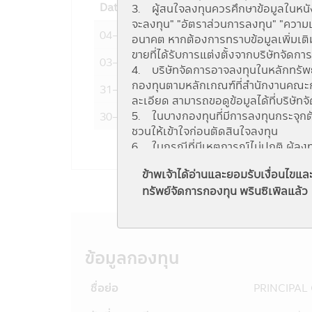
Date
NAV
3. ผู้สนใจลงทุนควรศึกษาข้อมูลในหนังส
จะลงทุน" "อัตราส่วนการลงทุน" "ความเ
04-08-2026
18.1611
อนาคต หากต้องการทราบข้อมูลเพิ่มเติม
ขายที่ได้รับการแต่งตั้งจากบริษัทจัดกา
03-08-2026
17.5633
4. บริษัทจัดการอาจลงทุนในหลักทรัพย์ ห
กองทุนตามหลักเกณฑ์ที่สำนักงานคณะกรร
31-07-2026
17.2858
ละเอียด สามารถขอดูข้อมูลได้ที่บริษัท
5. ในบางกองทุนที่มีการลงทุนกระจุกต
30-07-2026
17.3179
ชวนให้เข้าใจก่อนตัดสินใจลงทุน
6. ในกรณีที่มีเหตุการณ์ไม่ปกติ ผู้ล
ลงทุนได้ตามที่มีคำสั่งไว้ หรืออาจได้รั
ข้าพเจ้าได้อ่านและยอมรับเงื่อนไข
7. ในกรณีที่กองทุนรวมไม่สามารถดำร
ทรัพย์จัดการกองทุน พรินซิเพิลแล้ว
ลงทุนได้ตามที่มีคำสั่งไว้
8. ผู้ลงทุนสามารถตรวจดูข้อมูลที่อาจ
ตามอัตราส่วนที่กำหนดในวัตถุประสงค์
กรรมการ ก.ล.ต.
http://www.sec.or.
9. กองทุนรวมเป็นนิติบุคคลแยกต่างหา
ข้อมูลกองทุน
การดำเนินงานของกองทุนรวม ไม่ได้ขึ้
10. การลงทุนในกองทุนรวมใดๆ ที่มีร
ชื่อย่อ
PRINCIPAL
และข้อบังคับต่างๆ ที่กำหนดไว้ตามพระร