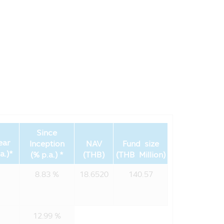
อมีการละเมิดความปลอดภัยของรหัสผ่าน
ะบุไว้ในส่วนนี้ของนโยบายความเป็นส่วน
เช่น
กองทุนรวมของท่าน
สารของบริษัทในกลุ่ม
Since
นรวมถึงการละเมิดอื่นๆ ต่อนโยบายและ
ear
Inception
NAV
Fund size
a.)*
(% p.a.) *
(THB)
(THB Million)
8.83 %
18.6520
140.57
อมูล, โรงพิมพ์, ผู้ตรวจสอบรวมถึงผู้
12.99 %
ให้บริการของบริษัทฯแก่ท่าน