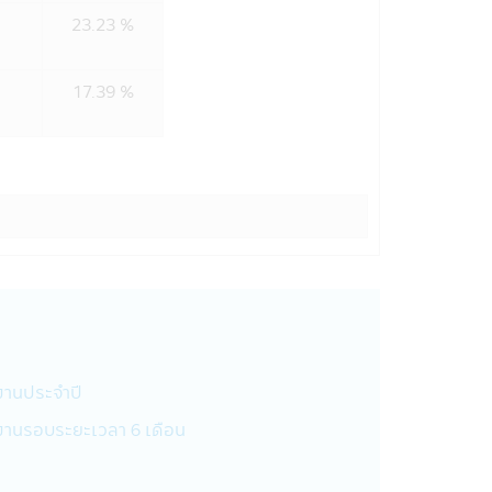
23.23 %
มการหลักทรัพย์และตลาดหลักทรัพย์
17.39 %
เปิดเผยข้อมูลส่วนบุคคลกับสถาบันการ
ญชีธนาคารของท่านในกรณีที่ต้องการโอน
ำเสนอผลิตภัณฑ์ที่เกี่ยวข้องกับบริษัท
ลา และเหตุผลที่ผู้ใช้ไปที่เว็บไซต์และ
ทั้งนี้บริษัทฯจะไม่เปิดเผยข้อมูลส่วน
มที่กฎหมายกำหนดหรืออนุญาต ซึ่งรวมถึง:
ื่อสนับสนุนการตรวจสอบ การปฏิบัติ
งานประจำปี
วามเกี่ยวข้องกับหมายเรียก คำสั่งศาล
งานรอบระยะเวลา 6 เดือน
ของเขตอำนาจศาลอื่นที่ใช้บังคับกับ
ดังกล่าว หรือในกรณีที่บริษัทฯเชื่อโดย
รสูญเสียทางการเงิน หรือเพื่อรายงาน