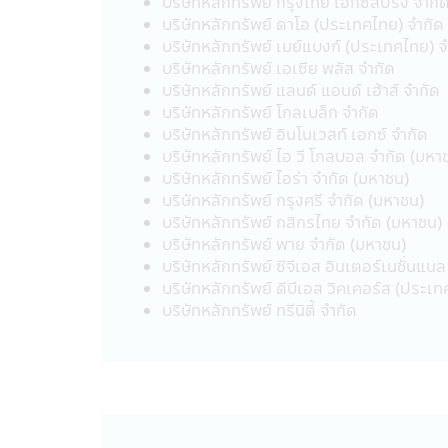
บริษัทหลักทรัพย์ กรุงไทย เอ็กซ์สปริง จำกั
• กรณีกองทุนรวมที่มีการลงทุนในต่างป
บริษัทหลักทรัพย์ ดาโอ (ประเทศไทย) จำกัด
จากอัตราแลกเปลี่ยน หรือได้รับเงินคืนต
บริษัทหลักทรัพย์ เมย์แบงก์ (ประเทศไทย) 
• กองทุนรวมมีประกัน ผู้ลงทุนที่ถือหน
บริษัทหลักทรัพย์ เอเซีย พลัส จำกัด
การรับประกันอย่างไรก็ดี การประกันด
บริษัทหลักทรัพย์ แลนด์ แอนด์ เฮ้าส์ จำกัด
• กองทุนรวมมุ่งรักษาเงินต้น เป็นเพีย
บริษัทหลักทรัพย์ โกลเบล็ก จำกัด
โดยกองทุนรวมดังกล่าว มิได้รับประก
บริษัทหลักทรัพย์ อินโนเวสท์ เอกซ์ จำกัด
บริษัทหลักทรัพย์ ไอ วี โกลบอล จำกัด (มหา
นโยบายความเป็นส่วนตัว
บริษัทหลักทรัพย์ ไอร่า จำกัด (มหาชน)
บริษัทหลักทรัพย์จัดการกองทุน ซีไอเอ็ม
บริษัทหลักทรัพย์ กรุงศรี จำกัด (มหาชน)
ท่านให้ข้อมูลกับบริษัทฯ โดยลูกค้ามีสิท
บริษัทหลักทรัพย์ กสิกรไทย จำกัด (มหาชน)
บริษัทหลักทรัพย์ พาย จำกัด (มหาชน)
รูปแบบข้อมูล
บริษัทหลักทรัพย์ ซีจีเอส อินเตอร์เนชั่นแน
ข้อมูลที่ทางบริษัทฯ เก็บนั้นจัดทำเพื่อให
บริษัทหลักทรัพย์ ดีบีเอส วิคเคอร์ส (ประเ
อาชีพ, รายได้ประจำปีของท่าน ซึ่งได้จ
บริษัทหลักทรัพย์ ทรีนิตี้ จำกัด
บริษัทฯอาจจะเก็บข้อมูลเพิ่มเติมจากท่า
เตรียมสินค้าและบริการที่ดียิ่งขึ้นทีเหม
การใช้รหัสผ่าน
ความรับผิดชอบในการเก็บดูแลรหัสผ่านนั้