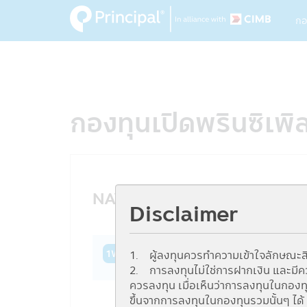
M
Skip
กอ
to
na
main
content
กองทุนเปิดพรินซิเพ
NAV History
Disclaimer
1W
1M
3M
6M
YTD
1Y
3Y
1. ผู้ลงทุนควรทำความเข้าใจลักษณะสิ
2. การลงทุนไม่ใช่การฝากเงิน และมีความ
ควรลงทุน เมื่อเห็นว่าการลงทุนในกอง
ขึ้นจากการลงทุนในกองทุนรวมนั้นๆ ได้