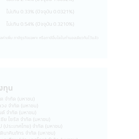
ช้บริการแผนการลงทุนอัตโนมัติ
ไม่เกิน 0.33% (ปัจจุบัน 0.0321%)
บันยกเว้นค่าบริการ)
ไม่เกิน 0.54% (ปัจจุบัน 0.3210%)
 (SSFX) หรือหน่วยลงทุนชนิดเพื่อการ
ค่าเพิ่ม ภาษีธุรกิจเฉพาะ หรือภาษีอื่นใดในทํานองเดียวกันไว้แล้ว
ยการยกเว้นรัษฎากร ลงวันที่ 10
นส่วนสรุปข้อมูลสำคัญ ให้เข้าใจและ
ให้เข้าใจก่อนซื้อหน่วยลงทุน
่าย โอน จำนำ หรือนำไปเป็นหลัก
งทุน
นรวม) จะต้องปฏิบัติตามเงื่อนไขการ
าต จำกัด (มหาชน)
บริษัทจัดการได้จัดให้) มิฉะนั้นผู้
หลวง จำกัด (มหาชน)
ไรที่เกิดขึ้นตลอดจนผู้ลงทุนจะต้องคืน
นด์ จำกัด (มหาชน)
มวลรัษฎากร อนึ่ง ผู้ลงทุนจะต้องเก็บ
เซีย ไซรัส จำกัด (มหาชน)
ล่าวอย่างครบถ้วน ทั้งนี้เพื่อประโยชน์
ลิป (ประเทศไทย) จำกัด (มหาชน)
ูลในหนังสือชี้ชวน และคู่มือการลงทุน
รตินาคินภัทร จำกัด (มหาชน)