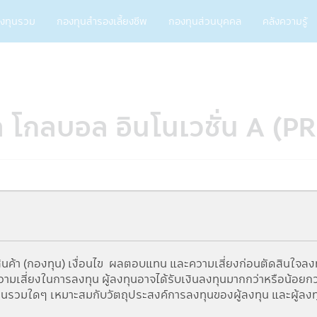
ain
งทุนรวม
กองทุนสำรองเลี้ยงชีพ
กองทุนส่วนบุคคล
คลังความรู้
vigation
ิล โกลบอล อินโนเวชั่น A 
5Y
นค้า (กองทุน) เงื่อนไข ผลตอบแทน และความเสี่ยงก่อนตัดสินใจลง
From
To
เสี่ยงในการลงทุน ผู้ลงทุนอาจได้รับเงินลงทุนมากกว่าหรือน้อยกว่าเง
ทุนรวมใดๆ เหมาะสมกับวัตถุประสงค์การลงทุนของผู้ลงทุน และผู้ลงท