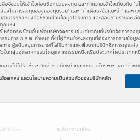
Fund change
Fund Chan
ือชี้ชวนให้เข้าใจก่อนซื้อหน่วยลงทุน และทำความเข้าใจเกี่ยวกับ "
สี่ยงในการลงทุนของกองทุนรวม" และ "คำเตือน/ข้อแนะนำ" และควรเก็
0.5978
3.40 %
สามารถขอหนังสือชี้ชวนส่วนข้อมูลโครงการ และสอบถามรายละเอียดได
รทุกแห่ง
0.2775
1.61 %
รือทรัพย์สินอื่นเพื่อบริษัทจัดการ เช่นเดียวกับที่บริษัทจัดการลงทุน
มการ ก.ล.ต. กำหนด ทั้งนี้ผู้ที่สนใจจะลงทุนที่ต้องการทราบข้อมูล
-0.0321
-0.19 %
จัดการ ผู้สนับสนุนการขายที่ได้รับการแต่งตั้งจากบริษัทจัดการทุก
ัวในกลุ่มอุตสาหกรรมใดอุตสาหกรรมหนึ่งหรือประเทศใดประเทศหนึ่ง ผ
0.2238
1.31 %
งทุนอาจไม่ได้รับชำระเงินค่าขายคืนหน่วยลงทุนภายในระยะเวลาที่กำ
บชำระเงินค่าขายคืนหน่วยลงทุนล่าช้ากว่าระยะเวลาที่กำหนดไว้ในหนังสื
และข้อตกลง และนโยบายความเป็นส่วนตัวของบริษัทหลัก
งสินทรัพย์สภาพคล่องได้ตามที่สำนักงานคณะกรรมการ ก.ล.ต. กำหน
มีผลต่อการตัดสินใจลงทุน เช่น การทำธุรกรรมกับบุคคลที่เกี่ยวข้อ
การลงทุน เป็นต้น ได้ที่สำนักงานคณะกรรมการ ก.ล.ต. หรือโดยผ่าน
th
กจากบริษัทจัดการ ดังนั้นบริษัทจัดการจึงไม่มีภาระผูกพันในการชด
นอยู่กับสถานะทางการเงินหรือผลการดำเนินงานของบริษัทจัดการ
ายชื่อปรากฏในแอปพลิเคชันผ่านโทรศัพท์มือถือนี้อยู่ภายใต้การค
 GINNO-A
ระดับความเสี่ยง
าชบัญญัติหลักทรัพย์ และตลาดหลักทรัพย์ พ.ศ. 2535 (ที่แก้ไขเพิ่มเ