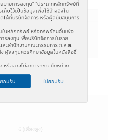
ge Percent
นโยบายการลงทุน" "ประเภทหลักทรัพย์ที่
บใว้เป็นข้อมูลเพื่อใช้อ้างอิงใน
้ที่บริษัทจัดการ หรือผู้สนับสนุนการ
ในหลักทรัพย์ หรือทรัพย์สินอื่นเพื่อ
การลงทุนเพื่อบริษัทจัดการในราย
แห่ง และสำนักงานคณะกรรมการ ก.ล.ต.
ู้ลงทุนควรศึกษาข้อมูลในหนังสือชี้
หนด หรืออาจไม่สามารถขายคืนหน่วย
อชี้ชวน
ด ผู้ลงทุนอาจไม่สามารถขายคืนหน่วย
ยอมรับ
ไม่ยอมรับ
ง (Connected Person) และการลงทุน
เครือข่าย Internet ของสำนักงานคณะ
เชยผลขาดทุนของกองทุนรวม ทั้งนี้ ผล
วบคุมของกฎหมายไทยรวมถึงกฎ ระเบียบ
6 (เสี่ยงสูง)
ติม)