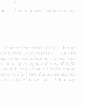
ป็นการแทนคำแนะนำ หรือมีความมุ่งหมาย
มี
ยหายใด ๆ ที่เกิดขึ้นแก่ผู้ที่ใช้
่ยน
ขึ้นอยู่กับดุลยพินิจของผู้จัดการกองทุน
ในแอปพลิเคชันผ่านโทรศัพท์มือถือนี้
้อมูลในหนังสือชี้ชวน และมิได้ประกัน
งานตามมาตรฐานที่สมาคมบริษัทจัดการ
มูลให้ผู้ถือหน่วยลงทุน และผู้สนใจ
ุน Exchange Traded Fund (ETF) ต่างประเทศที่
ูกต้อง และความเป็นปัจจุบันของข้อมูล
ือได้รับประโยชน์จากแนวโน้มนวัตกรรม และ/หรือ
ุรกิจที่เกี่ยวข้องกับประชากร และ/หรือ หน่วย
มือถือนี้ได้โดยไม่จำเป็นต้องแจ้งให้
สม โดยกองทุนจะลงทุนโดยเฉลี่ยในรอบปีบัญชีไม่
จะลงทุนอย่างน้อย 2 กองทุน ในสัดส่วนโดยเฉลี่ย
ติตามจรรยาบรรณ และประกาศต่างๆ ที่
งกองทุน ทั้งนี้ ในการลงทุนในหน่วยลงทุนของกอง
ัดการจะสามารถกำกับ และดูแลการซื้อ
รรมการ ก.ล.ต. หรือคณะกรรมการกำกับตลาดทุน
สียหายทุกกรณีที่เกิดขึ้นกับข้อมูล และ/
ือนี้ และ/หรือ แอปพลิเคชันผ่านโทรศัพท์
่ อ้างอิง ลอกเลียน ทำซ้ำ หรือแก้ไข
อนุญาตเป็นลายลักษณ์อักษรจากบริษัท