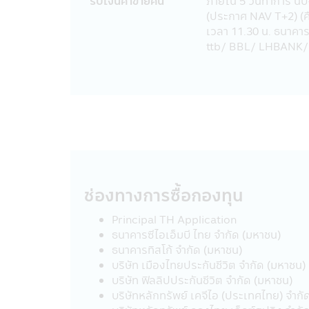
รับเงินค่าขายคืน
ภายใน 5 วันทําการ น
23. อัตราค่าธรรมเนียมการหักเงินลงทุ
(ประกาศ NAV T+2) (ค
(Regular Saving Plan)
เวลา 11.30 น. ธนาค
- ไม่คิดค่าบริการ สำหรับผู้ลงทุนที่
ttb/ BBL/ LHBANK/ 
- คิดค่าบริการ 10 บาท ต่อรายการ สำห
ค่าบริการดังกล่าว มีผลตั้งแต่วันที
24. ผู้ลงทุนโปรดศึกษาเงื่อนไขการลง
ออมพิเศษ (SSFX) ซึ่งเป็นไปตามกฎกระ
มีนาคม 2563 โดยเป็นไปตามเกณฑ์กรมรร
ควรเก็บหนังสือชี้ชวนไว้เป็นข้อมูล เพื่
คำเตือนเฉพาะกองทุน
• ผู้ลงทุนไม่สามารถนำหน่วยลงทุนของ
ช่องทางการซื้อกองทุน
ประกัน
• สำหรับการลงทุนในกองทุนรวมเพื่อกา
Principal TH Application
ลงทุน และเงื่อนไขที่กำหนดโดยกรมสรรพาก
ธนาคารซีไอเอ็มบี ไทย จำกัด (มหาชน)
ลงทุนจะไม่ได้รับสิทธิประโยชน์ทางภาษี 
ธนาคารทิสโก้ จำกัด (มหาชน)
สิทธิประโยชน์ทางภาษีที่เคยได้รับภาย
บริษัท เมืองไทยประกันชีวิต จำกัด (มหาชน)
เอกสารการลงทุนในกองทุนรวมถึงหลักฐาน 
บริษัท ฟิลลิปประกันชีวิต จำกัด (มหาชน)
ในการยืนยันสิทธิประโยชน์ในทางภาษีขอ
บริษัทหลักทรัพย์ เคจีไอ (ประเทศไทย) จำกั
ให้เข้าใจ หรือสอบถามรายละเอียดเพิ่มเต