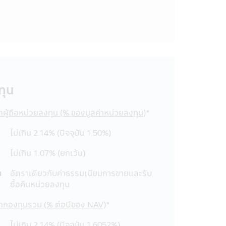
ดชอบต่อความเสียหายทุกกรณี อันเกิดขึ้น
อความ ข้อมูล เอกสาร หรือสื่อใดๆ ใน
พท์มือถือนี้ได้เผยแพร่ออกไป ไม่ว่า
ายต่อทรัพย์สินหรือชื่อเสียงของบริษัท
อนี้ด้วยวิธีการใดๆ โดยเจตนา หรือโดย
การ หรือบุคคลอื่น เป็นการกระทำที่ผิด
ึ่งผู้กระทำดังกล่าวนอกจากจะต้องรับ
ทุน
การได้จัดรวบรวมขึ้นเพื่อความสะดวกใน
ากผู้ถือหน่วยลงทุน (% ของมูลค่าหน่วยลงทุน)
*
หรือการเสนอขายสินค้าต่างๆ ที่มีอยู่ใน
ม่สามารถให้บริการ หรือเสนอขายสินค้า
ไม่เกิน 2.14% (ปัจจุบัน 1.50%)
อบข้อมูล โดยละเอียดก่อนตัดสินใจรับ
ไม่เกิน 1.07% (ยกเว้น)
นอขายสินค้าต่างๆ รวมทั้งไม่รับรองความ
น
อัตราเดียวกับค่าธรรมเนียมการขายและรับ
งเว็บไซต์อื่นๆ ที่มีลิงก์อยู่ใน
ซื้อคืนหน่วยลงทุน
อง พ.ร.บ. หลักทรัพย์และ
นั้นบริษัทจัดการจึงมิสามารถรับประกัน
จากกองทุนรวม (% ต่อปีของ NAV)
*
กรรมการ ก.ล.ต.
ไม่เกิน 2.14% (ปัจจุบัน 1.6052%)