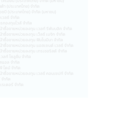
บี เคเฮียน (ประเทศไทย) จำกัด (มหาชน)
ผู้ลงทุนอาจจะขาดทุน หรือได้รับกำไร
นต้า (ประเทศไทย) จำกัด
์เอชบี (ประเทศไทย) จำกัด (มหาชน)
ด้รับชำระเงินลงทุนคืนตามเงื่อนไขใน
เวลธ์ จำกัด
องผู้ประกัน
ารกองทุนไวส์ จำกัด
นของผู้ถือหน่วยลงทุนมีความเสี่ยงต่ำ
้าซื้อขายหน่วยลงทุน เวลท์ รีพับบลิค จำกัด
้าซื้อขายหน่วยลงทุน เว็ลธ์ เมจิก จำกัด
้าซื้อขายหน่วยลงทุน ฟินโนมีนา จำกัด
น้าซื้อขายหน่วยลงทุน แอสเซนด์ เวลธ์ จำกัด
ิษัทนั้น มีเพื่อให้ท่านมั่นใจยามที่
น้าซื้อขายหน่วยลงทุน เทรเชอริสต์ จำกัด
วลท์ โซลูชั่น จำกัด
อสแอล จำกัด
ี ไดม์ จำกัด
 ชื่อ, ที่อยู่, วันเกิด, ข้อมูลอื่นๆ เช่น
น้าซื้อขายหน่วยลงทุน เวลธ์ คอนเซปท์ จำกัด
ตของบริษัทฯ
้ จำกัด
เรเตอร์ จํากัด
รือโทรศัพท์ เพื่อที่บริษัทฯจะได้จัด
้ถูกเปิดเผยต่อบุคคลอื่นๆ ไม่ว่าในเวลา