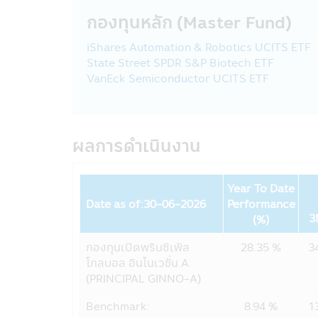
และสถานการณ์ใด กรุณาแจ้งทางบริษัทฯ 
กองทุนหลัก (Master Fund)
การใช้และการเปิดเผย
iShares Automation & Robotics UCITS ETF
บริษัทอาจเปิดเผยข้อมูลส่วนบุคคลของท่า
State Street SPDR S&P Biotech ETF
ตัว
VanEck Semiconductor UCITS ETF
บริษัทฯ อาจจะใช้ข้อมูลส่วนบุคคลหรือข้
กับสมาชิกบริษัทในกลุ่มของ CIMB-Pri
บริษัทฯอาจเปิดเผยข้อมูลส่วนบุคคลขอ
• แนะนำสินค้าและบริการทางการเงิน เ
ผลการดำเนินงาน
• ประเมินและดำเนินการโปรแกรมประยุ
• บริหารจัดการสินค้าและบริการทางกา
• เพื่อช่วยให้บริษัทฯจัดการข้อความพ
Year To Date
• เพื่อจัดการความเสี่ยง เพื่อช่วยตร
Date as of:30-06-2026
Performance
ข้อตกลงของบริษัทฯ
3
Fund
(%)
บริษัทฯ อาจจะเปิดเผยข้องมูลส่วนตัวของ
กองทุนเปิดพรินซิเพิล
28.35 %
3
บริษัทฯอาจเปิดเผยข้อมูลส่วนบุคคลกับผ
โกลบอล อินโนเวชั่น A
• ผู้ให้บริการภายนอกเหล่านี้อาจเป็นผู
(PRINCIPAL GINNO-A)
• ผู้บริการภายนอกบริษัทฯ เช่น ผู้ให้บ
Benchmark:
8.94 %
1
เชี่ยวชาญในด้านต่างๆ, การจัดส่งโฆษณ