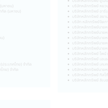
ด
บริษัทหลักทรัพย์ ยูโอ
ระเทศ และไม่ได้ป้องกันความเสี่ยงของอัตราแลกเปลี่ยนทั้งจำนวน 
 (มหาชน)
บริษัทหลักทรัพย์ หยว
่ำกว่าเงินลงทุนเริ่มแรกได้
จำกัด (มหาชน)
บริษัทหลักทรัพย์ อาร
่วยที่ลงทุนจนครบระยะเวลาการประกันที่กำหนดในหนังสือชี้ชวนนี้จะไ
บริษัทหลักทรัพย์ สยาม
ังกล่าวไม่ได้รวมถึงการประกันความสามารถในการชำระหนี้ในอนาคตข
บริษัท หลักทรัพย์จัดก
งชื่อเรียกประเภทของกองทุนรวมที่จัดนโยบายการลงทุนเพื่อให้เงินต้
บริษัทหลักทรัพย์นายหน
ันเงินลงทุนหรือผลตอบแทนจากการลงทุนแต่อย่างใด
บริษัทหลักทรัพย์นายหน
ชน)
บริษัทหลักทรัพย์นายหน
บริษัทหลักทรัพย์นายห
บี-พรินซิเพิล จำกัด เคารพสิทธิของลูกค้า นโยบายความเป็นส่วนตัวของบร
บริษัทหลักทรัพย์นายห
ธิที่จะเปิดเผยหรือไม่เปิดเผยข้อมูลของท่านได้
บริษัทหลักทรัพย์ ไพน์ เ
บริษัทหลักทรัพย์ เอเ
ล (ประเทศไทย) จำกัด
บริษัทหลักทรัพย์ เคเคพ
้บริษัทฯ สามารถให้บริการสินค้าทางการเงินแก่ลูกค้า ซึ่งข้อมูลประกอบด้วย
ทศไทย) จำกัด
บริษัทหลักทรัพย์นายห
ากใบสมัครเปิดบัญชีและข้อมูลของท่านเพื่อใช้บริการทางอินเตอร์เน็
บริษัทหลักทรัพย์ ทิสโก
บริษัทหลักทรัพย์ ลิเบอ
นอีกเมื่อท่านใช้ศูนยบริการและดูแลลูกค้าของบริษัทฯผ่านระบบออนไลน์ห
าะกับท่าน
นเป็นสิ่งที่ลูกค้าต้องรับผิดชอบ โปรดแน่ใจว่ารหัสผ่านของท่านไม่ได