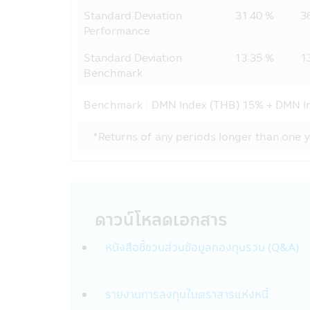
• บุคคลที่ได้รับการแต่งตั้งให้ทำหน้าที
Standard Deviation
31.40 %
3
• ผู้เชี่ยวชาญด้านต่างๆ ที่ได้รับมอบ
Performance
• เมื่อต้องเปิดเผยตามที่กฎหมายกำห
(กลต.)
Standard Deviation
13.35 %
1
• สถาบันการเงินอื่นๆ ที่บริษัทฯได้ร
Benchmark
เงินอื่นๆ ที่เป็นพันธมิตรเพื่อร่วมกั
เงินจากบัญชีของท่านหรือเข้าบัญชีของเ
Benchmark :
DMN Index (THB) 15% + DMN In
เท่านั้น
• การจัดทำข้อมูลสถิติที่รวบรวมไว้กับบ
*Returns of any periods longer than one y
ใช้บริการของบริษัทฯ ข้อมูลนี้จะไม่ระบุ
บุคคลของท่านกับบุคคลภายนอกเพื่อว
กับบุคคลภายนอก
เพื่อวัตถุประสงค์ทางธุรกิจของบริษั
ดาวน์โหลดเอกสาร
บริษัทฯอาจเปิดเผยข้อมูลเกี่ยวกับท่าน
• กรณีจำเป็นต้องดำเนินการดังกล่าว
หนังสือชี้ชวนส่วนข้อมูลกองทุนรวม (Q&A)
ตาม และหน้าที่การกำกับดูแลกิจการ
• หน่วยงานบังคับใช้กฎหมาย หน่วยงานที่
หรือกระบวนการหรือข้อกำหนดทางกฎหมา
รายงานการลงทุนในตราสารแห่งหนี้
บริษัทจัดการหรือบริษัทในกลุ่มของบริษ
ดุลยพินิจว่าการเปิดเผยข้อมูลส่วนบุ