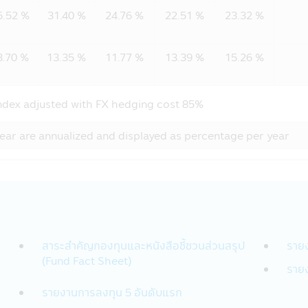
่แทนท่าน
6.52 %
31.40 %
24.76 %
22.51 %
23.32 %
หมายจากบริษัทฯเพื่อช่วยการบริการจัดการเงินลงทุนของท่าน
นด เช่น กรมสรรพากร, ผู้ควบคุมกฎระเบียบ เช่น สำนักงานคณะกรร
3.70 %
13.35 %
11.77 %
13.39 %
15.26 %
่วมเป็นพันธมิตรเพื่อสร้างและเสนอผลิตภัณฑ์หรือบริการ: บริษัทฯอาจ
นสร้างและเสนอผลิตภัณฑ์ เช่น ธนาคาร Synchrony ที่เกี่ยวข้องกับบั
ท่าน สถาบันการเงินเหล่านี้อาจใช้ข้อมูลนี้เฉพาะเพื่อทำการตลาดและน
dex adjusted with FX hedging cost 85%
ุคคลภายนอก รวมถึงธุรกิจอื่นๆ และประชาชนทั่วไปเกี่ยวกับวิธีการ เว
ear are annualized and displayed as percentage per year
ตัวตนของท่านหรือให้ข้อมูลเกี่ยวกับการใช้เว็บไซต์หรือบริการของท่าน 
ัตถุประสงค์ด้านการตลาดโดยปราศจากความยินยอมของท่าน
ทฯหรือตามที่กฎหมายกำหนดหรืออนุญาต:
ให้กับบุคคลอื่นเพื่อวัตถุประสงค์ทางธุรกิจของบริษัทจัดการหรือตา
เพื่อปฏิบัติตามกฎหมาย กระบวนการทางกฎหมาย หรือกฎข้อบังคับ เพ
สาระสำคัญกองทุนและหนังสือชี้ชวนส่วนสรุป
ราย
(Fund Fact Sheet)
มีหน้าที่กำกับดูแล เจ้าหน้าที่ของรัฐ หรือบุคคลภายนอกอื่นๆ ที่มีค
ราย
ยอื่นๆ ภายใต้กฎหมายหรือกฎข้อบังคับ หรือกฎหมายและกฎข้อบังคับ
รายงานการลงทุน 5 อันดับแรก
ัทจัดการ ในกรณีที่บริษัทฯต้องทำเช่นนั้นเพื่อให้สอดคล้องกับกฎหมาย
คคลมีความจำเป็นหรือเหมาะสมเพื่อป้องกันอันตรายทางกายภาพหรือกา