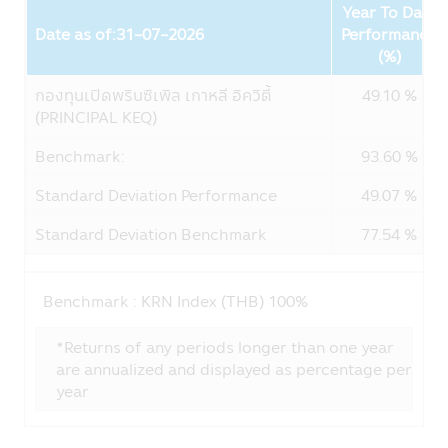
Year To Date
การใช้รหัสผ่าน
Date as of:31-07-2026
Performance
ความรับผิดชอบในการเก็บดูแลรหัสผ่านนั้นเป็น
Fund
(%)
สิ่งที่ลูกค้าต้องรับผิดชอบ โปรดแน่ใจว่ารหัส
ผ่านของท่านไม่ได้ถูกเปิดเผยต่อบุคคลอื่นๆ ไม่
กองทุนเปิดพรินซิเพิล เกาหลี อิควิตี้
49.10 %
ว่าในเวลาและสถานการณ์ใด กรุณาแจ้งทางบริ
(PRINCIPAL KEQ)
ษัทฯ ทันทีที่พบว่ามีการใช้รหัสผ่านโดยที่ไม่ได้รับ
อนุญาตจากท่านหรือมีการละเมิดความปลอดภัย
Benchmark:
93.60 %
ของรหัสผ่าน
Standard Deviation Performance
49.07 %
การใช้และการเปิดเผย
บริษัทอาจเปิดเผยข้อมูลส่วนบุคคลของท่านหรือ
Standard Deviation Benchmark
77.54 %
ข้อมูลอื่นๆ เกี่ยวกับท่านให้กับผู้อื่นในรูปแบบ
ต่างๆ ตามที่ระบุไว้ในส่วนนี้ของนโยบายความ
เป็นส่วนตัว
Benchmark :
KRN Index (THB) 100%
บริษัทฯ อาจจะใช้ข้อมูลส่วนบุคคลหรือข้อมูล
อื่นๆของท่าน ด้วยเหตุผลต่อไปนี้:
*Returns of any periods longer than one year
are annualized and displayed as percentage per
กับสมาชิกบริษัทในกลุ่มของ CIMB-Principal
year
และ Principal Financial Group :
บริษัทฯอาจเปิดเผยข้อมูลส่วนบุคคลของท่านใน
กลุ่มของ CIMB-Principal และ Principal