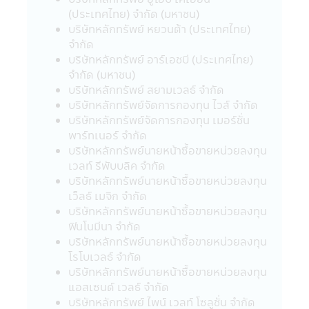
รายละเอียดเพิ่มเติมได้ที่ บริษัทจัดการ หรือผู้
(ประเทศไทย) จำกัด (มหาชน)
ขายหน่วยลงทุน
บริษัทหลักทรัพย์ หยวนต้า (ประเทศไทย)
• กรณีกองทุนรวมที่มีการลงทุนในต่าง
จำกัด
ประเทศ และไม่ได้ป้องกันความเสี่ยงของอัตรา
บริษัทหลักทรัพย์ อาร์เอชบี (ประเทศไทย)
แลกเปลี่ยนทั้งจำนวน ผู้ลงทุนอาจจะขาดทุน
จำกัด (มหาชน)
หรือได้รับกำไรจากอัตราแลกเปลี่ยน หรือได้รับ
บริษัทหลักทรัพย์ สยามเวลธ์ จำกัด
เงินคืนต่ำกว่าเงินลงทุนเริ่มแรกได้
บริษัทหลักทรัพย์จัดการกองทุน ไวส์ จำกัด
• กองทุนรวมมีประกัน ผู้ลงทุนที่ถือหน่วยที่
บริษัทหลักทรัพย์จัดการกองทุน เมอร์ชั่น
ลงทุนจนครบระยะเวลาการประกันที่กำหนดใน
พาร์ทเนอร์ จำกัด
หนังสือชี้ชวนนี้จะได้รับชำระเงินลงทุนคืนตาม
บริษัทหลักทรัพย์นายหน้าซื้อขายหน่วยลงทุน
เงื่อนไขในการรับประกันอย่างไรก็ดี การประกัน
เวลท์ รีพับบลิค จำกัด
ดังกล่าวไม่ได้รวมถึงการประกันความสามารถ
บริษัทหลักทรัพย์นายหน้าซื้อขายหน่วยลงทุน
ในการชำระหนี้ในอนาคตของผู้ประกัน
เว็ลธ์ เมจิก จำกัด
• กองทุนรวมมุ่งรักษาเงินต้น เป็นเพียงชื่อ
บริษัทหลักทรัพย์นายหน้าซื้อขายหน่วยลงทุน
เรียกประเภทของกองทุนรวมที่จัดนโยบายการ
ฟินโนมีนา จำกัด
ลงทุนเพื่อให้เงินต้นของผู้ถือหน่วยลงทุนมีความ
บริษัทหลักทรัพย์นายหน้าซื้อขายหน่วยลงทุน
เสี่ยงต่ำ โดยกองทุนรวมดังกล่าว มิได้รับประกัน
โรโบเวลธ์ จำกัด
เงินลงทุนหรือผลตอบแทนจากการลงทุนแต่
บริษัทหลักทรัพย์นายหน้าซื้อขายหน่วยลงทุน
อย่างใด
แอสเซนด์ เวลธ์ จำกัด
บริษัทหลักทรัพย์ ไพน์ เวลท์ โซลูชั่น จำกัด