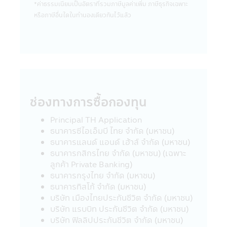
*ค่าธรรมเนียมเป็นอัตราที่รวมภาษีมูลค่าเพิ่ม ภาษีธุรกิจเฉพาะ
ยังมิได้สำรวจถึงการบริการข้อมูล หรือสินค้า
หรือภาษีอื่นใดในทํานองเดียวกันไว้แล้ว
ของบริษัทนั้นๆ ดังนั้นบริษัทจัดการจึงมิสามารถ
รับประกันความถูกต้องครบถ้วนของข้อมูลดัง
กล่าว และ รับผิดชอบต่อความเสียหายต่างๆ ที่
เกิดขึ้น
22. ผู้ลงทุนควรตรวจสอบให้แน่ใจว่าผู้ขาย
หน่วยลงทุนเป็นบุคคลที่ได้รับความเห็นชอบจาก
สำนักงานคณะกรรมการ ก.ล.ต.
ช่องทางการซื้อกองทุน
23. อัตราค่าธรรมเนียมการหักเงินลงทุนราย
เดือนจากบัญชีธนาคารของผู้ถือหน่วยลงทุน
Principal TH Application
สำหรับผู้ลงทุนที่ใช้บริการแผนการลงทุน
ธนาคารซีไอเอ็มบี ไทย จำกัด (มหาชน)
อัตโนมัติ (Regular Saving Plan)
ธนาคารแลนด์ แอนด์ เฮ้าส์ จำกัด (มหาชน)
- ไม่คิดค่าบริการ สำหรับผู้ลงทุนที่มียอด
ธนาคารกสิกรไทย จำกัด (มหาชน) (เฉพาะ
เงินลงทุนหักรายเดือนตั้งแต่ 5,000 บาทขึ้นไป
ลูกค้า Private Banking)
ต่อรายการ
ธนาคารกรุงไทย จำกัด (มหาชน)
- คิดค่าบริการ 10 บาท ต่อรายการ สำหรับ
ธนาคารทิสโก้ จำกัด (มหาชน)
ผู้ลงทุนที่มียอดเงินลงทุนหักรายเดือนต่ำกว่า
บริษัท เมืองไทยประกันชีวิต จำกัด (มหาชน)
5,000 บาท (ปัจจุบันยกเว้นค่าบริการ)
บริษัท แรบบิท ประกันชีวิต จำกัด (มหาชน)
ค่าบริการดังกล่าว มีผลตั้งแต่วันที่ 23
บริษัท ฟิลลิปประกันชีวิต จำกัด (มหาชน)
มีนาคม 2563 เป็นต้นไป จนกว่าจะมีประกาศ