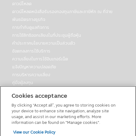
เปิดเผยข้อมูลส่วนบุคคลมีความจำเป็นหรือ
ดาวน์โหลด
เหมาะสมเพื่อป้องกันอันตรายทางกายภาพหรือ
ดาวน์โหลดหนังสือรับรองกองทุนภาษีและภาษีหัก ณ ที่จ่าย
การสูญเสียทางการเงิน หรือเพื่อรายงานถึง
พันธมิตรทางธุรกิจ
กิจกรรมที่ต้องสงสัยว่าผิดกฎหมาย
การกำกับดูแลกิจการ
• เพื่อปกป้องผลประโยชน์ที่สำคัญของบุคคล
• เพื่อปกป้องทรัพย์สิน บริการ และสิทธิ์ตาม
การใช้สิทธิออกเสียงในที่ประชุมผู้ถือหุ้น
กฎหมายของบริษัทจัดการ
คำประกาศนโยบายความเป็นส่วนตัว
• ในส่วนที่เชื่อมโยงกับบริการจัดส่งและบริการ
ข้อตกลงการใช้บริการ
ต่างๆ ที่เกี่ยวข้องสำหรับการซื้อที่ทำโดยใช้การ
ความเสี่ยงในการใช้อินเทอร์เน็ต
บริการ
แจ้งปัญหาความปลอดภัย
• เพื่อช่วยประเมินและจัดการความเสี่ยง
การบริหารความเสี่ยง
ตลอดจนป้องกันการฉ้อโกงต่อบริษัทจัดการ
และการฉ้อโกงที่เกี่ยวข้องกับเว็บไซต์หรือการใช้
คู่มือผู้ลงทุน
บริการของบริษัทจัดการ
ตารางวันหยุดกองต่างประเทศ
Cookies acceptance
• ให้หน่วยงาน/ธนาคาร/สถาบันการเงิน เพื่อ
คู่มือการลงทุนในกองทุนที่มีสิทธิประโยชน์ทางภาษี
รายงานเครดิตและการเรียกเก็บเงิน
By clicking “Accept all”, you agree to storing cookies on
แบบฟอร์มต่างๆ
your device to enhance site navigation, analyze site
นโยบายเกี่ยวกับคุกกี้
ด้วยความยินยอมของท่าน:
usage, and assist in our marketing efforts. More
บริษัทฯจะเปิดเผยข้อมูลส่วนบุคคลของท่านและ
information can be found on "Manage cookies".
ข้อมูลอื่นๆ ด้วยความยินยอมของท่าน ทั้งนี้
View our Cookie Policy
บุคคลที่เกี่ยวข้องที่ให้บริการดังกล่าวและได้รับ