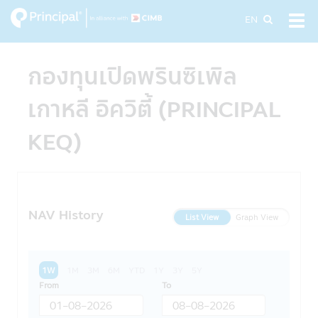
Skip
EN
Tog
to
navi
main
content
กองทุนเปิดพรินซิเพิล
เกาหลี อิควิตี้ (PRINCIPAL
KEQ)
NAV History
List View
Graph View
1W
1M
3M
6M
YTD
1Y
3Y
5Y
From
To