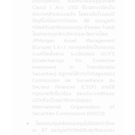
คณะกรรมการ ก.ล.ต. หรือโดยผ่านเครือข่าย
(กองทุนหลัก) ชนิดหน่วยลงทุน(Share
Internet ของสำนักงานคณะกรรมการ ก.ล.ต.
Class) I Acc USD ซึ่งจดทะเบียนใน
http://www.sec.or.th
ประเทศลักเซมเบอร์ก โดยเฉลียในรอบปี
9. กองทุนรวมเป็นนิติบุคคลแยกต่างหากจาก
บัญชีไม่น้อยกว่าร้อยละ 80 ของมูลค่า
บริษัทจัดการ ดังนั้นบริษัทจัดการจึงไม่มีภาระ
ทรัพย์สินสุทธิของกองทุน (Feeder Fund)
ผูกพันในการชดเชยผลขาดทุนของกองทุนรวม
โดยกองทุนหลักบริหารและจัดการโดย
ทั้งนี้ ผลการดำเนินงานของกองทุนรวม ไม่ได้ขึ้น
JPMorgan Asset Management
อยู่กับสถานะทางการเงินหรือผลการดำเนินงาน
(Europe) S.à r.l. กองทุนหลักเป็นกองทุน
ของบริษัทจัดการ
รวมที่จัดตั้งตาม ระเบียบของ UCITS
10. การลงทุนในกองทุนรวมใดๆ ที่มีรายชื่อ
(Undertakings for Collective
ปรากฏในแอปพลิเคชันผ่านโทรศัพท์มือถือนี้อยู่
Investment in Transferable
ภายใต้การควบคุมของกฎหมายไทยรวมถึงกฎ
Securities) อยู่ภายใต้การกํากับดูแลของ
ระเบียบ และข้อบังคับต่างๆ ที่กำหนดไว้ตามพระ
Commission de Surveillance du
ราชบัญญัติหลักทรัพย์ และตลาดหลักทรัพย์
Secteur Financier (CSSF) ภายใต้
พ.ศ. 2535 (ที่แก้ไขเพิ่มเติม)
กฎหมายทีเกี่ยวข้อง ของประเทศลักเซม
11. ข้อมูลในแอปพลิเคชันผ่านโทรศัพท์มือถือ
เบิร์กซึ่งเป็นสมาชิกสามัญของ
นี้เป็นข้อมูลทั่วไป ไม่ใช่คำแนะนำหรือความเห็น
International Organization of
และไม่ถือเป็นการแทนคำแนะนำ หรือมีความมุ่ง
Securities Commissions (IOSCO)
หมายให้ถือเป็นคำเสนอ หรือการเชิญชวนให้
โดยกองทุนหลักจะลงทุนไม่น้อยกว่าร้อย
บุคคลใดทำการซื้อ หรือขายผลิตภัณฑ์ด้านการ
ละ 67 ของมูลค่าทรัพย์สินสุทธิของกอง
ลงทุนประเภทต่าง ๆ ความเสียหายใด ๆ ที่เกิด