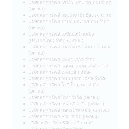
บริษัทหลักทรัพย์ เคจีไอ (ประเทศไทย) จำกัด
เปลี่ยนแปลง
(มหาชน)
24. ผู้ลงทุนโปรดศึกษาเงื่อนไขการลงทุนใน
บริษัทหลักทรัพย์ กรุงไทย เอ็กซ์สปริง จำกัด
กองทุนรวมเพื่อการออม (SSF) / กองทุนรวม
บริษัทหลักทรัพย์ ดาโอ (ประเทศไทย) จำกัด
เพื่อการออมพิเศษ (SSFX) หรือหน่วยลงทุน
(มหาชน)
ชนิดเพื่อการออมพิเศษ (SSFX) ซึ่งเป็นไปตาม
บริษัทหลักทรัพย์ เมย์แบงก์ กิมเอ็ง
กฎกระทรวง ฉบับที่ 357 (พ.ศ 2563) ออกตาม
(ประเทศไทย) จำกัด (มหาชน)
ความในประมวลรัษฎากรว่าด้วยการยกเว้น
บริษัทหลักทรัพย์ เมอร์ชั่น พาร์ทเนอร์ จำกัด
รัษฎากร ลงวันที่ 10 มีนาคม 2563 โดยเป็นไป
(มหาชน)
ตามเกณฑ์กรมรรพากรกำหนด ผู้ลงทุนควร
บริษัทหลักทรัพย์ เอเซีย พลัส จำกัด
ศึกษาข้อมูลในหนังสือชี้ชวน/หนังสือชี้ชวนส่วน
บริษัทหลักทรัพย์ แลนด์ แอนด์ เฮ้าส์ จำกัด
สรุปข้อมูลสำคัญ ให้เข้าใจและควรเก็บหนังสือชี้
บริษัทหลักทรัพย์ โกลเบล็ก จำกัด
ชวนไว้เป็นข้อมูล เพื่อใช้อ้างอิงในอนาคต และ
บริษัทหลักทรัพย์ อินโนเวสท์ เอกซ์ จำกัด
เมื่อมีข้อสงสัยให้สอบถามผู้ติดต่อกับผู้ลงทุนให้
บริษัทหลักทรัพย์ ไอ วี โกลบอล จำกัด
เข้าใจก่อนซื้อหน่วยลงทุน
(มหาชน)
บริษัทหลักทรัพย์ ไอร่า จำกัด (มหาชน)
คำเตือนเฉพาะกองทุน
บริษัทหลักทรัพย์ กรุงศรี จำกัด (มหาชน)
• ผู้ลงทุนไม่สามารถนำหน่วยลงทุนของกองทุน
บริษัทหลักทรัพย์ กสิกรไทย จำกัด (มหาชน)
รวมเพื่อการเลี้ยงชีพและกองทุนรวมหุ้นระยะ
บริษัทหลักทรัพย์ พาย จำกัด (มหาชน)
ยาวไปจำหน่าย จ่าย โอน จำนำ หรือนำไปเป็น
บริษัท หลักทรัพย์ ซีจีเอส อินเตอร์
หลักประกัน
เนชั่นแนล ประเทศไทย จํากัด