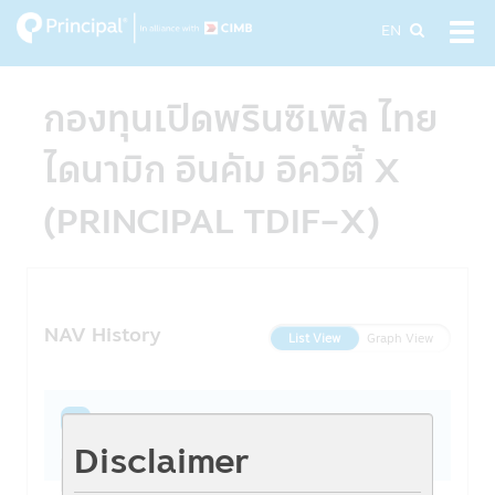
Skip
EN
Tog
to
navi
main
content
กองทุนเปิดพรินซิเพิล ไทย
ไดนามิก อินคัม อิควิตี้ X
(PRINCIPAL TDIF-X)
NAV History
List View
Graph View
1W
1M
3M
6M
YTD
1Y
3Y
5Y
From
To
Disclaimer