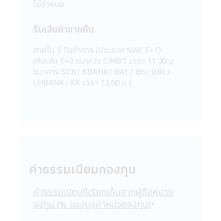
ไม่กำหนด
บริษัทจัดการลงทุนในหลักทรัพย์เพื่อตนเองได้
โดยจะต้องปฏิบัติตามจรรยาบรรณ และ
ประกาศต่างๆ ที่สมาคมบริษัทจัดการลงทุน
รับเงินค่าขายคืน
กำหนด และจะต้องเปิดเผยการลงทุนดังกล่าว
ให้บริษัทจัดการทราบเพื่อที่บริษัทจัดการจะ
ภายใน 5 วันทําการ (ประกาศ NAV T+1)
สามารถกำกับ และดูแลการซื้อขายหลักทรัพย์
(คืนเงิน T+3 ธนาคาร CIMBT เวลา 11.30 น.
ของพนักงานได้
ธนาคาร SCB/ KBANK/ BAY/ ttb/ BBL/
17. บริษัทจัดการ และผู้บริหาร รวมถึง
LHBANK/ KK เวลา 13.00 น.)
พนักงานเจ้าหน้าที่ของบริษัท ขอสงวนสิทธิ์ที่จะ
ไม่รับผิดชอบต่อความเสียหายทุกกรณีที่เกิดขึ้น
กับข้อมูล และ/หรือ ระบบสื่อสารของผู้เข้าเยี่ยม
ชม หรือผู้ลงทุน อันเนื่องมาจากการเข้ามาใช้
แอปพลิเคชันผ่านโทรศัพท์มือถือนี้ และ/หรือ
แอปพลิเคชันผ่านโทรศัพท์มือถือที่ร่วมกิจกรรม
กับบริษัท
ค่าธรรมเนียมกองทุน
18. บริษัทจัดการขอสงวนสิทธิ์ของข้อมูลใดๆ
ในแอปพลิเคชันผ่านโทรศัพท์มือถือนี้ โดยห้ามมิ
ให้ผู้ใดเผยแพร่ อ้างอิง ลอกเลียน ทำซ้ำ หรือ
ค่าธรรมเนียมที่เรียกเก็บจากผู้ถือหน่วย
แก้ไขด้วยวิธีการใดๆ ไม่ว่าทั้งหมด หรือบางส่วน
ลงทุน (% ของมูลค่าหน่วยลงทุน)
*
ของข้อมูลในแอปพลิเคชันผ่านโทรศัพท์มือถือนี้