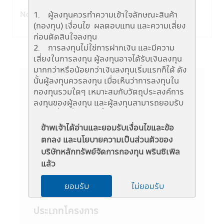
No records found !
1. ผู้ลงทุนควรทำความเข้าใจลักษณะสินค้า
(กองทุน) เงื่อนไข ผลตอบแทน และความเสี่ยง
ก่อนตัดสินใจลงทุน
2. การลงทุนไม่ใช่การฝากเงิน และมีความ
เสี่ยงในการลงทุน ผู้ลงทุนอาจได้รับเงินลงทุน
มากกว่าหรือน้อยกว่าเงินลงทุนเริ่มแรกก็ได้ ดัง
นั้นผู้ลงทุนควรลงทุน เมื่อเห็นว่าการลงทุนใน
กองทุนรวมใดๆ เหมาะสมกับวัตถุประสงค์การ
ข้อมูลกองทุน
ลงทุนของผู้ลงทุน และผู้ลงทุนสามารถยอมรับ
ความเสี่ยงที่อาจเกิดขึ้นจากการลงทุนในกองทุน
ชื่อย่อ
รวมนั้นๆ ได้
ข้าพเจ้าได้อ่านและยอมรับเงื่อนไขและข้อ
3. ผู้สนใจลงทุนควรศึกษาข้อมูลในหนังสือชี้
ตกลง และนโยบายความเป็นส่วนตัวของ
PRINCIPAL TDIF-X
ชวนให้เข้าใจก่อนซื้อหน่วยลงทุน และทำความ
บริษัทหลักทรัพย์จัดการกองทุน พรินซิเพิล
เข้าใจเกี่ยวกับ "นโยบายการลงทุน" "ประเภท
ระดับความเสี่ยง
แล้ว
หลักทรัพย์ที่จะลงทุน" "อัตราส่วนการลงทุน"
"ความเสี่ยงในการลงทุนของกองทุนรวม" และ
6 (เสี่ยงสูง)
ยอมรับ
ไม่ยอมรับ
"คำเตือน/ข้อแนะนำ" และควรเก็บใว้เป็นข้อมูล
เพื่อใช้อ้างอิงในอนาคต หากต้องการทราบ
ประเภทโครงการ
ข้อมูลเพิ่มเติมสามารถขอหนังสือชี้ชวนส่วน
ข้อมูลโครงการ และสอบถามรายละเอียดได้ที่