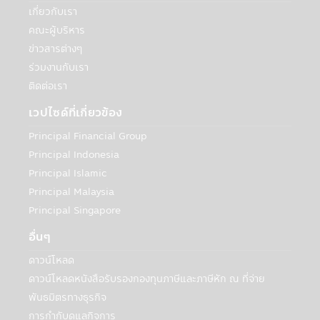
เกี่ยวกับเรา
เกิดขึ้นตลอดจนผู้ลงทุนจะต้องคืนสิทธิประโยชน์
ทางภาษีที่เคยได้รับภายในกำหนดเวลา และ/
คณะผู้บริหาร
หรือ อาจจะต้องชำระเงินเพิ่ม และเบี้ยปรับตาม
ข่าวสารต่างๆ
ประมวลรัษฎากร อนึ่ง ผู้ลงทุนจะต้องเก็บ
ร่วมงานกับเรา
เอกสารการลงทุนในกองทุนรวมถึงหลักฐาน
ติดต่อเรา
เพื่อพิสูจน์ว่าท่านได้ปฏิบัติตามเงื่อนไขของการ
ลงทุนที่กำหนดดังกล่าวอย่างครบถ้วน ทั้งนี้เพื่อ
เวปไซด์ที่เกี่ยวข้อง
ประโยชน์ในการยืนยันสิทธิประโยชน์ในทางภาษี
Principal Financial Group
ของท่านหากถูกเรียกถามในอนาคต อนึ่ง ผู้
ลงทุนควรขอรับ และศึกษาข้อมูลในหนังสือชี้
Principal Indonesia
ชวน และคู่มือการลงทุนให้เข้าใจ หรือสอบถาม
Principal Islamic
รายละเอียดเพิ่มเติมได้ที่ บริษัทจัดการ หรือผู้
Principal Malaysia
ขายหน่วยลงทุน
Principal Singapore
• กรณีกองทุนรวมที่มีการลงทุนในต่าง
ประเทศ และไม่ได้ป้องกันความเสี่ยงของอัตรา
อื่นๆ
แลกเปลี่ยนทั้งจำนวน ผู้ลงทุนอาจจะขาดทุน
ดาวน์โหลด
หรือได้รับกำไรจากอัตราแลกเปลี่ยน หรือได้รับ
ดาวน์โหลดหนังสือรับรองกองทุนภาษีและภาษีหัก ณ ที่จ่าย
เงินคืนต่ำกว่าเงินลงทุนเริ่มแรกได้
• กองทุนรวมมีประกัน ผู้ลงทุนที่ถือหน่วยที่
พันธมิตรทางธุรกิจ
ลงทุนจนครบระยะเวลาการประกันที่กำหนดใน
การกำกับดูแลกิจการ