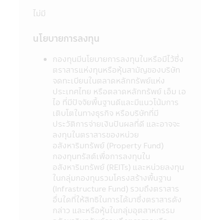
ค่าขายคืนหน่วยลงทุนล่าช้ากว่าระยะเวลาที่
ไม่มี
กำหนดไว้ในหนังสือชี้ชวน
7. ในกรณีที่กองทุนรวมไม่สามารถดำรง
นโยบายการลงทุน
สินทรัพย์สภาพคล่องได้ตามที่สำนักงานคณะ
กรรมการ ก.ล.ต. กำหนด ผู้ลงทุนอาจไม่สามารถ
กองทุนมีนโยบายการลงทุนในหรือมีไว้ซึ่ง
ขายคืนหน่วยลงทุนได้ตามที่มีคำสั่งไว้
ตราสารแห่งทุนหรือหุ้นสามัญของบริษัท
8. ผู้ลงทุนสามารถตรวจดูข้อมูลที่อาจมีผลต่อ
จดทะเบียนในตลาดหลักทรัพย์แห่ง
การตัดสินใจลงทุน เช่น การทำธุรกรรมกับ
ประเทศไทย หรือตลาดหลักทรัพย์ เอ็ม เอ
บุคคลที่เกี่ยวข้อง (Connected Person) และ
ไอ ที่มีปัจจัยพื้นฐานดีและมีแนวโน้มการ
การลงทุนตามอัตราส่วนที่กำหนดใน
เติบโตในทางธุรกิจ หรือบริษัทที่มี
วัตถุประสงค์การลงทุน เป็นต้น ได้ที่สำนักงาน
ประวัติการจ่ายเงินปันผลที่ดี และอาจจะ
คณะกรรมการ ก.ล.ต. หรือโดยผ่านเครือข่าย
ลงทุนในตราสารของหน่วย
Internet ของสำนักงานคณะกรรมการ ก.ล.ต.
อสังหาริมทรัพย์ (Property Fund)
http://www.sec.or.th
กองทุนทรัสต์เพื่อการลงทุนใน
9. กองทุนรวมเป็นนิติบุคคลแยกต่างหากจาก
อสังหาริมทรัพย์ (REITs) และหน่วยลงทุน
บริษัทจัดการ ดังนั้นบริษัทจัดการจึงไม่มีภาระ
ในกลุ่มกองทุนรวมโครงสร้างพื้นฐาน
ผูกพันในการชดเชยผลขาดทุนของกองทุนรวม
(Infrastructure Fund) รวมถึงตราสาร
ทั้งนี้ ผลการดำเนินงานของกองทุนรวม ไม่ได้ขึ้น
อื่นใดที่ให้สิทธิในการได้มาซึ่งตราสารดัง
อยู่กับสถานะทางการเงินหรือผลการดำเนินงาน
กล่าว และหรือหุ้นในกลุ่มอุตสาหกรรม
ของบริษัทจัดการ