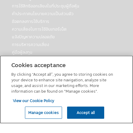
หนังสือชี้ชวนนี้จะได้รับชำระเงินลงทุนคืนตาม
การใช้สิทธิออกเสียงในที่ประชุมผู้ถือหุ้น
เงื่อนไขในการรับประกันอย่างไรก็ดี การประกัน
คำประกาศนโยบายความเป็นส่วนตัว
ดังกล่าวไม่ได้รวมถึงการประกันความสามารถ
ข้อตกลงการใช้บริการ
ในการชำระหนี้ในอนาคตของผู้ประกัน
• กองทุนรวมมุ่งรักษาเงินต้น เป็นเพียงชื่อ
ความเสี่ยงในการใช้อินเทอร์เน็ต
เรียกประเภทของกองทุนรวมที่จัดนโยบายการ
แจ้งปัญหาความปลอดภัย
ลงทุนเพื่อให้เงินต้นของผู้ถือหน่วยลงทุนมีความ
การบริหารความเสี่ยง
เสี่ยงต่ำ โดยกองทุนรวมดังกล่าว มิได้รับประกัน
คู่มือผู้ลงทุน
เงินลงทุนหรือผลตอบแทนจากการลงทุนแต่
ตารางวันหยุดกองต่างประเทศ
อย่างใด
Cookies acceptance
คู่มือการลงทุนในกองทุนที่มีสิทธิประโยชน์ทางภาษี
By clicking “Accept all”, you agree to storing cookies on
แบบฟอร์มต่างๆ
นโยบายความเป็นส่วนตัว
your device to enhance site navigation, analyze site
นโยบายเกี่ยวกับคุกกี้
บริษัทหลักทรัพย์จัดการกองทุน ซีไอเอ็มบี-พริน
usage, and assist in our marketing efforts. More
ซิเพิล จำกัด เคารพสิทธิของลูกค้า นโยบายความ
information can be found on "Manage cookies".
เป็นส่วนตัวของบริษัทนั้น มีเพื่อให้ท่านมั่นใจยาม
View our Cookie Policy
ที่ท่านให้ข้อมูลกับบริษัทฯ โดยลูกค้ามีสิทธิที่จะ
© 2026 Principal Asset Management Co.,Ltd
เปิดเผยหรือไม่เปิดเผยข้อมูลของท่านได้
Manage cookies
Accept all
รูปแบบข้อมูล
ข้อมูลที่ทางบริษัทฯ เก็บนั้นจัดทำเพื่อให้บริษัทฯ