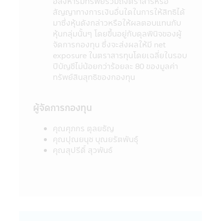
อสังหาริมทรัพย์รวมถึงตราสารหรือ
10. การลงทุนในกองทุนรวมใดๆ ที่มีรายชื่อ
สัญญาทางการเงินอื่นใดในการให้สิทธิได้
ปรากฏในแอปพลิเคชันผ่านโทรศัพท์มือถือนี้อยู่
มาซึ่งหุ้นดังกล่าวหรือให้ผลตอบแทนกับ
ภายใต้การควบคุมของกฎหมายไทยรวมถึงกฎ
หุ้นกลุ่มนั้นๆ โดยขึ้นอยู่กับดุลพินิจของผู้
ระเบียบ และข้อบังคับต่างๆ ที่กำหนดไว้ตามพระ
จัดการกองทุน ซึ่งจะส่งผลให้มี net
ราชบัญญัติหลักทรัพย์ และตลาดหลักทรัพย์
exposure ในตราสารทุนโดยเฉลี่ยในรอบ
พ.ศ. 2535 (ที่แก้ไขเพิ่มเติม)
ปีบัญชีไม่น้อยกว่าร้อยละ 80 ของมูลค่า
11. ข้อมูลในแอปพลิเคชันผ่านโทรศัพท์มือถือ
ทรัพย์สินสุทธิของกองทุน
นี้เป็นข้อมูลทั่วไป ไม่ใช่คำแนะนำหรือความเห็น
และไม่ถือเป็นการแทนคำแนะนำ หรือมีความมุ่ง
หมายให้ถือเป็นคำเสนอ หรือการเชิญชวนให้
ผู้จัดการกองทุน
บุคคลใดทำการซื้อ หรือขายผลิตภัณฑ์ด้านการ
ลงทุนประเภทต่าง ๆ ความเสียหายใด ๆ ที่เกิด
คุณศุภกร ตุลยธัญ
ขึ้นแก่ผู้ที่ใช้ข้อมูลหรือตัดสินใจจากเนื้อหาในเว็ป
คุณปุณยนุช บุณยรัตพันธุ์
ไซด์นี้ไม่อาจเรียกร้องได้
คุณสุปรีดิ์ สุวพันธ์
12. การที่สำนักงานคณะกรรมการ ก.ล.ต. ได้
อนุมัติให้จัดตั้งและจัดการโครงการของกองทุน
รวมที่ปรากฏอยู่ในแอปพลิเคชันผ่านโทรศัพท์
มือถือนี้ มิได้เป็นการแสดงว่าคณะกรรมการ
ก.ล.ต. และสำนักงานคณะกรรมการ ก.ล.ต. ได้
รับรองถึงความถูกต้องของข้อมูลในหนังสือชี้
ชวน และมิได้ประกันราคาหน่วยลงทุนที่เสนอ