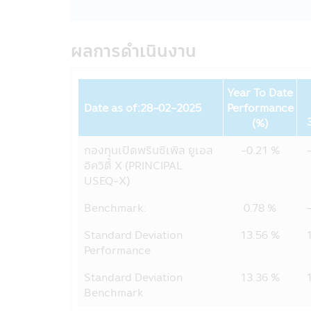
- ไม่คิดค่าบริการ สำหรับผู้ลงทุนที่
- คิดค่าบริการ 10 บาท ต่อรายการ สำห
ค่าบริการดังกล่าว มีผลตั้งแต่วันที
ผลการดำเนินงาน
24. ผู้ลงทุนโปรดศึกษาเงื่อนไขการลง
ออมพิเศษ (SSFX) ซึ่งเป็นไปตามกฎกระ
มีนาคม 2563 โดยเป็นไปตามเกณฑ์กรมรร
Year To Date
ควรเก็บหนังสือชี้ชวนไว้เป็นข้อมูล เพื่
Date as of:28-02-2025
Performance
Fund
(%)
คำเตือนเฉพาะกองทุน
กองทุนเปิดพรินซิเพิล ยูเอส
-0.21 %
• ผู้ลงทุนไม่สามารถนำหน่วยลงทุนของ
อิควิตี้ X (PRINCIPAL
ประกัน
USEQ-X)
• สำหรับการลงทุนในกองทุนรวมเพื่อกา
ลงทุน และเงื่อนไขที่กำหนดโดยกรมสรรพาก
Benchmark:
0.78 %
ลงทุนจะไม่ได้รับสิทธิประโยชน์ทางภาษี 
สิทธิประโยชน์ทางภาษีที่เคยได้รับภาย
Standard Deviation
13.56 %
เอกสารการลงทุนในกองทุนรวมถึงหลักฐาน 
Performance
ในการยืนยันสิทธิประโยชน์ในทางภาษีขอ
ให้เข้าใจ หรือสอบถามรายละเอียดเพิ่มเต
Standard Deviation
13.36 %
• กรณีกองทุนรวมที่มีการลงทุนในต่างป
Benchmark
จากอัตราแลกเปลี่ยน หรือได้รับเงินคืนต