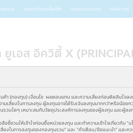
ain
งทุนรวม
กองทุนสำรองเลี้ยงชีพ
กองทุนส่วนบุคคล
คลังความรู้
vigation
ล ยูเอส อิควิตี้ X (PRINCI
นค้า (กองทุน) เงื่อนไข ผลตอบแทน และความเสี่ยงก่อนตัดสินใจลง
เสี่ยงในการลงทุน ผู้ลงทุนอาจได้รับเงินลงทุนมากกว่าหรือน้อยกว่าเง
ทุนรวมใดๆ เหมาะสมกับวัตถุประสงค์การลงทุนของผู้ลงทุน และผู้ลงท
5Y
From
To
ือชี้ชวนให้เข้าใจก่อนซื้อหน่วยลงทุน และทำความเข้าใจเกี่ยวกับ "
สี่ยงในการลงทุนของกองทุนรวม" และ "คำเตือน/ข้อแนะนำ" และควรเก็