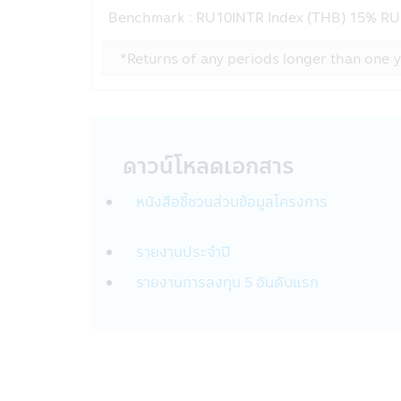
• กองทุนรวมมีประกัน ผู้ลงทุนที่ถือหน
Benchmark :
RU10INTR Index (THB) 15% RU1
การรับประกันอย่างไรก็ดี การประกันด
• กองทุนรวมมุ่งรักษาเงินต้น เป็นเพีย
*Returns of any periods longer than one y
โดยกองทุนรวมดังกล่าว มิได้รับประก
นโยบายความเป็นส่วนตัว
บริษัทหลักทรัพย์จัดการกองทุน ซีไอเอ็ม
ท่านให้ข้อมูลกับบริษัทฯ โดยลูกค้ามีสิท
ดาวน์โหลดเอกสาร
รูปแบบข้อมูล
หนังสือชี้ชวนส่วนข้อมูลโครงการ
ข้อมูลที่ทางบริษัทฯ เก็บนั้นจัดทำเพื่อให
อาชีพ, รายได้ประจำปีของท่าน ซึ่งได้จ
รายงานประจำปี
บริษัทฯอาจจะเก็บข้อมูลเพิ่มเติมจากท่า
รายงานการลงทุน 5 อันดับแรก
เตรียมสินค้าและบริการที่ดียิ่งขึ้นทีเหม
การใช้รหัสผ่าน
ความรับผิดชอบในการเก็บดูแลรหัสผ่านนั้
และสถานการณ์ใด กรุณาแจ้งทางบริษัทฯ 