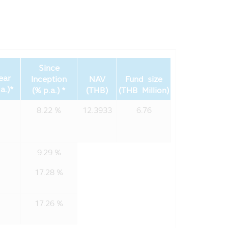
บันยกเว้นค่าบริการ)
 (SSFX) หรือหน่วยลงทุนชนิดเพื่อการ
ยการยกเว้นรัษฎากร ลงวันที่ 10
นส่วนสรุปข้อมูลสำคัญ ให้เข้าใจและ
Since
ให้เข้าใจก่อนซื้อหน่วยลงทุน
ear
Inception
NAV
Fund size
a.)*
(% p.a.) *
(THB)
(THB Million)
8.22 %
12.3933
6.76
่าย โอน จำนำ หรือนำไปเป็นหลัก
นรวม) จะต้องปฏิบัติตามเงื่อนไขการ
บริษัทจัดการได้จัดให้) มิฉะนั้นผู้
9.29 %
ไรที่เกิดขึ้นตลอดจนผู้ลงทุนจะต้องคืน
มวลรัษฎากร อนึ่ง ผู้ลงทุนจะต้องเก็บ
17.28 %
ล่าวอย่างครบถ้วน ทั้งนี้เพื่อประโยชน์
ูลในหนังสือชี้ชวน และคู่มือการลงทุน
17.26 %
ผู้ลงทุนอาจจะขาดทุน หรือได้รับกำไร