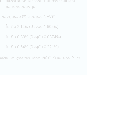
น
อัตราเดียวกับค่าธรรมเนียมการขายและรับ
พท์มือถือนี้ได้เผยแพร่ออกไป ไม่ว่า
ซื้อคืนหน่วยลงทุน
ายต่อทรัพย์สินหรือชื่อเสียงของบริษัท
จากกองทุนรวม (% ต่อปีของ NAV)
*
อนี้ด้วยวิธีการใดๆ โดยเจตนา หรือโดย
การ หรือบุคคลอื่น เป็นการกระทำที่ผิด
ไม่เกิน 2.14% (ปัจจุบัน 1.605%)
ึ่งผู้กระทำดังกล่าวนอกจากจะต้องรับ
ไม่เกิน 0.33% (ปัจจุบัน 0.0374%)
การได้จัดรวบรวมขึ้นเพื่อความสะดวกใน
ไม่เกิน 0.54% (ปัจจุบัน 0.321%)
หรือการเสนอขายสินค้าต่างๆ ที่มีอยู่ใน
ม่สามารถให้บริการ หรือเสนอขายสินค้า
ค่าเพิ่ม ภาษีธุรกิจเฉพาะ หรือภาษีอื่นใดในทํานองเดียวกันไว้แล้ว
อบข้อมูล โดยละเอียดก่อนตัดสินใจรับ
นอขายสินค้าต่างๆ รวมทั้งไม่รับรองความ
งเว็บไซต์อื่นๆ ที่มีลิงก์อยู่ใน
อง พ.ร.บ. หลักทรัพย์และ
นั้นบริษัทจัดการจึงมิสามารถรับประกัน
กรรมการ ก.ล.ต.
ช้บริการแผนการลงทุนอัตโนมัติ