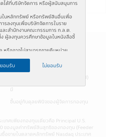
้ที่บริษัทจัดการ หรือผู้สนับสนุนการ
ในหลักทรัพย์ หรือทรัพย์สินอื่นเพื่อ
การลงทุนเพื่อบริษัทจัดการในราย
แห่ง และสำนักงานคณะกรรมการ ก.ล.ต.
ู้ลงทุนควรศึกษาข้อมูลในหนังสือชี้
หนด หรืออาจไม่สามารถขายคืนหน่วย
อชี้ชวน
ด ผู้ลงทุนอาจไม่สามารถขายคืนหน่วย
6 (เสี่ยงสูง)
ยอมรับ
ไม่ยอมรับ
กองทุนรวมตราสารทุน (Feeder Fund)
ง (Connected Person) และการลงทุน
เครือข่าย Internet ของสำนักงานคณะ
มี
เชยผลขาดทุนของกองทุนรวม ทั้งนี้ ผล
ขึ้นอยู่กับดุลยพินิจของผู้จัดการกองทุน
วบคุมของกฎหมายไทยรวมถึงกฎ ระเบียบ
ติม)
ะเทศเพียงกองทุนเดียวคือ Principal U.S.
ป็นการแทนคำแนะนำ หรือมีความมุ่งหมาย
0 ของมูลค่าทรัพย์สินสุทธิของกองทุน (Feeder
ยหายใด ๆ ที่เกิดขึ้นแก่ผู้ที่ใช้
ยนซื้อขายในตลาดหลักทรัพย์ Nasdaq ประเทศ