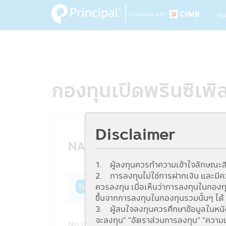
M
Skip
กอ
to
na
main
content
กองทุนเปิดพรินซิเพิ
Disclaimer
NAV History
1. ผู้ลงทุนควรทำความเข้าใจลักษณะสิ
2. การลงทุนไม่ใช่การฝากเงิน และมีความ
ควรลงทุน เมื่อเห็นว่าการลงทุนในกอง
1W
1M
3M
6M
YTD
1Y
3Y
ขึ้นจากการลงทุนในกองทุนรวมนั้นๆ ได้
3. ผู้สนใจลงทุนควรศึกษาข้อมูลในหนังส
จะลงทุน" "อัตราส่วนการลงทุน" "ความเ
No records found !