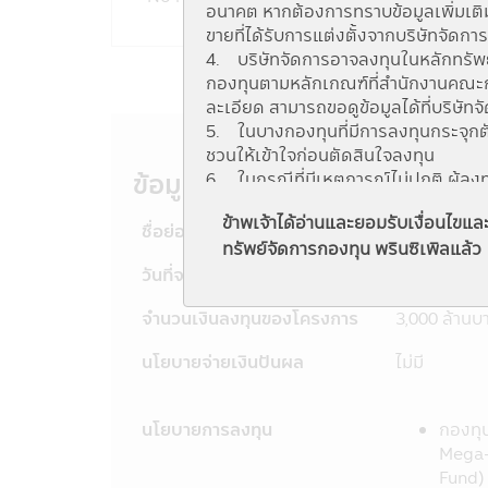
อนาคต หากต้องการทราบข้อมูลเพิ่มเติม
ขายที่ได้รับการแต่งตั้งจากบริษัทจัดกา
4. บริษัทจัดการอาจลงทุนในหลักทรัพย์ ห
กองทุนตามหลักเกณฑ์ที่สำนักงานคณะกรร
ละเอียด สามารถขอดูข้อมูลได้ที่บริษัท
5. ในบางกองทุนที่มีการลงทุนกระจุกต
ชวนให้เข้าใจก่อนตัดสินใจลงทุน
ข้อมูลกองทุน
6. ในกรณีที่มีเหตุการณ์ไม่ปกติ ผู้ล
ลงทุนได้ตามที่มีคำสั่งไว้ หรืออาจได้รั
ข้าพเจ้าได้อ่านและยอมรับเงื่อนไข
7. ในกรณีที่กองทุนรวมไม่สามารถดำร
ชื่อย่อ
PRINCIPAL
ทรัพย์จัดการกองทุน พรินซิเพิลแล้ว
ลงทุนได้ตามที่มีคำสั่งไว้
วันที่จดทะเบียนกองทุน
17 กันยายน
8. ผู้ลงทุนสามารถตรวจดูข้อมูลที่อาจ
ตามอัตราส่วนที่กำหนดในวัตถุประสงค์
จำนวนเงินลงทุนของโครงการ
3,000 ล้านบ
กรรมการ ก.ล.ต.
http://www.sec.or.
9. กองทุนรวมเป็นนิติบุคคลแยกต่างหา
นโยบายจ่ายเงินปันผล
ไม่มี
การดำเนินงานของกองทุนรวม ไม่ได้ขึ้
10. การลงทุนในกองทุนรวมใดๆ ที่มีร
และข้อบังคับต่างๆ ที่กำหนดไว้ตามพระร
นโยบายการลงทุน
กองทุ
11. ข้อมูลในแอปพลิเคชันผ่านโทรศัพท์
Mega-C
ให้ถือเป็นคำเสนอ หรือการเชิญชวนให้บุ
Fund)