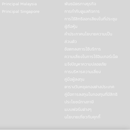
มการหลักทรัพย์และตลาดหลักทรัพย์
Principal Malaysia
พันธมิตรทางธุรกิจ
Principal Singapore
การกำกับดูแลกิจการ
เปิดเผยข้อมูลส่วนบุคคลกับสถาบันการ
การใช้สิทธิออกเสียงในที่ประชุม
ญชีธนาคารของท่านในกรณีที่ต้องการโอน
ผู้ถือหุ้น
ำเสนอผลิตภัณฑ์ที่เกี่ยวข้องกับบริษัท
คำประกาศนโยบายความเป็น
ลา และเหตุผลที่ผู้ใช้ไปที่เว็บไซต์และ
ส่วนตัว
ทั้งนี้บริษัทฯจะไม่เปิดเผยข้อมูลส่วน
ข้อตกลงการใช้บริการ
ความเสี่ยงในการใช้อินเทอร์เน็ต
แจ้งปัญหาความปลอดภัย
การบริหารความเสี่ยง
มที่กฎหมายกำหนดหรืออนุญาต ซึ่งรวมถึง:
คู่มือผู้ลงทุน
ื่อสนับสนุนการตรวจสอบ การปฏิบัติ
ตารางวันหยุดกองต่างประเทศ
คู่มือการลงทุนในกองทุนที่มีสิทธิ
วามเกี่ยวข้องกับหมายเรียก คำสั่งศาล
ประโยชน์ทางภาษี
ของเขตอำนาจศาลอื่นที่ใช้บังคับกับ
แบบฟอร์มต่างๆ
ดังกล่าว หรือในกรณีที่บริษัทฯเชื่อโดย
รสูญเสียทางการเงิน หรือเพื่อรายงาน
นโยบายเกี่ยวกับคุกกี้