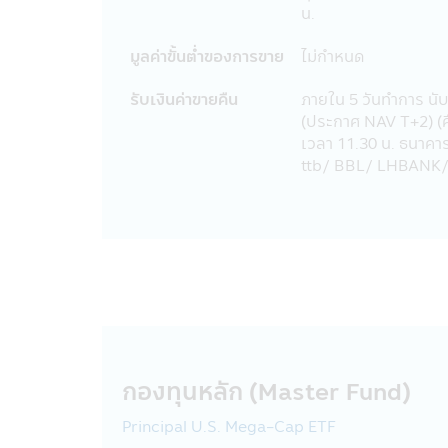
น.
แอปพลิเคชันผ่านโทรศัพท์มือถือนี้ และ
เป็นการเฉพาะเจาะจง หรือเป็นการทั่วไป
มูลค่าขั้นตํ่าของการขาย
ไม่กำหนด
จัดการ หรือ บุคคลอื่น
19. การแก้ไขเปลี่ยนแปลง รายงาน ข้อค
รับเงินค่าขายคืน
ภายใน 5 วันทําการ น
มิได้รับอนุญาตจากบริษัทจัดการก่อน แล
(ประกาศ NAV T+2) (
กฎหมายและความผิดที่เป็นไปตามพระราช
เวลา 11.30 น. ธนาค
ผิดชอบต่อความเสียหายในทางแพ่งแล้
ttb/ BBL/ LHBANK/ 
20. เว็บไซต์ต่างๆ ทั้งในประเทศและต่า
การเข้าไปชมเว็บไซต์เท่านั้น ดังนั้นการ
เว็บไซต์ดังกล่าวต่อผู้ที่สนใจเข้าชมเ
ต่างๆ ในประเทศไทยได้ ผู้เข้าชม หรือ
บริการซื้อสินค้า หรือดำเนินการใดๆ บร
ถูกต้องของข้อมูล หรือการเสนอให้บริการ
21. ในกรณีที่ผู้เข้าเยี่ยมชมแอปพลิเคชั
แอปพลิเคชันผ่านโทรศัพท์มือถือนี้ บริษ
ตลาดหลักทรัพย์ พ.ศ. 2535 และบริษัทอา
ความถูกต้องครบถ้วนของข้อมูลดังกล่าว
กองทุนหลัก (Master Fund)
22. ผู้ลงทุนควรตรวจสอบให้แน่ใจว่า
23. อัตราค่าธรรมเนียมการหักเงินลงทุ
Principal U.S. Mega-Cap ETF
(Regular Saving Plan)