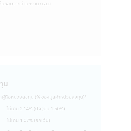
มเห็นชอบจากสำนักงาน ก.ล.ต.
ในแอปพลิเคชันผ่านโทรศัพท์มือถือนี้
้อมูลในหนังสือชี้ชวน และมิได้ประกัน
งานตามมาตรฐานที่สมาคมบริษัทจัดการ
มูลให้ผู้ถือหน่วยลงทุน และผู้สนใจ
ูกต้อง และความเป็นปัจจุบันของข้อมูล
มือถือนี้ได้โดยไม่จำเป็นต้องแจ้งให้
ติตามจรรยาบรรณ และประกาศต่างๆ ที่
ัดการจะสามารถกำกับ และดูแลการซื้อ
ทุน
สียหายทุกกรณีที่เกิดขึ้นกับข้อมูล และ/
ากผู้ถือหน่วยลงทุน (% ของมูลค่าหน่วยลงทุน)
*
ือนี้ และ/หรือ แอปพลิเคชันผ่านโทรศัพท์
ไม่เกิน 2.14% (ปัจจุบัน 1.50%)
่ อ้างอิง ลอกเลียน ทำซ้ำ หรือแก้ไข
อนุญาตเป็นลายลักษณ์อักษรจากบริษัท
ไม่เกิน 1.07% (ยกเว้น)
ดชอบต่อความเสียหายทุกกรณี อันเกิดขึ้น
อความ ข้อมูล เอกสาร หรือสื่อใดๆ ใน