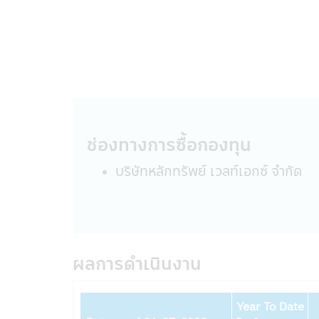
• กรณีกองทุนรวมที่มีการลงทุนในต่างป
จากอัตราแลกเปลี่ยน หรือได้รับเงินคืนต
• กองทุนรวมมีประกัน ผู้ลงทุนที่ถือหน
การรับประกันอย่างไรก็ดี การประกันด
• กองทุนรวมมุ่งรักษาเงินต้น เป็นเพีย
โดยกองทุนรวมดังกล่าว มิได้รับประก
นโยบายความเป็นส่วนตัว
บริษัทหลักทรัพย์จัดการกองทุน ซีไอเอ็ม
ช่องทางการซื้อกองทุน
ท่านให้ข้อมูลกับบริษัทฯ โดยลูกค้ามีสิท
บริษัทหลักทรัพย์ เวลท์เอกซ์ จํากัด
รูปแบบข้อมูล
ข้อมูลที่ทางบริษัทฯ เก็บนั้นจัดทำเพื่อให
อาชีพ, รายได้ประจำปีของท่าน ซึ่งได้จ
บริษัทฯอาจจะเก็บข้อมูลเพิ่มเติมจากท่า
เตรียมสินค้าและบริการที่ดียิ่งขึ้นทีเหม
ผลการดำเนินงาน
การใช้รหัสผ่าน
ความรับผิดชอบในการเก็บดูแลรหัสผ่านนั้
Year To Date