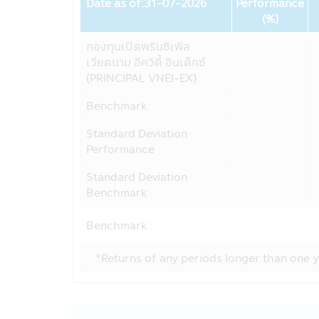
และสถานการณ์ใด กรุณาแจ้งทางบริษัทฯ 
Date as of:31-07-2026
Performance
Fund
(%)
การใช้และการเปิดเผย
กองทุนเปิดพรินซิเพิล
บริษัทอาจเปิดเผยข้อมูลส่วนบุคคลของท่า
เวียดนาม อิควิตี้ อินเด็กซ์
ตัว
(PRINCIPAL VNEI-EX)
บริษัทฯ อาจจะใช้ข้อมูลส่วนบุคคลหรือข้
กับสมาชิกบริษัทในกลุ่มของ CIMB-Pri
Benchmark:
บริษัทฯอาจเปิดเผยข้อมูลส่วนบุคคลขอ
Standard Deviation
• แนะนำสินค้าและบริการทางการเงิน เ
Performance
• ประเมินและดำเนินการโปรแกรมประยุ
• บริหารจัดการสินค้าและบริการทางกา
Standard Deviation
• เพื่อช่วยให้บริษัทฯจัดการข้อความพ
Benchmark
• เพื่อจัดการความเสี่ยง เพื่อช่วยตร
ข้อตกลงของบริษัทฯ
Benchmark :
บริษัทฯ อาจจะเปิดเผยข้องมูลส่วนตัวของ
*Returns of any periods longer than one y
บริษัทฯอาจเปิดเผยข้อมูลส่วนบุคคลกับผ
• ผู้ให้บริการภายนอกเหล่านี้อาจเป็นผู
• ผู้บริการภายนอกบริษัทฯ เช่น ผู้ให้บ
เชี่ยวชาญในด้านต่างๆ, การจัดส่งโฆษณ