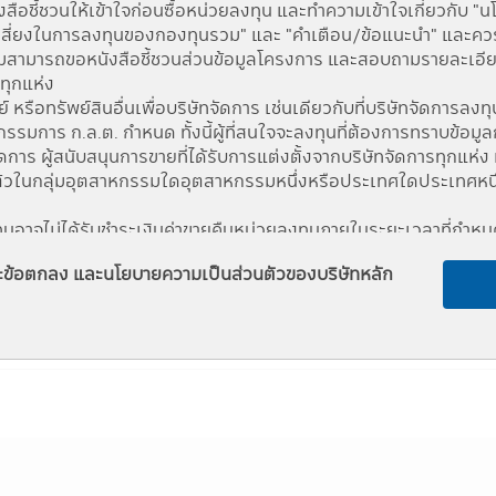
ือชี้ชวนให้เข้าใจก่อนซื้อหน่วยลงทุน และทำความเข้าใจเกี่ยวกับ "
สี่ยงในการลงทุนของกองทุนรวม" และ "คำเตือน/ข้อแนะนำ" และควรเก็
สามารถขอหนังสือชี้ชวนส่วนข้อมูลโครงการ และสอบถามรายละเอียดได
Fund change
Fund Chang
รทุกแห่ง
รือทรัพย์สินอื่นเพื่อบริษัทจัดการ เช่นเดียวกับที่บริษัทจัดการลงทุน
0.0025
0.03 %
มการ ก.ล.ต. กำหนด ทั้งนี้ผู้ที่สนใจจะลงทุนที่ต้องการทราบข้อมูล
-0.0666
-0.70 %
จัดการ ผู้สนับสนุนการขายที่ได้รับการแต่งตั้งจากบริษัทจัดการทุก
ัวในกลุ่มอุตสาหกรรมใดอุตสาหกรรมหนึ่งหรือประเทศใดประเทศหนึ่ง ผ
-0.0880
-0.92 %
งทุนอาจไม่ได้รับชำระเงินค่าขายคืนหน่วยลงทุนภายในระยะเวลาที่กำ
0.0571
0.60 %
บชำระเงินค่าขายคืนหน่วยลงทุนล่าช้ากว่าระยะเวลาที่กำหนดไว้ในหนังสื
และข้อตกลง และนโยบายความเป็นส่วนตัวของบริษัทหลัก
งสินทรัพย์สภาพคล่องได้ตามที่สำนักงานคณะกรรมการ ก.ล.ต. กำหน
0.1957
2.10 %
มีผลต่อการตัดสินใจลงทุน เช่น การทำธุรกรรมกับบุคคลที่เกี่ยวข้อ
การลงทุน เป็นต้น ได้ที่สำนักงานคณะกรรมการ ก.ล.ต. หรือโดยผ่าน
th
กจากบริษัทจัดการ ดังนั้นบริษัทจัดการจึงไม่มีภาระผูกพันในการชด
นอยู่กับสถานะทางการเงินหรือผลการดำเนินงานของบริษัทจัดการ
ายชื่อปรากฏในแอปพลิเคชันผ่านโทรศัพท์มือถือนี้อยู่ภายใต้การค
าชบัญญัติหลักทรัพย์ และตลาดหลักทรัพย์ พ.ศ. 2535 (ที่แก้ไขเพิ่มเ