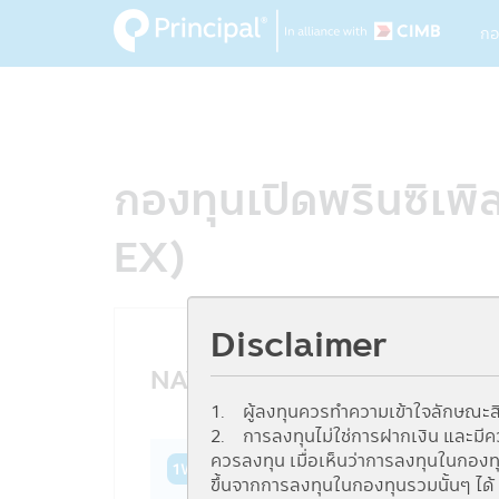
M
Skip
กอ
to
na
main
content
กองทุนเปิดพรินซิเพิล
EX)
Disclaimer
NAV History
1. ผู้ลงทุนควรทำความเข้าใจลักษณะสิ
2. การลงทุนไม่ใช่การฝากเงิน และมีความ
ควรลงทุน เมื่อเห็นว่าการลงทุนในกอง
1W
1M
3M
6M
YTD
1Y
3Y
ขึ้นจากการลงทุนในกองทุนรวมนั้นๆ ได้