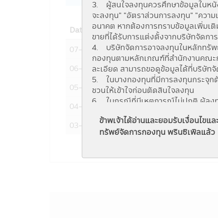
3. ผู้สนใจลงทุนควรศึกษาข้อมูลในหนังส
จะลงทุน" "อัตราส่วนการลงทุน" "ความเ
อนาคต หากต้องการทราบข้อมูลเพิ่มเติม
Date
NAV
ขายที่ได้รับการแต่งตั้งจากบริษัทจัดกา
4. บริษัทจัดการอาจลงทุนในหลักทรัพย์ ห
07-08-2026
9.4155
กองทุนตามหลักเกณฑ์ที่สำนักงานคณะกรร
06-08-2026
9.4130
ละเอียด สามารถขอดูข้อมูลได้ที่บริษัท
5. ในบางกองทุนที่มีการลงทุนกระจุกต
05-08-2026
9.4796
ชวนให้เข้าใจก่อนตัดสินใจลงทุน
6. ในกรณีที่มีเหตุการณ์ไม่ปกติ ผู้ล
04-08-2026
9.5676
ลงทุนได้ตามที่มีคำสั่งไว้ หรืออาจได้รั
ข้าพเจ้าได้อ่านและยอมรับเงื่อนไข
7. ในกรณีที่กองทุนรวมไม่สามารถดำร
03-08-2026
9.5105
ทรัพย์จัดการกองทุน พรินซิเพิลแล้ว
ลงทุนได้ตามที่มีคำสั่งไว้
8. ผู้ลงทุนสามารถตรวจดูข้อมูลที่อาจ
ตามอัตราส่วนที่กำหนดในวัตถุประสงค์
กรรมการ ก.ล.ต.
http://www.sec.or.
9. กองทุนรวมเป็นนิติบุคคลแยกต่างหา
การดำเนินงานของกองทุนรวม ไม่ได้ขึ้
10. การลงทุนในกองทุนรวมใดๆ ที่มีร
และข้อบังคับต่างๆ ที่กำหนดไว้ตามพระร