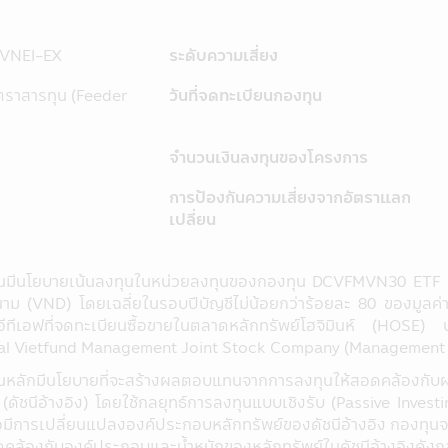
มือถือนี้เป็นข้อมูลทั่วไป ไม่ใช่คำแนะนำหรือความเห็น และไม่ถือเ
คคลใดทำการซื้อ หรือขายผลิตภัณฑ์ด้านการลงทุนประเภทต่าง ๆ ความเสี
นี้ไม่อาจเรียกร้องได้
 VNEI-EX
ระดับความเสี่ยง
 ได้อนุมัติให้จัดตั้งและจัดการโครงการของกองทุนรวมที่ปรากฏอยู่
ต. และสำนักงานคณะกรรมการ ก.ล.ต. ได้รับรองถึงความถูกต้องของข
ราสารทุน (Feeder
วันที่จดทะเบียนกองทุน
รวมในแอปพลิเคชันผ่านโทรศัพท์มือถือนี้ ใช้วิธีวัดผลการดำเนิน
ีตของกองทุนรวม มิได้เป็นสิ่งยืนยันถึงผลการดำเนินงานในอนาคต
จำนวนเงินลงทุนของโครงการ
ลิเคชันผ่านโทรศัพท์มือถือนี้ บริษัทจัดการได้จัดทำเพื่อเผยแพร่ข้อ
การป้องกันความเสี่ยงจากอัตราแลก
ข้อมูล แต่อย่างไรก็ตามบริษัทจัดการไม่สามารถรับประกันถึงความถ
เปลี่ยน
พท์มือถือนี้ได้
้ไข ปรับปรุง หรือเปลี่ยนแปลงข้อมูลใดๆ ในแอปพลิเคชันผ่านโทรศัพท์
นมีนโยบายเน้นลงทุนในหน่วยลงทุนของกองทุน DCVFMVN30 ETF (ก
องบริษัทจัดการลงทุนในหลักทรัพย์เพื่อตนเองได้ โดยจะต้องปฏิบั
นาม (VND) โดยเฉลี่ยในรอบปีบัญชีไม่น้อยกว่าร้อยละ 80 ของมูลค่
้องเปิดเผยการลงทุนดังกล่าวให้บริษัทจัดการทราบเพื่อที่บริษัทจ
อีทีเอฟที่จดทะเบียนซื้อขายในตลาดหลักทรัพย์โฮจิมินห์ (HOS
al Vietfund Management Joint Stock Company (Managemen
นักงานเจ้าหน้าที่ของบริษัท ขอสงวนสิทธิ์ที่จะไม่รับผิดชอบต่อความเ
ือผู้ลงทุน อันเนื่องมาจากการเข้ามาใช้แอปพลิเคชันผ่านโทรศัพท์มือถ
นหลักมีนโยบายที่จะสร้างผลตอบแทนจากการลงทุนให้สอดคล้องกับ
(ดัชนีอ้างอิง) โดยใช้กลยุทธ์การลงทุนแบบเชิงรับ (Passive Investi
ลใดๆ ในแอปพลิเคชันผ่านโทรศัพท์มือถือนี้ โดยห้ามมิให้ผู้ใดเผยแพร
มื่อมีการเปลี่ยนแปลงองค์ประกอบหลักทรัพย์ของดัชนีอ้างอิง กองท
ส่วนของข้อมูลในแอปพลิเคชันผ่านโทรศัพท์มือถือนี้ เว้นแต่จะได้รับ
ดคล้องกับองค์ประกอบและน้ำหนักของหลักทรัพย์ในดัชนีอ้างอิงดัง