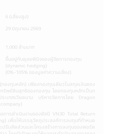
ป็นการแทนคำแนะนำ หรือมีความมุ่งหมาย
ยหายใด ๆ ที่เกิดขึ้นแก่ผู้ที่ใช้
6 (เสี่ยงสูง)
ในแอปพลิเคชันผ่านโทรศัพท์มือถือนี้
้อมูลในหนังสือชี้ชวน และมิได้ประกัน
29 มิถุนายน 2569
งานตามมาตรฐานที่สมาคมบริษัทจัดการ
1,000 ล้านบาท
มูลให้ผู้ถือหน่วยลงทุน และผู้สนใจ
ขึ้นอยู่กับดุลยพินิจของผู้จัดการกองทุน
ูกต้อง และความเป็นปัจจุบันของข้อมูล
(dynamic hedging)
(0%-105% ของมูลค่าความเสี่ยง)
มือถือนี้ได้โดยไม่จำเป็นต้องแจ้งให้
องทุนหลัก) เพียงกองทุนเดียวในสกุลเงินดอง
ติตามจรรยาบรรณ และประกาศต่างๆ ที่
าทรัพย์สินสุทธิของกองทุน โดยกองทุนหลักเป็นก
ัดการจะสามารถกำกับ และดูแลการซื้อ
E) ประเทศเวียดนาม บริหารจัดการโดย Dragon
t company)
สียหายทุกกรณีที่เกิดขึ้นกับข้อมูล และ/
ือนี้ และ/หรือ แอปพลิเคชันผ่านโทรศัพท์
ผลการดำเนินงานของดัชนี VN30 Total Return
ng) เพื่อให้บรรลุวัตถุประสงค์การลงทุนที่กำหนด
่ อ้างอิง ลอกเลียน ทำซ้ำ หรือแก้ไข
ุนจะปรับสัดส่วนและโครงสร้างการลงทุนของพอร์ต
อนุญาตเป็นลายลักษณ์อักษรจากบริษัท
กล่าว โดยมีเป้าหมายให้ผลการดำเนินงานของกอง