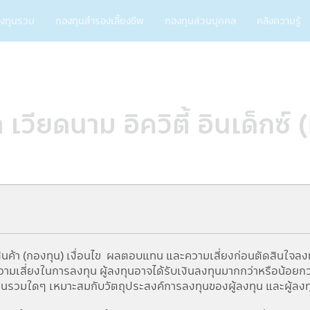
ain
งทุนรวม
กองทุนสำรองเลี้ยงชีพ
กองทุนส่วนบุคคล
คลังความรู้
vigation
 เวียดนาม อิควิตี้ อินเด็ก
นค้า (กองทุน) เงื่อนไข ผลตอบแทน และความเสี่ยงก่อนตัดสินใจลง
เสี่ยงในการลงทุน ผู้ลงทุนอาจได้รับเงินลงทุนมากกว่าหรือน้อยกว่าเง
ทุนรวมใดๆ เหมาะสมกับวัตถุประสงค์การลงทุนของผู้ลงทุน และผู้ลงท
5Y
From
To