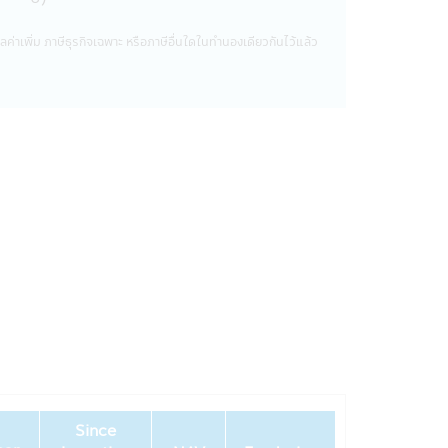
ผู้ลงทุนอาจจะขาดทุน หรือได้รับกำไร
ค่าเพิ่ม ภาษีธุรกิจเฉพาะ หรือภาษีอื่นใดในทํานองเดียวกันไว้แล้ว
ด้รับชำระเงินลงทุนคืนตามเงื่อนไขใน
องผู้ประกัน
นของผู้ถือหน่วยลงทุนมีความเสี่ยงต่ำ
ิษัทนั้น มีเพื่อให้ท่านมั่นใจยามที่
 ชื่อ, ที่อยู่, วันเกิด, ข้อมูลอื่นๆ เช่น
ตของบริษัทฯ
รือโทรศัพท์ เพื่อที่บริษัทฯจะได้จัด
้ถูกเปิดเผยต่อบุคคลอื่นๆ ไม่ว่าในเวลา
Since