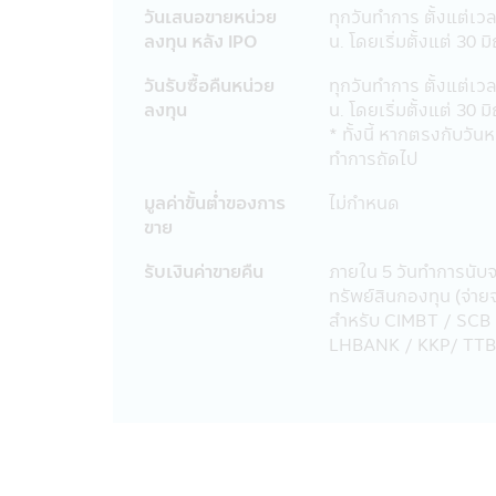
23. อัตราค่าธรรมเนียมการหักเงินลงทุ
วันเสนอขายหน่วย
ทุกวันทำการ ตั้งแต่เว
(Regular Saving Plan)
ลงทุน หลัง IPO
น. โดยเริ่มตั้งแต่ 30 
- ไม่คิดค่าบริการ สำหรับผู้ลงทุนที่
- คิดค่าบริการ 10 บาท ต่อรายการ สำห
วันรับซื้อคืนหน่วย
ทุกวันทำการ ตั้งแต่เว
ค่าบริการดังกล่าว มีผลตั้งแต่วันที
ลงทุน
น. โดยเริ่มตั้งแต่ 30 
24. ผู้ลงทุนโปรดศึกษาเงื่อนไขการลง
* ทั้งนี้ หากตรงกับวัน
ออมพิเศษ (SSFX) ซึ่งเป็นไปตามกฎกระ
ทำการถัดไป
มีนาคม 2563 โดยเป็นไปตามเกณฑ์กรมรร
ควรเก็บหนังสือชี้ชวนไว้เป็นข้อมูล เพื่
มูลค่าขั้นตํ่าของการ
ไม่กำหนด
ขาย
คำเตือนเฉพาะกองทุน
รับเงินค่าขายคืน
ภายใน 5 วันทำการนับ
• ผู้ลงทุนไม่สามารถนำหน่วยลงทุนของ
ทรัพย์สินกองทุน (จ่า
ประกัน
สำหรับ CIMBT / SCB
• สำหรับการลงทุนในกองทุนรวมเพื่อกา
LHBANK / KKP/ TTB
ลงทุน และเงื่อนไขที่กำหนดโดยกรมสรรพาก
ลงทุนจะไม่ได้รับสิทธิประโยชน์ทางภาษี 
สิทธิประโยชน์ทางภาษีที่เคยได้รับภาย
เอกสารการลงทุนในกองทุนรวมถึงหลักฐาน 
ในการยืนยันสิทธิประโยชน์ในทางภาษีขอ
ให้เข้าใจ หรือสอบถามรายละเอียดเพิ่มเต