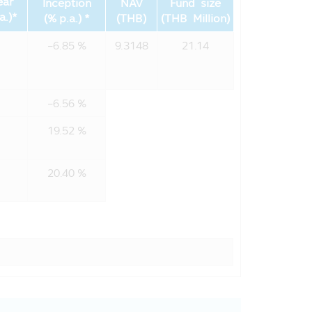
อมีการละเมิดความปลอดภัยของรหัสผ่าน
ear
Inception
NAV
Fund size
a.)*
(% p.a.) *
(THB)
(THB Million)
-6.85 %
9.3148
21.14
ะบุไว้ในส่วนนี้ของนโยบายความเป็นส่วน
-6.56 %
เช่น
19.52 %
กองทุนรวมของท่าน
20.40 %
สารของบริษัทในกลุ่ม
นรวมถึงการละเมิดอื่นๆ ต่อนโยบายและ
อมูล, โรงพิมพ์, ผู้ตรวจสอบรวมถึงผู้
ให้บริการของบริษัทฯแก่ท่าน