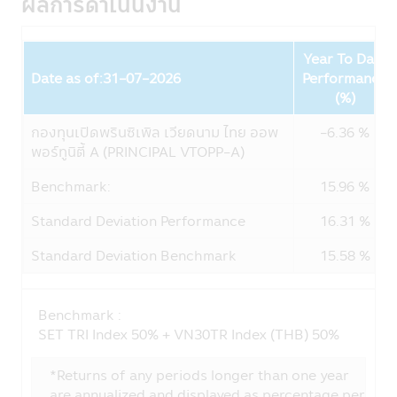
ผลการดำเนินงาน
บริษัทหลักทรัพย์จัดการกองทุน ซีไอเอ็มบี-พริน
ซิเพิล จำกัด เคารพสิทธิของลูกค้า นโยบายความ
เป็นส่วนตัวของบริษัทนั้น มีเพื่อให้ท่านมั่นใจยาม
Year To Date
ที่ท่านให้ข้อมูลกับบริษัทฯ โดยลูกค้ามีสิทธิที่จะ
Date as of:31-07-2026
Performance
เปิดเผยหรือไม่เปิดเผยข้อมูลของท่านได้
Fund
(%)
รูปแบบข้อมูล
กองทุนเปิดพรินซิเพิล เวียดนาม ไทย ออพ
-6.36 %
ข้อมูลที่ทางบริษัทฯ เก็บนั้นจัดทำเพื่อให้บริษัทฯ
พอร์ทูนิตี้ A (PRINCIPAL VTOPP-A)
สามารถให้บริการสินค้าทางการเงินแก่ลูกค้า ซึ่ง
ข้อมูลประกอบด้วย ชื่อ, ที่อยู่, วันเกิด, ข้อมูล
Benchmark:
15.96 %
อื่นๆ เช่น อาชีพ, รายได้ประจำปีของท่าน ซึ่งได้
Standard Deviation Performance
16.31 %
จากใบสมัครเปิดบัญชีและข้อมูลของท่านเพื่อใช้
บริการทางอินเตอร์เน็ตของบริษัทฯ
Standard Deviation Benchmark
15.58 %
บริษัทฯอาจจะเก็บข้อมูลเพิ่มเติมจากท่านอีกเมื่อ
ท่านใช้ศูนยบริการและดูแลลูกค้าของบริษัทฯ
ผ่านระบบออนไลน์หรือโทรศัพท์ เพื่อที่บริษัทฯจะ
Benchmark :
ได้จัดเตรียมสินค้าและบริการที่ดียิ่งขึ้นทีเหมาะ
SET TRI Index 50% + VN30TR Index (THB) 50%
กับท่าน
*Returns of any periods longer than one year
การใช้รหัสผ่าน
are annualized and displayed as percentage per