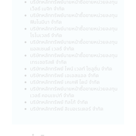
บริษัทหลักทรัพย์นายหน้าซื้อขายหน่วยลงทุน
ขายหน่วยลงทุน
เว็ลธ์ เมจิก จำกัด
• กรณีกองทุนรวมที่มีการลงทุนในต่าง
บริษัทหลักทรัพย์นายหน้าซื้อขายหน่วยลงทุน
ประเทศ และไม่ได้ป้องกันความเสี่ยงของอัตรา
ฟินโนมีนา จำกัด
แลกเปลี่ยนทั้งจำนวน ผู้ลงทุนอาจจะขาดทุน
บริษัทหลักทรัพย์นายหน้าซื้อขายหน่วยลงทุน
หรือได้รับกำไรจากอัตราแลกเปลี่ยน หรือได้รับ
โรโบเวลธ์ จำกัด
เงินคืนต่ำกว่าเงินลงทุนเริ่มแรกได้
บริษัทหลักทรัพย์นายหน้าซื้อขายหน่วยลงทุน
• กองทุนรวมมีประกัน ผู้ลงทุนที่ถือหน่วยที่
แอสเซนด์ เวลธ์ จำกัด
ลงทุนจนครบระยะเวลาการประกันที่กำหนดใน
บริษัทหลักทรัพย์นายหน้าซื้อขายหน่วยลงทุน
หนังสือชี้ชวนนี้จะได้รับชำระเงินลงทุนคืนตาม
เทรเชอริสต์ จำกัด
เงื่อนไขในการรับประกันอย่างไรก็ดี การประกัน
บริษัทหลักทรัพย์ ไพน์ เวลท์ โซลูชั่น จำกัด
ดังกล่าวไม่ได้รวมถึงการประกันความสามารถ
บริษัทหลักทรัพย์ เอเอสแอล จำกัด
ในการชำระหนี้ในอนาคตของผู้ประกัน
บริษัทหลักทรัพย์ เคเคพี ไดม์ จำกัด
• กองทุนรวมมุ่งรักษาเงินต้น เป็นเพียงชื่อ
บริษัทหลักทรัพย์นายหน้าซื้อขายหน่วยลงทุน
เรียกประเภทของกองทุนรวมที่จัดนโยบายการ
เวลธ์ คอนเซปท์ จำกัด
ลงทุนเพื่อให้เงินต้นของผู้ถือหน่วยลงทุนมีความ
บริษัทหลักทรัพย์ ทิสโก้ จำกัด
เสี่ยงต่ำ โดยกองทุนรวมดังกล่าว มิได้รับประกัน
บริษัทหลักทรัพย์ ลิเบอเรเตอร์ จํากัด
เงินลงทุนหรือผลตอบแทนจากการลงทุนแต่
อย่างใด
นโยบายความเป็นส่วนตัว