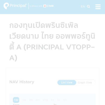
Skip
EN
Tog
to
navi
main
content
กองทุนเปิดพรินซิเพิล
เวียดนาม ไทย ออพพอร์ทูนิ
ตี้ A (PRINCIPAL VTOPP-
A)
NAV History
List View
Graph View
1W
1M
3M
6M
YTD
1Y
3Y
5Y
From
To