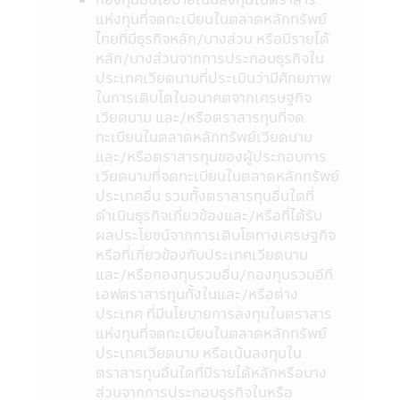
Internet ของสำนักงานคณะกรรมการ ก.ล.ต.
แห่งทุนที่จดทะเบียนในตลาดหลักทรัพย์
http://www.sec.or.th
ไทยที่มีธุรกิจหลัก/บางส่วน หรือมีรายได้
9. กองทุนรวมเป็นนิติบุคคลแยกต่างหากจาก
หลัก/บางส่วนจากการประกอบธุรกิจใน
บริษัทจัดการ ดังนั้นบริษัทจัดการจึงไม่มีภาระ
ประเทศเวียดนามที่ประเมินว่ามีศักยภาพ
ผูกพันในการชดเชยผลขาดทุนของกองทุนรวม
ในการเติบโตในอนาคตจากเศรษฐกิจ
ทั้งนี้ ผลการดำเนินงานของกองทุนรวม ไม่ได้ขึ้น
เวียดนาม และ/หรือตราสารทุนที่จด
อยู่กับสถานะทางการเงินหรือผลการดำเนินงาน
ทะเบียนในตลาดหลักทรัพย์เวียดนาม
ของบริษัทจัดการ
และ/หรือตราสารทุนของผู้ประกอบการ
10. การลงทุนในกองทุนรวมใดๆ ที่มีรายชื่อ
เวียดนามที่จดทะเบียนในตลาดหลักทรัพย์
ปรากฏในแอปพลิเคชันผ่านโทรศัพท์มือถือนี้อยู่
ประเทศอื่น รวมทั้งตราสารทุนอื่นใดที่
ภายใต้การควบคุมของกฎหมายไทยรวมถึงกฎ
ดำเนินธุรกิจเกี่ยวข้องและ/หรือที่ได้รับ
ระเบียบ และข้อบังคับต่างๆ ที่กำหนดไว้ตามพระ
ผลประโยชน์จากการเติบโตทางเศรษฐกิจ
ราชบัญญัติหลักทรัพย์ และตลาดหลักทรัพย์
หรือที่เกี่ยวข้องกับประเทศเวียดนาม
พ.ศ. 2535 (ที่แก้ไขเพิ่มเติม)
และ/หรือกองทุนรวมอื่น/กองทุนรวมอีที
11. ข้อมูลในแอปพลิเคชันผ่านโทรศัพท์มือถือ
เอฟตราสารทุนทั้งในและ/หรือต่าง
นี้เป็นข้อมูลทั่วไป ไม่ใช่คำแนะนำหรือความเห็น
ประเทศ ที่มีนโยบายการลงทุนในตราสาร
และไม่ถือเป็นการแทนคำแนะนำ หรือมีความมุ่ง
แห่งทุนที่จดทะเบียนในตลาดหลักทรัพย์
หมายให้ถือเป็นคำเสนอ หรือการเชิญชวนให้
ประเทศเวียดนาม หรือเน้นลงทุนใน
บุคคลใดทำการซื้อ หรือขายผลิตภัณฑ์ด้านการ
ตราสารทุนอื่นใดที่มีรายได้หลักหรือบาง
ลงทุนประเภทต่าง ๆ ความเสียหายใด ๆ ที่เกิด
ส่วนจากการประกอบธุรกิจในหรือ
ขึ้นแก่ผู้ที่ใช้ข้อมูลหรือตัดสินใจจากเนื้อหาในเว็ป