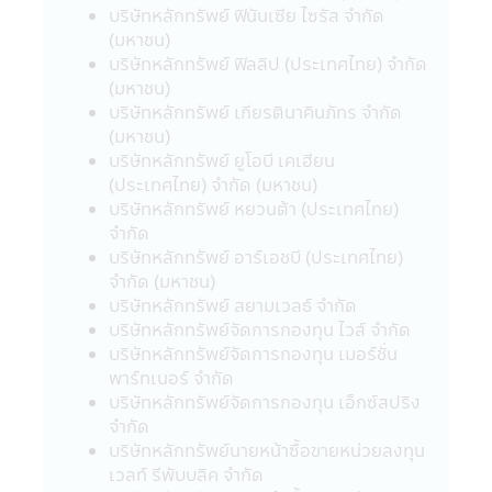
บริษัทหลักทรัพย์ ฟินันเซีย ไซรัส จำกัด
เลี้ยงชีพ และกองทุนรวมหุ้นระยะยาว ผู้ถือ
(มหาชน)
หน่วยลงทุน (ของกองทุนรวม) จะต้องปฏิบัติ
บริษัทหลักทรัพย์ ฟิลลิป (ประเทศไทย) จำกัด
ตามเงื่อนไขการลงทุน และเงื่อนไขที่กำหนดโดย
(มหาชน)
กรมสรรพากรอย่างเคร่งครัดทุกประการ (ซึ่ง
บริษัทหลักทรัพย์ เกียรตินาคินภัทร จำกัด
สามารถศึกษาได้จากคู่มือการลงทุนที่บริษัท
(มหาชน)
จัดการได้จัดให้) มิฉะนั้นผู้ลงทุนจะไม่ได้รับสิทธิ
บริษัทหลักทรัพย์ ยูโอบี เคเฮียน
ประโยชน์ทางภาษี และ/หรือ ผู้ลงทุนอาจถูกหัก
(ประเทศไทย) จำกัด (มหาชน)
หรือไม่สามารถขอคืนภาษี ณ ที่จ่ายจากกำไรที่
บริษัทหลักทรัพย์ หยวนต้า (ประเทศไทย)
เกิดขึ้นตลอดจนผู้ลงทุนจะต้องคืนสิทธิประโยชน์
จำกัด
ทางภาษีที่เคยได้รับภายในกำหนดเวลา และ/
บริษัทหลักทรัพย์ อาร์เอชบี (ประเทศไทย)
หรือ อาจจะต้องชำระเงินเพิ่ม และเบี้ยปรับตาม
จำกัด (มหาชน)
ประมวลรัษฎากร อนึ่ง ผู้ลงทุนจะต้องเก็บ
บริษัทหลักทรัพย์ สยามเวลธ์ จำกัด
เอกสารการลงทุนในกองทุนรวมถึงหลักฐาน
บริษัทหลักทรัพย์จัดการกองทุน ไวส์ จำกัด
เพื่อพิสูจน์ว่าท่านได้ปฏิบัติตามเงื่อนไขของการ
บริษัทหลักทรัพย์จัดการกองทุน เมอร์ชั่น
ลงทุนที่กำหนดดังกล่าวอย่างครบถ้วน ทั้งนี้เพื่อ
พาร์ทเนอร์ จำกัด
ประโยชน์ในการยืนยันสิทธิประโยชน์ในทางภาษี
บริษัทหลักทรัพย์จัดการกองทุน เอ็กซ์สปริง
ของท่านหากถูกเรียกถามในอนาคต อนึ่ง ผู้
จำกัด
ลงทุนควรขอรับ และศึกษาข้อมูลในหนังสือชี้
บริษัทหลักทรัพย์นายหน้าซื้อขายหน่วยลงทุน
ชวน และคู่มือการลงทุนให้เข้าใจ หรือสอบถาม
เวลท์ รีพับบลิค จำกัด
รายละเอียดเพิ่มเติมได้ที่ บริษัทจัดการ หรือผู้