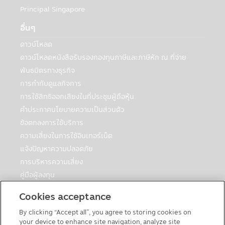
ที่กฎหมายกำหนดหรืออนุญาต:
Principal Singapore
บริษัทฯอาจเปิดเผยข้อมูลเกี่ยวกับท่านให้กับ
อื่นๆ
บุคคลอื่นเพื่อวัตถุประสงค์ทางธุรกิจของบริษัท
จัดการหรือตามที่กฎหมายกำหนดหรืออนุญาต
ดาวน์โหลด
ซึ่งรวมถึง:
ดาวน์โหลดหนังสือรับรองกองทุนภาษีและภาษีหัก ณ ที่จ่าย
• กรณีจำเป็นต้องดำเนินการดังกล่าวเพื่อ
พันธมิตรทางธุรกิจ
ปฏิบัติตามกฎหมาย กระบวนการทางกฎหมาย
การกำกับดูแลกิจการ
หรือกฎข้อบังคับ เพื่อสนับสนุนการตรวจสอบ
การปฏิบัติตาม และหน้าที่การกำกับดูแลกิจการ
การใช้สิทธิออกเสียงในที่ประชุมผู้ถือหุ้น
• หน่วยงานบังคับใช้กฎหมาย หน่วยงานที่
คำประกาศนโยบายความเป็นส่วนตัว
มีหน้าที่กำกับดูแล เจ้าหน้าที่ของรัฐ หรือบุคคล
ข้อตกลงการใช้บริการ
ภายนอกอื่นๆ ที่มีความเกี่ยวข้องกับหมายเรียก
ความเสี่ยงในการใช้อินเทอร์เน็ต
คำสั่งศาล หรือกระบวนการหรือข้อกำหนดทาง
แจ้งปัญหาความปลอดภัย
กฎหมายอื่นๆ ภายใต้กฎหมายหรือกฎข้อบังคับ
หรือกฎหมายและกฎข้อบังคับของเขตอำนาจ
การบริหารความเสี่ยง
ศาลอื่นที่ใช้บังคับกับบริษัทจัดการหรือบริษัทใน
คู่มือผู้ลงทุน
กลุ่มของบริษัทจัดการ ในกรณีที่บริษัทฯต้องทำ
ตารางวันหยุดกองต่างประเทศ
เช่นนั้นเพื่อให้สอดคล้องกับกฎหมายดังกล่าว
Cookies acceptance
คู่มือการลงทุนในกองทุนที่มีสิทธิประโยชน์ทางภาษี
หรือในกรณีที่บริษัทฯเชื่อโดยดุลยพินิจว่าการ
By clicking “Accept all”, you agree to storing cookies on
แบบฟอร์มต่างๆ
เปิดเผยข้อมูลส่วนบุคคลมีความจำเป็นหรือ
your device to enhance site navigation, analyze site