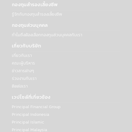
กองทุนสำรองเลี้ยงชีพ
บริการ: บริษัทฯอาจเปิดเผยข้อมูลส่วนบุคคลกับ
สถาบันการเงินอื่นๆ ที่เป็นพันธมิตรเพื่อร่วมกัน
รู้จักกับกองทุนสำรองเลี้ยงชีพ
สร้างและเสนอผลิตภัณฑ์ เช่น ธนาคาร
กองทุนส่วนบุคคล
Synchrony ที่เกี่ยวข้องกับบัญชีธนาคารของ
ท่านในกรณีที่ต้องการโอนเงินจากบัญชีของท่าน
ทำไมถึงต้องเลือกกองทุนส่วนบุคคลกับเรา
หรือเข้าบัญชีของเท่าน สถาบันการเงินเหล่านี้
อาจใช้ข้อมูลนี้เฉพาะเพื่อทำการตลาดและนำ
เกี่ยวกับบริษัท
เสนอผลิตภัณฑ์ที่เกี่ยวข้องกับบริษัทเท่านั้น
เกี่ยวกับเรา
• การจัดทำข้อมูลสถิติที่รวบรวมไว้กับบุคคล
คณะผู้บริหาร
ภายนอก รวมถึงธุรกิจอื่นๆ และประชาชนทั่วไป
ข่าวสารต่างๆ
เกี่ยวกับวิธีการ เวลา และเหตุผลที่ผู้ใช้ไปที่
เว็บไซต์และใช้บริการของบริษัทฯ ข้อมูลนี้จะไม่
ร่วมงานกับเรา
ระบุตัวตนของท่านหรือให้ข้อมูลเกี่ยวกับการใช้
ติดต่อเรา
เว็บไซต์หรือบริการของท่าน ทั้งนี้บริษัทฯจะไม่
เวปไซด์ที่เกี่ยวข้อง
เปิดเผยข้อมูลส่วนบุคคลของท่านกับบุคคล
ภายนอกเพื่อวัตถุประสงค์ด้านการตลาดโดย
Principal Financial Group
ปราศจากความยินยอมของท่าน
Principal Indonesia
Principal Islamic
กับบุคคลภายนอก
เพื่อวัตถุประสงค์ทางธุรกิจของบริษัทฯหรือตาม
Principal Malaysia