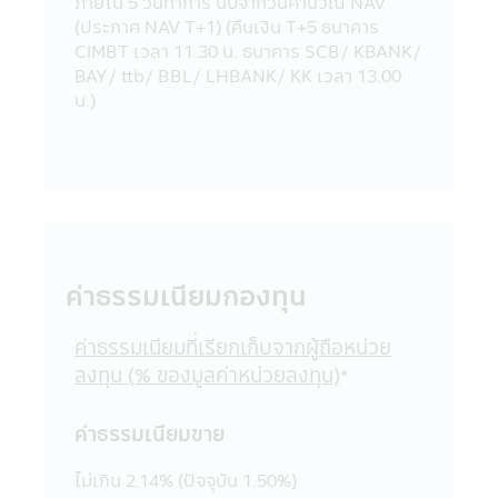
ภายใน 5 วันทําการ นับจากวันคํานวณ NAV
แอปพลิเคชันผ่านโทรศัพท์มือถือที่ร่วมกิจกรรม
(ประกาศ NAV T+1) (คืนเงิน T+5 ธนาคาร
กับบริษัท
CIMBT เวลา 11.30 น. ธนาคาร SCB/ KBANK/
18. บริษัทจัดการขอสงวนสิทธิ์ของข้อมูลใดๆ
BAY/ ttb/ BBL/ LHBANK/ KK เวลา 13.00
ในแอปพลิเคชันผ่านโทรศัพท์มือถือนี้ โดยห้ามมิ
น.)
ให้ผู้ใดเผยแพร่ อ้างอิง ลอกเลียน ทำซ้ำ หรือ
แก้ไขด้วยวิธีการใดๆ ไม่ว่าทั้งหมด หรือบางส่วน
ของข้อมูลในแอปพลิเคชันผ่านโทรศัพท์มือถือนี้
เว้นแต่จะได้รับอนุญาตเป็นลายลักษณ์อักษร
จากบริษัทจัดการก่อน บริษัทจัดการ และผู้
บริหารรวมถึงพนักงานเจ้าหน้าที่ของบริษัท
จัดการขอสงวนสิทธิที่จะไม่รับผิดชอบต่อความ
ค่าธรรมเนียมกองทุน
เสียหายทุกกรณี อันเกิดขึ้นจากการที่บุคคลอื่น
กระทำโดยเจตนา หรือโดยมิได้รับอนุญาตจาก
บริษัทจัดการ แก้ไข เปลี่ยนแปลง รายงาน
ค่าธรรมเนียมที่เรียกเก็บจากผู้ถือหน่วย
ข้อความ ข้อมูล เอกสาร หรือสื่อใดๆ ใน
ลงทุน (% ของมูลค่าหน่วยลงทุน)
*
แอปพลิเคชันผ่านโทรศัพท์มือถือนี้ และรายงาน
ข้อความ ข้อมูล เอกสาร หรือสื่อใดๆ ใน
ค่าธรรมเนียมขาย
แอปพลิเคชันผ่านโทรศัพท์มือถือนี้ได้เผยแพร่
ออกไป ไม่ว่าเป็นการเฉพาะเจาะจง หรือเป็นการ
ไม่เกิน 2.14% (ปัจจุบัน 1.50%)
ทั่วไปในประการที่อาจจะทำให้เกิดความเข้าใจ