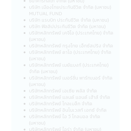
ธนาคารทิสโก้ จำกัด (มหาชน)
ของบริษัทนั้นๆ ดังนั้นบริษัทจัดการจึงมิสามารถ
บริษัท เมืองไทยประกันชีวิต จำกัด (มหาชน)
รับประกันความถูกต้องครบถ้วนของข้อมูลดัง
MUTUAL FUND
กล่าว และ รับผิดชอบต่อความเสียหายต่างๆ ที่
บริษัท แรบบิท ประกันชีวิต จำกัด (มหาชน)
เกิดขึ้น
บริษัท ฟิลลิปประกันชีวิต จำกัด (มหาชน)
22. ผู้ลงทุนควรตรวจสอบให้แน่ใจว่าผู้ขาย
บริษัทหลักทรัพย์ เคจีไอ (ประเทศไทย) จำกัด
หน่วยลงทุนเป็นบุคคลที่ได้รับความเห็นชอบจาก
(มหาชน)
สำนักงานคณะกรรมการ ก.ล.ต.
บริษัทหลักทรัพย์ กรุงไทย เอ็กซ์สปริง จำกัด
23. อัตราค่าธรรมเนียมการหักเงินลงทุนราย
บริษัทหลักทรัพย์ ดาโอ (ประเทศไทย) จำกัด
เดือนจากบัญชีธนาคารของผู้ถือหน่วยลงทุน
(มหาชน)
สำหรับผู้ลงทุนที่ใช้บริการแผนการลงทุน
บริษัทหลักทรัพย์ เมย์แบงก์ (ประเทศไทย)
อัตโนมัติ (Regular Saving Plan)
จำกัด (มหาชน)
- ไม่คิดค่าบริการ สำหรับผู้ลงทุนที่มียอด
บริษัทหลักทรัพย์ เมอร์ชั่น พาร์ทเนอร์ จำกัด
เงินลงทุนหักรายเดือนตั้งแต่ 5,000 บาทขึ้นไป
(มหาชน)
ต่อรายการ
บริษัทหลักทรัพย์ เอเซีย พลัส จำกัด
- คิดค่าบริการ 10 บาท ต่อรายการ สำหรับ
บริษัทหลักทรัพย์ แลนด์ แอนด์ เฮ้าส์ จำกัด
ผู้ลงทุนที่มียอดเงินลงทุนหักรายเดือนต่ำกว่า
บริษัทหลักทรัพย์ โกลเบล็ก จำกัด
5,000 บาท (ปัจจุบันยกเว้นค่าบริการ)
บริษัทหลักทรัพย์ อินโนเวสท์ เอกซ์ จำกัด
ค่าบริการดังกล่าว มีผลตั้งแต่วันที่ 23
บริษัทหลักทรัพย์ ไอ วี โกลบอล จำกัด
มีนาคม 2563 เป็นต้นไป จนกว่าจะมีประกาศ
(มหาชน)
เปลี่ยนแปลง
บริษัทหลักทรัพย์ ไอร่า จำกัด (มหาชน)