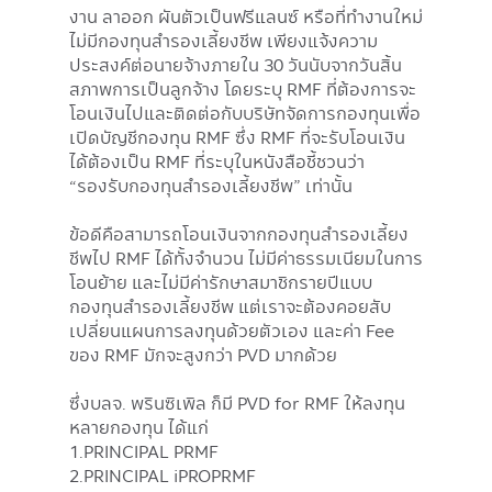
งาน ลาออก ผันตัวเป็นฟรีแลนซ์ หรือที่ทำงานใหม่
ไม่มีกองทุนสำรองเลี้ยงชีพ เพียงแจ้งความ
ประสงค์ต่อนายจ้างภายใน 30 วันนับจากวันสิ้น
สภาพการเป็นลูกจ้าง โดยระบุ RMF ที่ต้องการจะ
โอนเงินไปและติดต่อกับบริษัทจัดการกองทุนเพื่อ
เปิดบัญชีกองทุน RMF ซึ่ง RMF ที่จะรับโอนเงิน
ได้ต้องเป็น RMF ที่ระบุในหนังสือชี้ชวนว่า
“รองรับกองทุนสำรองเลี้ยงชีพ” เท่านั้น
ข้อดีคือสามารถโอนเงินจากกองทุนสำรองเลี้ยง
ชีพไป RMF ได้ทั้งจำนวน ไม่มีค่าธรรมเนียมในการ
โอนย้าย และไม่มีค่ารักษาสมาชิกรายปีแบบ
กองทุนสำรองเลี้ยงชีพ แต่เราจะต้องคอยสับ
เปลี่ยนแผนการลงทุนด้วยตัวเอง และค่า Fee
ของ RMF มักจะสูงกว่า PVD มากด้วย
ซึ่งบลจ. พรินซิเพิล ก็มี PVD for RMF ให้ลงทุน
หลายกองทุน ได้แก่
1.PRINCIPAL PRMF
2.PRINCIPAL iPROPRMF