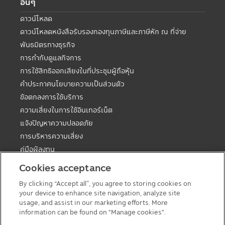
อื่นๆ
ดาวน์โหลด
ดาวน์โหลดหนังสือรับรองกองทุนภาษีและภาษีหัก ณ ที่จ่าย
พันธมิตรทางธุรกิจ
การกำกับดูแลกิจการ
การใช้สิทธิออกเสียงในที่ประชุมผู้ถือหุ้น
คำประกาศนโยบายความเป็นส่วนตัว
ข้อตกลงการใช้บริการ
ความเสี่ยงในการใช้อินเทอร์เน็ต
แจ้งปัญหาความปลอดภัย
การบริหารความเสี่ยง
คู่มือผู้ลงทุน
ตารางวันหยุดกองต่างประเทศ
Cookies acceptance
คู่มือการลงทุนในกองทุนที่มีสิทธิประโยชน์ทางภาษี
By clicking “Accept all”, you agree to storing cookies on
แบบฟอร์มต่างๆ
your device to enhance site navigation, analyze site
นโยบายเกี่ยวกับคุกกี้
usage, and assist in our marketing efforts. More
information can be found on "Manage cookies".