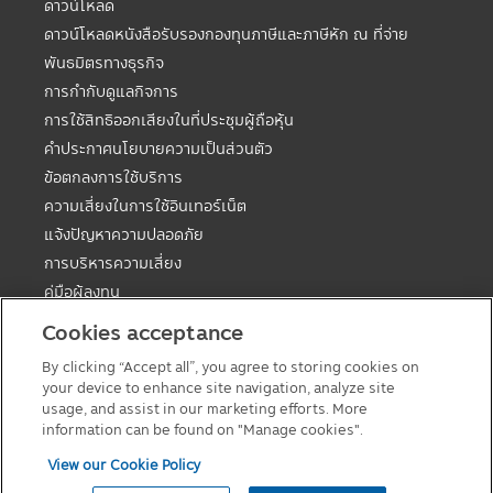
ดาวน์โหลด
ดาวน์โหลดหนังสือรับรองกองทุนภาษีและภาษีหัก ณ ที่จ่าย
พันธมิตรทางธุรกิจ
การกำกับดูแลกิจการ
การใช้สิทธิออกเสียงในที่ประชุมผู้ถือหุ้น
คำประกาศนโยบายความเป็นส่วนตัว
ข้อตกลงการใช้บริการ
ความเสี่ยงในการใช้อินเทอร์เน็ต
แจ้งปัญหาความปลอดภัย
การบริหารความเสี่ยง
คู่มือผู้ลงทุน
ตารางวันหยุดกองต่างประเทศ
Cookies acceptance
คู่มือการลงทุนในกองทุนที่มีสิทธิประโยชน์ทางภาษี
By clicking “Accept all”, you agree to storing cookies on
แบบฟอร์มต่างๆ
your device to enhance site navigation, analyze site
นโยบายเกี่ยวกับคุกกี้
usage, and assist in our marketing efforts. More
information can be found on "Manage cookies".
View our Cookie Policy
© 2026 Principal Asset Management Co.,Ltd