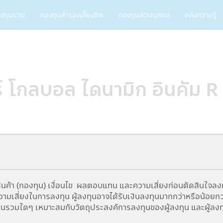
ain
งทุนรวม
กองทุนสำรองเลี้ยงชีพ
กองทุนส่วนบุคคล
คลังความรู้
vigation
ร์ โกลบอล ไดนามิก อินคัม
นค้า (กองทุน) เงื่อนไข ผลตอบแทน และความเสี่ยงก่อนตัดสินใจลง
เสี่ยงในการลงทุน ผู้ลงทุนอาจได้รับเงินลงทุนมากกว่าหรือน้อยกว่าเง
ทุนรวมใดๆ เหมาะสมกับวัตถุประสงค์การลงทุนของผู้ลงทุน และผู้ลงท
5Y
From
To