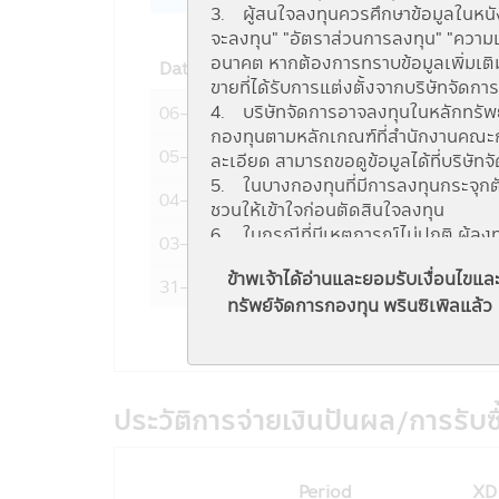
3. ผู้สนใจลงทุนควรศึกษาข้อมูลในหนังส
จะลงทุน" "อัตราส่วนการลงทุน" "ความเ
อนาคต หากต้องการทราบข้อมูลเพิ่มเติม
Date
NAV
ขายที่ได้รับการแต่งตั้งจากบริษัทจัดกา
4. บริษัทจัดการอาจลงทุนในหลักทรัพย์ ห
06-08-2026
10.6917
กองทุนตามหลักเกณฑ์ที่สำนักงานคณะกรร
05-08-2026
10.7479
ละเอียด สามารถขอดูข้อมูลได้ที่บริษัท
5. ในบางกองทุนที่มีการลงทุนกระจุกต
04-08-2026
10.8044
ชวนให้เข้าใจก่อนตัดสินใจลงทุน
6. ในกรณีที่มีเหตุการณ์ไม่ปกติ ผู้ล
03-08-2026
10.7541
ลงทุนได้ตามที่มีคำสั่งไว้ หรืออาจได้รั
ข้าพเจ้าได้อ่านและยอมรับเงื่อนไข
7. ในกรณีที่กองทุนรวมไม่สามารถดำร
31-07-2026
10.7344
ทรัพย์จัดการกองทุน พรินซิเพิลแล้ว
ลงทุนได้ตามที่มีคำสั่งไว้
8. ผู้ลงทุนสามารถตรวจดูข้อมูลที่อาจ
ตามอัตราส่วนที่กำหนดในวัตถุประสงค์
กรรมการ ก.ล.ต.
http://www.sec.or.
9. กองทุนรวมเป็นนิติบุคคลแยกต่างหา
ประวัติการจ่ายเงินปันผล/การรับซ
การดำเนินงานของกองทุนรวม ไม่ได้ขึ้
10. การลงทุนในกองทุนรวมใดๆ ที่มีร
และข้อบังคับต่างๆ ที่กำหนดไว้ตามพระร
Period
XD