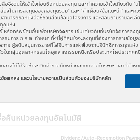
ือชี้ชวนให้เข้าใจก่อนซื้อหน่วยลงทุน และทำความเข้าใจเกี่ยวกับ "
สี่ยงในการลงทุนของกองทุนรวม" และ "คำเตือน/ข้อแนะนำ" และควรเก็
สามารถขอหนังสือชี้ชวนส่วนข้อมูลโครงการ และสอบถามรายละเอียดได
Fund change
Fund Chan
รทุกแห่ง
รือทรัพย์สินอื่นเพื่อบริษัทจัดการ เช่นเดียวกับที่บริษัทจัดการลงทุน
-0.0562
-0.52 %
มการ ก.ล.ต. กำหนด ทั้งนี้ผู้ที่สนใจจะลงทุนที่ต้องการทราบข้อมูล
-0.0565
-0.52 %
จัดการ ผู้สนับสนุนการขายที่ได้รับการแต่งตั้งจากบริษัทจัดการทุก
ัวในกลุ่มอุตสาหกรรมใดอุตสาหกรรมหนึ่งหรือประเทศใดประเทศหนึ่ง ผ
0.0503
0.47 %
งทุนอาจไม่ได้รับชำระเงินค่าขายคืนหน่วยลงทุนภายในระยะเวลาที่กำ
0.0197
0.18 %
บชำระเงินค่าขายคืนหน่วยลงทุนล่าช้ากว่าระยะเวลาที่กำหนดไว้ในหนังสื
และข้อตกลง และนโยบายความเป็นส่วนตัวของบริษัทหลัก
งสินทรัพย์สภาพคล่องได้ตามที่สำนักงานคณะกรรมการ ก.ล.ต. กำหน
-0.0947
-0.87 %
มีผลต่อการตัดสินใจลงทุน เช่น การทำธุรกรรมกับบุคคลที่เกี่ยวข้อ
การลงทุน เป็นต้น ได้ที่สำนักงานคณะกรรมการ ก.ล.ต. หรือโดยผ่าน
th
กจากบริษัทจัดการ ดังนั้นบริษัทจัดการจึงไม่มีภาระผูกพันในการชด
ื้อคืนหน่วยลงทุนอัตโนมัติ
นอยู่กับสถานะทางการเงินหรือผลการดำเนินงานของบริษัทจัดการ
ายชื่อปรากฏในแอปพลิเคชันผ่านโทรศัพท์มือถือนี้อยู่ภายใต้การค
าชบัญญัติหลักทรัพย์ และตลาดหลักทรัพย์ พ.ศ. 2535 (ที่แก้ไขเพิ่มเ
Dividend/Auto-Redemption Paymen