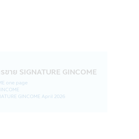
มการหลักทรัพย์และตลาดหลักทรัพย์
เปิดเผยข้อมูลส่วนบุคคลกับสถาบันการ
ญชีธนาคารของท่านในกรณีที่ต้องการโอน
ำเสนอผลิตภัณฑ์ที่เกี่ยวข้องกับบริษัท
ลา และเหตุผลที่ผู้ใช้ไปที่เว็บไซต์และ
ทั้งนี้บริษัทฯจะไม่เปิดเผยข้อมูลส่วน
ารขาย SIGNATURE GINCOME
E one page
GINCOME
NATURE GINCOME April 2026
มที่กฎหมายกำหนดหรืออนุญาต ซึ่งรวมถึง:
ื่อสนับสนุนการตรวจสอบ การปฏิบัติ
วามเกี่ยวข้องกับหมายเรียก คำสั่งศาล
ของเขตอำนาจศาลอื่นที่ใช้บังคับกับ
ดังกล่าว หรือในกรณีที่บริษัทฯเชื่อโดย
รสูญเสียทางการเงิน หรือเพื่อรายงาน