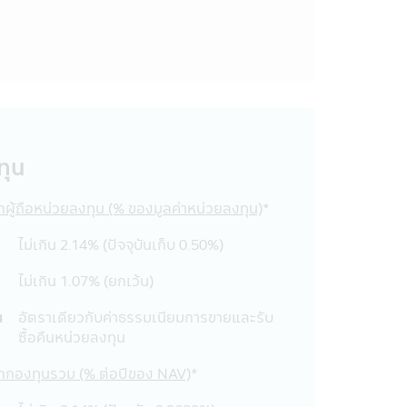
ผู้ลงทุนอาจจะขาดทุน หรือได้รับกำไร
ด้รับชำระเงินลงทุนคืนตามเงื่อนไขใน
องผู้ประกัน
นของผู้ถือหน่วยลงทุนมีความเสี่ยงต่ำ
ทุน
ิษัทนั้น มีเพื่อให้ท่านมั่นใจยามที่
ากผู้ถือหน่วยลงทุน (% ของมูลค่าหน่วยลงทุน)
*
ไม่เกิน 2.14% (ปัจจุบันเก็บ 0.50%)
 ชื่อ, ที่อยู่, วันเกิด, ข้อมูลอื่นๆ เช่น
ไม่เกิน 1.07% (ยกเว้น)
ตของบริษัทฯ
รือโทรศัพท์ เพื่อที่บริษัทฯจะได้จัด
น
อัตราเดียวกับค่าธรรมเนียมการขายและรับ
ซื้อคืนหน่วยลงทุน
จากกองทุนรวม (% ต่อปีของ NAV)
*
้ถูกเปิดเผยต่อบุคคลอื่นๆ ไม่ว่าในเวลา