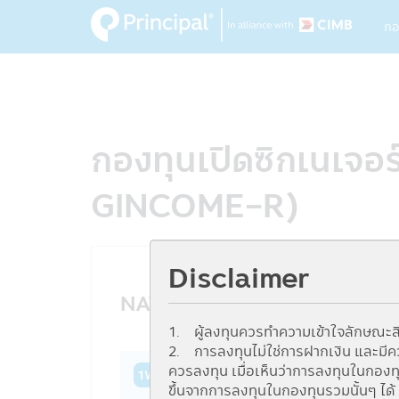
M
Skip
กอ
to
na
main
content
กองทุนเปิดซิกเนเจอ
GINCOME-R)
Disclaimer
NAV History
1. ผู้ลงทุนควรทำความเข้าใจลักษณะสิ
2. การลงทุนไม่ใช่การฝากเงิน และมีความ
ควรลงทุน เมื่อเห็นว่าการลงทุนในกอง
1W
1M
3M
6M
YTD
1Y
3Y
ขึ้นจากการลงทุนในกองทุนรวมนั้นๆ ได้