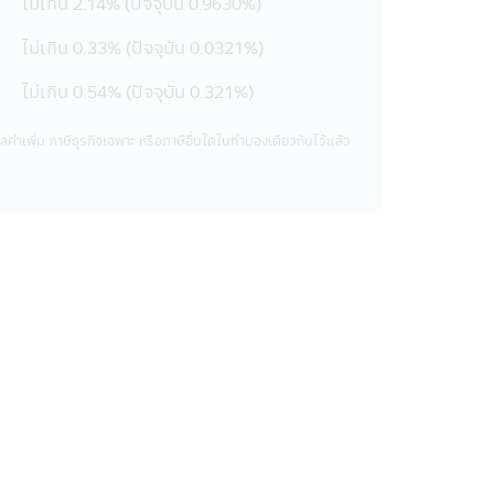
ไม่เกิน 2.14% (ปัจจุบัน 0.9630%)
อมีการละเมิดความปลอดภัยของรหัสผ่าน
ไม่เกิน 0.33% (ปัจจุบัน 0.0321%)
ะบุไว้ในส่วนนี้ของนโยบายความเป็นส่วน
ไม่เกิน 0.54% (ปัจจุบัน 0.321%)
ค่าเพิ่ม ภาษีธุรกิจเฉพาะ หรือภาษีอื่นใดในทํานองเดียวกันไว้แล้ว
เช่น
กองทุนรวมของท่าน
สารของบริษัทในกลุ่ม
นรวมถึงการละเมิดอื่นๆ ต่อนโยบายและ
อมูล, โรงพิมพ์, ผู้ตรวจสอบรวมถึงผู้
ให้บริการของบริษัทฯแก่ท่าน