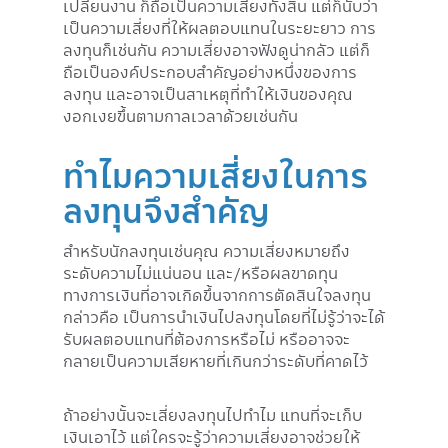
เปลี่ยนงาน ก็ถือเป็นความเสี่ยงทั้งสิ้น แต่ก็นับว่า
เป็นความเสี่ยงที่ให้ผลตอบแทนในระยะยาว การ
ลงทุนก็เช่นกัน ความเสี่ยงอาจฟังดูน่ากลัว แต่ก็
ถือเป็นองค์ประกอบสำคัญอย่างหนึ่งของการ
ลงทุน และอาจเป็นสาเหตุที่ทำให้เงินของคุณ
งอกเงยขึ้นตามกาลเวลาด้วยเช่นกัน
ทำไมความเสี่ยงในการ
ลงทุนจึงสำคัญ
สำหรับนักลงทุนเช่นคุณ ความเสี่ยงหมายถึง
ระดับความไม่แน่นอน และ/หรือผลขาดทุน
ทางการเงินที่อาจเกิดขึ้นจากการตัดสินใจลงทุน
กล่าวคือ เป็นการนำเงินไปลงทุนโดยที่ไม่รู้ว่าจะได้
รับผลตอบแทนที่ต้องการหรือไม่ หรืออาจจะ
กลายเป็นความเสียหายที่เกินกว่าระดับที่คาดไว้
ถ้าอย่างนั้นจะเสี่ยงลงทุนไปทำไม แทนที่จะเก็บ
เงินเอาไว้ แต่ใครจะรู้ว่าความเสี่ยงอาจช่วยให้