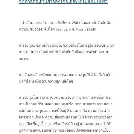
จัดการกองทุนสำรองเลี้ยงชีพได้ในแอปเดียว
1 อ้างอิงผลการคำนวณจนถึงปีพ.ศ. 2561 โดยสถาบันจัดอันดับ
ความน่าเชื่อถือระดับโลก Standard & Poor’s (S&P)
การลงทุนมีความเสี่ยง รวมถึงความเสี่ยงในการสูญเสียเงินต้น ผล
การดำเนินงานในอดีตมิได้เป็นสิ่งยืนยันถึงผลการดำเนินงานใน
อนาคต
การจัดสรรสินทรัพย์และการกระจายการลงทุนมิได้เป็นสิ่งยืนยัน
ผลกำไรหรือป้องกันความสูญเสียใดๆ
การลงทุนในตราสารทุนมีความเสี่ยงมากกว่าหลักทรัพย์อื่นๆ และ
อาจมีโอกาสได้รับผลตอบแทนสูงหรือขาดทุนมากกว่า ความเสี่ยง
หลักในการลงทุนตราสารหนี้มีอยู่ 2 ประการ คือ ความเสี่ยงด้าน
อัตราดอกเบี้ยและความเสี่ยงด้านเครดิต โปรดทราบว่าเมื่ออัตรา
ดอกเบี้ยเพิ่มสูงขึ้น ราคาพันธบัตรที่ถืออยู่จะลดลงและอาจทำให้
มูลค่าการลงทุนลดลงด้วย การเปลี่ยนแปลงของอัตราดอกเบี้ยมี