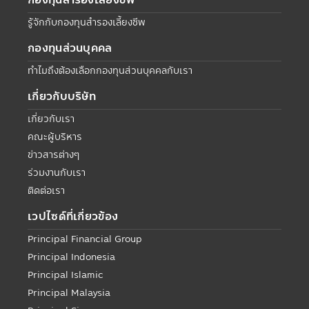
รู้จักกับกองทุนสำรองเลี้ยงชีพ
กองทุนส่วนบุคคล
ทำไมถึงต้องเลือกกองทุนส่วนบุคคลกับเรา
เกี่ยวกับบริษัท
เกี่ยวกับเรา
คณะผู้บริหาร
ข่าวสารต่างๆ
ร่วมงานกับเรา
ติดต่อเรา
เวปไซด์ที่เกี่ยวข้อง
Principal Financial Group
Principal Indonesia
Principal Islamic
Principal Malaysia