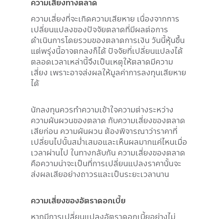
ความเสี่ยงทางตลาด
ความเสี่ยงที่จะเกิดความเสียหาย เนื่องจากการ
เปลี่ยนแปลงของปัจจัยตลาดที่มีผลต่อการ
ดำเนินการโดยรวมของตลาดการเงิน วันนี้หุ้นขึ้น
แต่พรุ่งนี้อาจตกลงก็ได้ ปัจจัยที่เปลี่ยนแปลงได้
ตลอดเวลาเหล่านี้จึงเป็นเหตุให้ตลาดมีความ
เสี่ยง เพราะอาจส่งผลให้มูลค่าการลงทุนเสียหาย
ได้
นักลงทุนควรทำความเข้าใจความต่างระหว่าง
ความผันผวนของตลาด กับความเสี่ยงของตลาด
เสียก่อน ความผันผวน ต้องพิจารณาว่าราคาที่
เปลี่ยนไปนั้นสม่ำเสมอและเห็นผลมากแค่ไหนเมื่อ
เวลาผ่านไป ในทางกลับกัน ความเสี่ยงของตลาด
คือความน่าจะเป็นที่การเปลี่ยนแปลงราคานั้นจะ
ส่งผลเสียอย่างถาวรและเป็นระยะเวลานาน
ความเสี่ยงของอัตราดอกเบี้ย
หากมีการเปลี่ยนแปลงอัตราดอกเบี้ยอย่างไม่