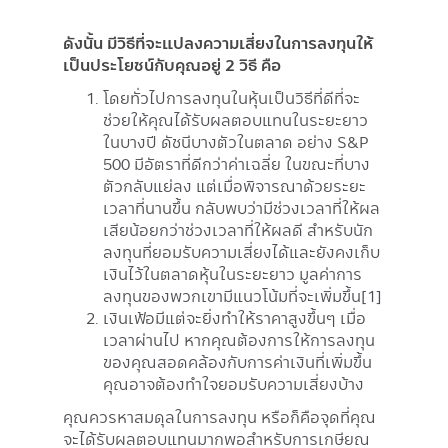
ดังนั้น มีวิธีที่จะแปลงความเสี่ยงในการลงทุนให้
เป็นประโยชน์กับคุณอยู่ 2 วิธี คือ
โดยทั่วไปการลงทุนในหุ้นเป็นวิธีที่ดีที่จะ
ช่วยให้คุณได้รับผลตอบแทนในระยะยาว
ในบางปี ดัชนีบางตัวในตลาด อย่าง S&P
500 มีอัตราที่ดีกว่าค่าเฉลี่ย ในขณะที่บาง
ตัวกลับแย่ลง แต่เมื่อพิจารณาด้วยระยะ
เวลาที่นานขึ้น กลับพบว่ามีช่วงเวลาที่ให้ผล
เสียน้อยกว่าช่วงเวลาที่ให้ผลดี สำหรับนัก
ลงทุนที่ยอมรับความเสี่ยงได้และยังคงเก็บ
เงินไว้ในตลาดหุ้นในระยะยาว มูลค่าการ
ลงทุนของพวกเขามีแนวโน้มที่จะเพิ่มขึ้น[1]
เงินเฟ้อมีแต่จะยิ่งทำให้ราคาสูงขึ้นๆ เมื่อ
เวลาผ่านไป หากคุณต้องการให้การลงทุน
ของคุณสอดคล้องกับการค่าเงินที่เพิ่มขึ้น
คุณอาจต้องทำใจยอมรับความเสี่ยงบ้าง
คุณควรหาสมดุลในการลงทุน หรือก็คือจุดที่คุณ
จะได้รับผลตอบแทนมากพอสำหรับการเกษียณ