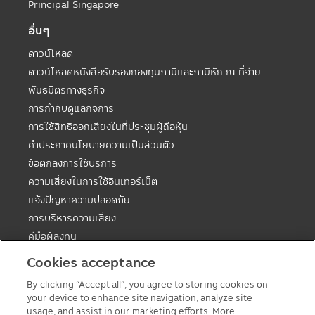
Principal Singapore
อื่นๆ
ดาวน์โหลด
ดาวน์โหลดหนังสือรับรองกองทุนภาษีและภาษีหัก ณ ที่จ่าย
พันธมิตรทางธุรกิจ
การกำกับดูแลกิจการ
การใช้สิทธิออกเสียงในที่ประชุมผู้ถือหุ้น
คำประกาศนโยบายความเป็นส่วนตัว
ข้อตกลงการใช้บริการ
ความเสี่ยงในการใช้อินเทอร์เน็ต
แจ้งปัญหาความปลอดภัย
การบริหารความเสี่ยง
คู่มือผู้ลงทุน
ตารางวันหยุดกองต่างประเทศ
Cookies acceptance
คู่มือการลงทุนในกองทุนที่มีสิทธิประโยชน์ทางภาษี
By clicking “Accept all”, you agree to storing cookies on
แบบฟอร์มต่างๆ
your device to enhance site navigation, analyze site
นโยบายเกี่ยวกับคุกกี้
usage, and assist in our marketing efforts. More