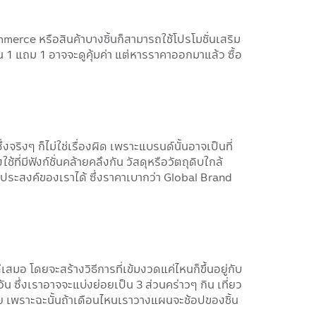
ce หรือสินค้าบางชิ้นก็สามารถใช้โปรโมชั่นเสริม
่น 1 แถม 1 อาจจะดูคุ้มค่า แต่หารราคาออกมาแล้ว ซื้อ
จริงๆ ก็ไม่ใช่เรื่องผิด เพราะแบรนด์นั้นอาจเป็นที่
้ที่มีฟังก์ชั่นคล้ายคลึงกัน วัสดุหรือวัตถุดิบใกล้
ระสงค์ของเราได้ ซึ่งราคาเบากว่า Global Brand
ีเสมอ โดยจะสร้างวิธีการที่เข้มงวดแค่ไหนก็ขึ้นอยู่กับ
น ซึ่งเราอาจจะแบ่งย่อยเป็น 3 ส่วนคร่าวๆ กิน เที่ยว
อย เพราะฉะนั้นถ้าเดือนไหนเราวางแผนจะช้อปของชิ้น