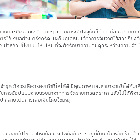
น์และปิดภาคธุรกิจต่างๆ สถานการณ์ปัจจุบันก็ถือว่าผ่อนคลายมากขึ้น
ช้เงินอย่างเคร่งครัด แต่ก็ปฏิเสธไม่ได้ว่าการจับจ่ายใช้สอยก็ยังต้อ
วจะมีวิธีช้อปปิ้งแบบไหนไหม ที่จะยังรักษาความสมดุลระหว่างความจำเป็น
เริ่มชำรุด ก็ควรเลือกรองเท้าที่ใส่ได้ดี มีคุณภาพ และสามารถเข้าได้ก
างกับการช้อปแบบฉาบฉวยมาจากการจัดรายการลดราคา แล้วไม่ได้พิจารณาให
รุไป กลายเป็นการเสียเงินโดยใช่เหตุ
ราะคนออกไปไหนมาไหนน้อยลง โฟกัสกับการอยู่ที่บ้านเป็นหลัก ร้านค้