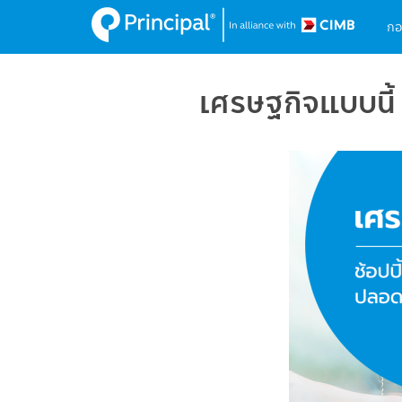
M
Skip
กอ
to
na
main
content
เศรษฐกิจแบบนี้ 