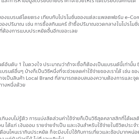
 และการหาข้อมูลเปรียบเทียบราคาจะช่วยให้เราได้เปรียบในศึกนี้ได้
ของแบรนด์โดยตรง เทียบกับโปรโมชั่นของแต่ละแพลตฟอร์ม e-Commer
ื่องของปริมาณ เช่น การซื้อสกินแคร์ ถ้าซื้อปริมาณขวดกลางในโปรโมชั
ที่ต้องการแบบประหยัดขึ้นอีกเยอะเลย
ันดับ 1 ในดวงใจ ประมาณว่าถ้าจะซื้อก็ต้องเป็นแบรนด์นี้เท่านั้น ซึ่ง
ด์อื่นๆ บ้างก็เป็นวิธีหนึ่งที่จะช่วยลดค่าใช้จ่ายของเราได้ เช่น ของใช
อาจเป็นสินค้า Local Brand ที่สามารถตอบสนองความต้องการและจุดป
ทางหนึ่งด้วย
ินงบไม่รู้ตัว การแบ่งสัดส่วนค่าใช้จ่ายก็เป็นวิธีสุดคลาสสิกที่ได้ผลด
น ได้แก่ เงินออม รายจ่ายจำเป็น และเงินสำหรับใช้จ่ายในชีวิตประจำวั
้าเดือนไหนเรากินประหยัด ก็จะมีงบไปใช้กับการเที่ยวและช้อปมากหน่
แต่ยังมีอยู่ได้ ไม่ตึงจนเกินไป