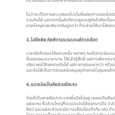
กัน ดังนั้นเราควรศึกษาเทคนิคในการช้อปปิ้งออนไลน์
ไม่ว่าจะเป็นการตรวจสอบโปรโมชั่นช่องทางออนไลน์
ร่วมกันได้ นอกจากนั้นสิ่งที่ควรดูควบคู่กันไปคือเร
ขวดใหญ่ขวดเดียวกลับถูกกว่า ก็จะช่วยให้เราได้ของ
3. ไม่ยึดติด คิดพิจารณาแบรนด์ทางเลือก
เวลานึกถึงของใช้อย่างหนึ่ง หลายๆ คนก็มักจะมีแบรนด์อ
ชื่นชอบของเรามานาน ใช้แล้วรู้สึกดี แต่การพิจารณาแบรน
เคียง พอใช้ทดแทนกันได้ แต่ราคาย่อมเยากว่า หรือ
และยังได้เป็นการช่วยสนับสนุนธุรกิจภายในชุมชนอีก
4. แบ่งเงินเป็นสัดส่วนชัดเจน
ใครที่เป็นสายช้อปประเภทยั้งมือไม่อยู่ เผลอเป็นช้อปเก
แต่ละคน ซึ่งส่วนใหญ่ก็จะแบ่งเงินได้ออกมาเป็น 3 ส่ว
ช้อป และแต่ละส่วนจะมีความเชื่อมโยงถึงกัน เช่น ถ
ใหญ่ อาจงดมื้อหรูกับลดความถี่ของการไปเที่ยวลงบ้าง 