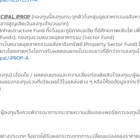
RINCIPAL iPROP
(กองทุนนี้ลงทุนกระจุกตัวในกลุ่มอุตสาหกรรมอสังหาร
ุนอาจสูญเสียเงินลงทุนจำนวนมาก)
nfrastructure Fund ทั้งในและภูมิภาคเอเชีย ที่มีศักยภาพเติบโต 
 Funds), กองทุนรวมหมวดอุตสาหกรรม (Sector Fund)
ารในหมวดอุตสาหกรรมอสังหาริมทรัพย์ (Property Sector Fund) ไ
ยะยาวโดยคาดหวังโอกาสรับผลตอบแทนในระยะยาวที่ดีกว่าการลงทุนใน
ipal/iPROP-A
กองทุน) เงื่อนไข / ผลตอบแทนและความเสี่ยงก่อนตัดสินใจลงทุน/ผู
นของกองทุนรวมที่เปิดเผยไว้ในแหล่งต่าง ๆ หรือให้ขอข้อมูลจากเจ้
ต
า ผู้ลงทุนจึงควรพิจารณาการกระจายความเสี่ยงของพอร์ตการลงท
ุนต่างประเทศ จึงอาจได้รับผลกระทบจากการเปลี่ยนแปลงของราคาหลักทร