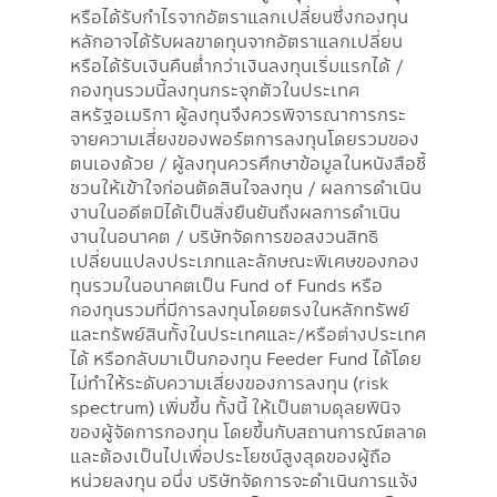
หรือได้รับกำไรจากอัตราแลกเปลี่ยนซึ่งกองทุน
หลักอาจได้รับผลขาดทุนจากอัตราแลกเปลี่ยน
หรือได้รับเงินคืนต่ำกว่าเงินลงทุนเริ่มแรกได้ /
กองทุนรวมนี้ลงทุนกระจุกตัวในประเทศ
สหรัฐอเมริกา ผู้ลงทุนจึงควรพิจารณาการกระ
จายความเสี่ยงของพอร์ตการลงทุนโดยรวมของ
ตนเองด้วย / ผู้ลงทุนควรศึกษาข้อมูลในหนังสือชี้
ชวนให้เข้าใจก่อนตัดสินใจลงทุน / ผลการดำเนิน
งานในอดีตมิได้เป็นสิ่งยืนยันถึงผลการดำเนิน
งานในอนาคต / บริษัทจัดการขอสงวนสิทธิ
เปลี่ยนแปลงประเภทและลักษณะพิเศษของกอง
ทุนรวมในอนาคตเป็น Fund of Funds หรือ
กองทุนรวมที่มีการลงทุนโดยตรงในหลักทรัพย์
และทรัพย์สินทั้งในประเทศและ/หรือต่างประเทศ
ได้ หรือกลับมาเป็นกองทุน Feeder Fund ได้โดย
ไม่ทำให้ระดับความเสี่ยงของการลงทุน (risk
spectrum) เพิ่มขึ้น ทั้งนี้ ให้เป็นตามดุลยพินิจ
ของผู้จัดการกองทุน โดยขึ้นกับสถานการณ์ตลาด
และต้องเป็นไปเพื่อประโยชน์สูงสุดของผู้ถือ
หน่วยลงทุน อนึ่ง บริษัทจัดการจะดำเนินการแจ้ง