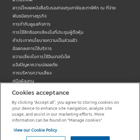
ดาวน์โหลดหนังสือรับรองกองทุนภาษีและภาษีหัก ณ ที่จ่าย
พันธมิตรทางธุรกิจ
การกำกับดูแลกิจการ
การใช้สิทธิออกเสียงในที่ประชุมผู้ถือหุ้น
คำประกาศนโยบายความเป็นส่วนตัว
ข้อตกลงการใช้บริการ
ความเสี่ยงในการใช้อินเทอร์เน็ต
แจ้งปัญหาความปลอดภัย
การบริหารความเสี่ยง
คู่มือผู้ลงทุน
ตารางวันหยุดกองต่างประเทศ
Cookies acceptance
คู่มือการลงทุนในกองทุนที่มีสิทธิประโยชน์ทางภาษี
By clicking “Accept all”, you agree to storing cookies on
แบบฟอร์มต่างๆ
your device to enhance site navigation, analyze site
นโยบายเกี่ยวกับคุกกี้
usage, and assist in our marketing efforts. More
information can be found on "Manage cookies".
View our Cookie Policy
© 2026 Principal Asset Management Co.,Ltd