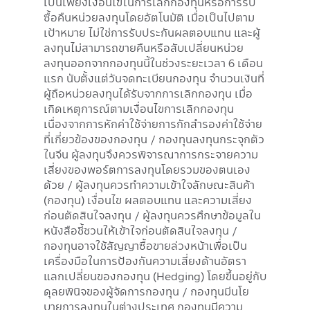
เป็นเพียงเงื่อนไขในการเลิกกองทุนหรือการรับ
ซื้อคืนหน่วยลงทุนโดยอัตโนมัติ เมื่อเป็นไปตาม
เป้าหมาย ไม่ใช่การรับประกันผลตอบแทน และผู้
ลงทุนไม่สามารถขายคืนหรือสับเปลี่ยนหน่วย
ลงทุนออกจากกองทุนนี้ในช่วงระยะเวลา 6 เดือน
แรก นับตั้งแต่วันจดทะเบียนกองทุน จำนวนเงินที่
ผู้ถือหน่วยลงทุนได้รับจากการเลิกกองทุน เมื่อ
เกิดเหตุการณ์ตามเงื่อนไขการเลิกกองทุน
เนื่องจากการหักค่าใช้จ่ายการกักสำรองค่าใช้จ่าย
ที่เกี่ยวข้องของกองทุน / กองทุนลงทุนกระจุกตัว
ในจีน ผู้ลงทุนจึงควรพิจารณาการกระจายความ
เสี่ยงของพอร์ตการลงทุนโดยรวมของตนเอง
ด้วย / ผู้ลงทุนควรทำความเข้าใจลักษณะสินค้า
(กองทุน) เงื่อนไข ผลตอบแทน และความเสี่ยง
ก่อนตัดสินใจลงทุน / ผู้ลงทุนควรศึกษาข้อมูลใน
หนังสือชี้ชวนให้เข้าใจก่อนตัดสินใจลงทุน /
กองทุนอาจใช้สัญญาซื้อขายล่วงหน้าเพื่อเป็น
เครื่องมือในการป้องกันความเสี่ยงด้านอัตรา
แลกเปลี่ยนของกองทุน (Hedging) โดยขึ้นอยู่กับ
ดุลยพินิจของผู้จัดการกองทุน / กองทุนมีนโย
บายการลงทุนในต่างประเทศ กองทุนมีความ