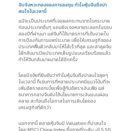
จับจังหวะทองของการลงทุน ทำไมหุ้นจีนถึงน่า
สนใจในเวลานี้
แม้จะเป็นประเทศที่เจอผลกระทบจากโรคระบาด
ก่อนประเทศอื่นๆ แถมยังเจอหลายระลอกในรอบ
สองปีที่ผ่านมา แต่จีนก็ใช้มาตรการที่เข้มงวดใน
การป้องกันการแพร่ระบาด เพื่อให้เศรษฐกิจของ
ประเทศฟื้นตัวกลับมาให้ได้เร็วที่สุด และล่าสุดจีน
ได้กลับมาเปิดประเทศเต็มรูปแบบเรียบร้อยแล้ว
ทำให้จีนกลับมาผงาดได้อีกครั้ง
โดยปัจจัยที่ยืนยันว่าทำไมหุ้นจีนถึงน่าสนใจสุดๆ
ในเวลานี้ ก็เช่นการที่หลายประเทศมีแนวโน้มที่จะ
เพิ่มอัตราดอกเบี้ยเพื่อสู้กับอัตราเงินเฟ้อ แต่
ธนาคารกลางจีนยังใช้นโยบายการเงินแบบผ่อน
คลาย สะท้อนถึงโอกาสในการเติบโตของ
เศรษฐกิจที่ดีกว่า
นอกจากนี้ ตลาดหุ้นจีนมี Valuation ที่น่าสนใจ
โดย MSCI China Index ซื้อขายที่ระดับ -0.5 SD