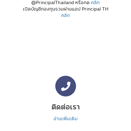
@PrincipalThailand หรือกด
คลิก
เปิดบัญชีกองทุนรวมผ่านแอป Principal TH
คลิก
ติดต่อเรา
อ่านเพิ่มเติม