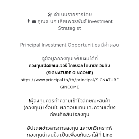
🎤 ดำเนินรายการโดย
👨‍💼 คุณธเนศ เลิศเพชรพันธ์ Investment
Strategist
Principal Investment Opportunities มีคำตอบ
ดูข้อมูลกองทุนเพิ่มเติมได้ที่
กองทุนเปิดซิกเนเจอร์ โกลบอล ไดนามิก อินคัม
(SIGNATURE GINCOME)
https://www.principal.th/th/principal/SIGNATURE
GINCOME
❗️ผู้ลงทุนควรทำความเข้าใจลักษณะสินค้า
(กองทุน) เงื่อนไข ผลตอบแทนและความเสี่ยง
ก่อนตัดสินใจลงทุน
อัปเดตข่าวสารการลงทุน และบทวิเคราะห์
กองทุนน่าสนใจ เป็นเพื่อนกับเราได้ที่ Line