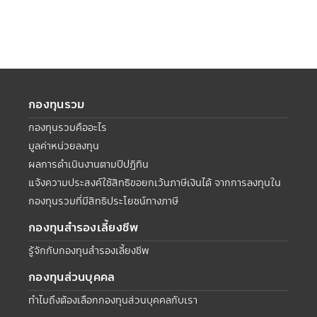
กองทุนรวม
กองทุนรวมคืออะไร
มูลค่าหน่วยลงทุน
ผลการดำเนินงานตามปีปฏิทิน
แจ้งความประสงค์ใช้สิทธิขอยกเว้นภาษีเงินได้ จากการลงทุนใน
กองทุนรวมที่มีสิทธิประโยชน์ทางภาษี
กองทุนสำรองเลี้ยงชีพ
รู้จักกับกองทุนสำรองเลี้ยงชีพ
กองทุนส่วนบุคคล
ทำไมถึงต้องเลือกกองทุนส่วนบุคคลกับเรา