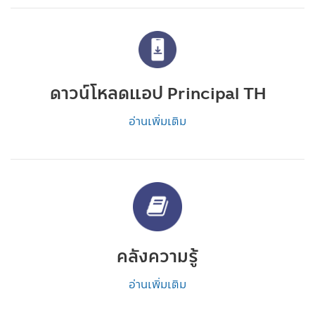
ดาวน์โหลดแอป Principal TH
อ่านเพิ่มเติม
คลังความรู้
อ่านเพิ่มเติม