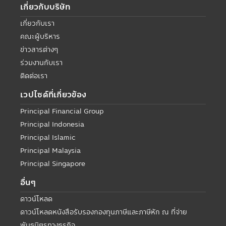
เกี่ยวกับบริษัท
เกี่ยวกับเรา
คณะผู้บริหาร
ข่าวสารต่างๆ
ร่วมงานกับเรา
ติดต่อเรา
เวปไซด์ที่เกี่ยวข้อง
Principal Financial Group
Principal Indonesia
Principal Islamic
Principal Malaysia
Principal Singapore
อื่นๆ
ดาวน์โหลด
ดาวน์โหลดหนังสือรับรองกองทุนภาษีและภาษีหัก ณ ที่จ่าย
พันธมิตรทางธุรกิจ