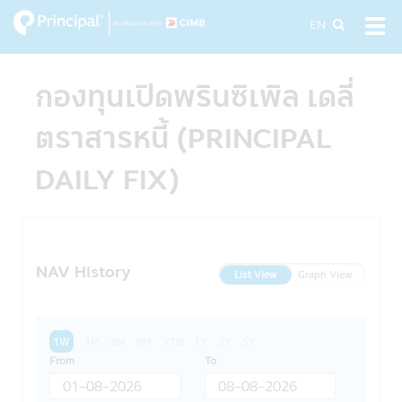
Skip
EN
Tog
to
navi
main
content
กองทุนเปิดพรินซิเพิล เดลี่
ตราสารหนี้ (PRINCIPAL
DAILY FIX)
NAV History
List View
Graph View
1W
1M
3M
6M
YTD
1Y
3Y
5Y
From
To