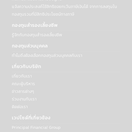
พันธมิตรเพื่อสร้างและเสนอผลิตภัณฑ์หรือ
แจ้งความประสงค์ใช้สิทธิขอยกเว้นภาษีเงินได้ จากการลงทุนใน
บริการ: บริษัทฯอาจเปิดเผยข้อมูลส่วนบุคคลกับ
สถาบันการเงินอื่นๆ ที่เป็นพันธมิตรเพื่อร่วมกัน
กองทุนรวมที่มีสิทธิประโยชน์ทางภาษี
สร้างและเสนอผลิตภัณฑ์ เช่น ธนาคาร
กองทุนสำรองเลี้ยงชีพ
Synchrony ที่เกี่ยวข้องกับบัญชีธนาคารของ
ท่านในกรณีที่ต้องการโอนเงินจากบัญชีของท่าน
รู้จักกับกองทุนสำรองเลี้ยงชีพ
หรือเข้าบัญชีของเท่าน สถาบันการเงินเหล่านี้
กองทุนส่วนบุคคล
อาจใช้ข้อมูลนี้เฉพาะเพื่อทำการตลาดและนำ
เสนอผลิตภัณฑ์ที่เกี่ยวข้องกับบริษัทเท่านั้น
ทำไมถึงต้องเลือกกองทุนส่วนบุคคลกับเรา
• การจัดทำข้อมูลสถิติที่รวบรวมไว้กับบุคคล
ภายนอก รวมถึงธุรกิจอื่นๆ และประชาชนทั่วไป
เกี่ยวกับบริษัท
เกี่ยวกับวิธีการ เวลา และเหตุผลที่ผู้ใช้ไปที่
เกี่ยวกับเรา
เว็บไซต์และใช้บริการของบริษัทฯ ข้อมูลนี้จะไม่
คณะผู้บริหาร
ระบุตัวตนของท่านหรือให้ข้อมูลเกี่ยวกับการใช้
ข่าวสารต่างๆ
เว็บไซต์หรือบริการของท่าน ทั้งนี้บริษัทฯจะไม่
เปิดเผยข้อมูลส่วนบุคคลของท่านกับบุคคล
ร่วมงานกับเรา
ภายนอกเพื่อวัตถุประสงค์ด้านการตลาดโดย
ติดต่อเรา
ปราศจากความยินยอมของท่าน
เวปไซด์ที่เกี่ยวข้อง
กับบุคคลภายนอก
Principal Financial Group
เพื่อวัตถุประสงค์ทางธุรกิจของบริษัทฯหรือตาม