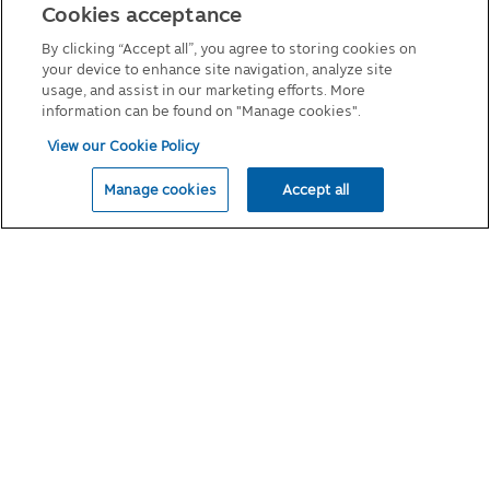
เหมาะสมเพื่อป้องกันอันตรายทางกายภาพหรือ
Cookies acceptance
คู่มือการลงทุนในกองทุนที่มีสิทธิประโยชน์ทางภาษี
การสูญเสียทางการเงิน หรือเพื่อรายงานถึง
By clicking “Accept all”, you agree to storing cookies on
แบบฟอร์มต่างๆ
กิจกรรมที่ต้องสงสัยว่าผิดกฎหมาย
your device to enhance site navigation, analyze site
นโยบายเกี่ยวกับคุกกี้
• เพื่อปกป้องผลประโยชน์ที่สำคัญของบุคคล
usage, and assist in our marketing efforts. More
• เพื่อปกป้องทรัพย์สิน บริการ และสิทธิ์ตาม
information can be found on "Manage cookies".
กฎหมายของบริษัทจัดการ
View our Cookie Policy
• ในส่วนที่เชื่อมโยงกับบริการจัดส่งและบริการ
© 2026 Principal Asset Management Co.,Ltd
ต่างๆ ที่เกี่ยวข้องสำหรับการซื้อที่ทำโดยใช้การ
Manage cookies
Accept all
บริการ
• เพื่อช่วยประเมินและจัดการความเสี่ยง
ตลอดจนป้องกันการฉ้อโกงต่อบริษัทจัดการ
และการฉ้อโกงที่เกี่ยวข้องกับเว็บไซต์หรือการใช้
บริการของบริษัทจัดการ
• ให้หน่วยงาน/ธนาคาร/สถาบันการเงิน เพื่อ
รายงานเครดิตและการเรียกเก็บเงิน
ด้วยความยินยอมของท่าน:
บริษัทฯจะเปิดเผยข้อมูลส่วนบุคคลของท่านและ
ข้อมูลอื่นๆ ด้วยความยินยอมของท่าน ทั้งนี้
บุคคลที่เกี่ยวข้องที่ให้บริการดังกล่าวและได้รับ