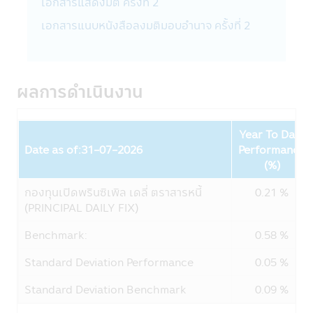
เอกสารแสดงมติ ครั้งที่ 2
บริษัทหลักทรัพย์จัดการกองทุน ซีไอเอ็มบี-พริน
ซิเพิล จำกัด เคารพสิทธิของลูกค้า นโยบายความ
เอกสารแนบหนังสือลงมติมอบอำนาจ ครั้งที่ 2
เป็นส่วนตัวของบริษัทนั้น มีเพื่อให้ท่านมั่นใจยาม
ที่ท่านให้ข้อมูลกับบริษัทฯ โดยลูกค้ามีสิทธิที่จะ
เปิดเผยหรือไม่เปิดเผยข้อมูลของท่านได้
ผลการดำเนินงาน
รูปแบบข้อมูล
ข้อมูลที่ทางบริษัทฯ เก็บนั้นจัดทำเพื่อให้บริษัทฯ
สามารถให้บริการสินค้าทางการเงินแก่ลูกค้า ซึ่ง
Year To Date
ข้อมูลประกอบด้วย ชื่อ, ที่อยู่, วันเกิด, ข้อมูล
Date as of:31-07-2026
Performance
อื่นๆ เช่น อาชีพ, รายได้ประจำปีของท่าน ซึ่งได้
Fund
(%)
จากใบสมัครเปิดบัญชีและข้อมูลของท่านเพื่อใช้
กองทุนเปิดพรินซิเพิล เดลี่ ตราสารหนี้
0.21 %
บริการทางอินเตอร์เน็ตของบริษัทฯ
(PRINCIPAL DAILY FIX)
บริษัทฯอาจจะเก็บข้อมูลเพิ่มเติมจากท่านอีกเมื่อ
ท่านใช้ศูนยบริการและดูแลลูกค้าของบริษัทฯ
Benchmark:
0.58 %
ผ่านระบบออนไลน์หรือโทรศัพท์ เพื่อที่บริษัทฯจะ
Standard Deviation Performance
0.05 %
ได้จัดเตรียมสินค้าและบริการที่ดียิ่งขึ้นทีเหมาะ
กับท่าน
Standard Deviation Benchmark
0.09 %
การใช้รหัสผ่าน