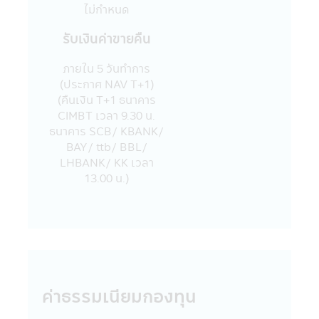
สามารถรับประกันถึงความถูกต้อง และความ
ไม่กำหนด
เป็นปัจจุบันของข้อมูลทั้งหมดที่ปรากฏใน
รับเงินค่าขายคืน
แอปพลิเคชันผ่านโทรศัพท์มือถือนี้ได้
15. บริษัทจัดการขอสงวนสิทธิ์ในการแก้ไข
ภายใน 5 วันทําการ
ปรับปรุง หรือเปลี่ยนแปลงข้อมูลใดๆ ใน
(ประกาศ NAV T+1)
แอปพลิเคชันผ่านโทรศัพท์มือถือนี้ได้โดยไม่
(คืนเงิน T+1 ธนาคาร
จำเป็นต้องแจ้งให้ทราบล่วงหน้า
CIMBT เวลา 9.30 น.
16. บริษัทจัดการอนุญาตให้พนักงานของ
ธนาคาร SCB/ KBANK/
บริษัทจัดการลงทุนในหลักทรัพย์เพื่อตนเองได้
BAY/ ttb/ BBL/
โดยจะต้องปฏิบัติตามจรรยาบรรณ และ
LHBANK/ KK เวลา
ประกาศต่างๆ ที่สมาคมบริษัทจัดการลงทุน
13.00 น.)
กำหนด และจะต้องเปิดเผยการลงทุนดังกล่าว
ให้บริษัทจัดการทราบเพื่อที่บริษัทจัดการจะ
สามารถกำกับ และดูแลการซื้อขายหลักทรัพย์
ของพนักงานได้
17. บริษัทจัดการ และผู้บริหาร รวมถึง
พนักงานเจ้าหน้าที่ของบริษัท ขอสงวนสิทธิ์ที่จะ
ไม่รับผิดชอบต่อความเสียหายทุกกรณีที่เกิดขึ้น
กับข้อมูล และ/หรือ ระบบสื่อสารของผู้เข้าเยี่ยม
ค่าธรรมเนียมกองทุน
ชม หรือผู้ลงทุน อันเนื่องมาจากการเข้ามาใช้