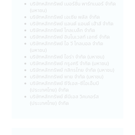
ยังมิได้สำรวจถึงการบริการข้อมูล หรือสินค้า
บริษัทหลักทรัพย์ เมอร์ชั่น พาร์ทเนอร์ จำกัด
ของบริษัทนั้นๆ ดังนั้นบริษัทจัดการจึงมิสามารถ
(มหาชน)
รับประกันความถูกต้องครบถ้วนของข้อมูลดัง
บริษัทหลักทรัพย์ เอเซีย พลัส จำกัด
กล่าว และ รับผิดชอบต่อความเสียหายต่างๆ ที่
บริษัทหลักทรัพย์ แลนด์ แอนด์ เฮ้าส์ จำกัด
เกิดขึ้น
บริษัทหลักทรัพย์ โกลเบล็ก จำกัด
22. ผู้ลงทุนควรตรวจสอบให้แน่ใจว่าผู้ขาย
บริษัทหลักทรัพย์ อินโนเวสท์ เอกซ์ จำกัด
หน่วยลงทุนเป็นบุคคลที่ได้รับความเห็นชอบจาก
บริษัทหลักทรัพย์ ไอ วี โกลบอล จำกัด
สำนักงานคณะกรรมการ ก.ล.ต.
(มหาชน)
23. อัตราค่าธรรมเนียมการหักเงินลงทุนราย
บริษัทหลักทรัพย์ ไอร่า จำกัด (มหาชน)
เดือนจากบัญชีธนาคารของผู้ถือหน่วยลงทุน
บริษัทหลักทรัพย์ กรุงศรี จำกัด (มหาชน)
สำหรับผู้ลงทุนที่ใช้บริการแผนการลงทุน
บริษัทหลักทรัพย์ กสิกรไทย จำกัด (มหาชน)
อัตโนมัติ (Regular Saving Plan)
บริษัทหลักทรัพย์ พาย จำกัด (มหาชน)
- ไม่คิดค่าบริการ สำหรับผู้ลงทุนที่มียอด
บริษัทหลักทรัพย์ ซีจีเอส-ซีไอเอ็มบี
เงินลงทุนหักรายเดือนตั้งแต่ 5,000 บาทขึ้นไป
(ประเทศไทย) จำกัด
ต่อรายการ
บริษัทหลักทรัพย์ ดีบีเอส วิคเคอร์ส
- คิดค่าบริการ 10 บาท ต่อรายการ สำหรับ
(ประเทศไทย) จำกัด
ผู้ลงทุนที่มียอดเงินลงทุนหักรายเดือนต่ำกว่า
5,000 บาท (ปัจจุบันยกเว้นค่าบริการ)
ค่าบริการดังกล่าว มีผลตั้งแต่วันที่ 23
มีนาคม 2563 เป็นต้นไป จนกว่าจะมีประกาศ
เปลี่ยนแปลง