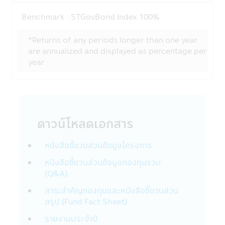
ความรับผิดชอบในการเก็บดูแลรหัสผ่านนั้นเป็น
Benchmark :
STGovBond Index 100%
สิ่งที่ลูกค้าต้องรับผิดชอบ โปรดแน่ใจว่ารหัส
ผ่านของท่านไม่ได้ถูกเปิดเผยต่อบุคคลอื่นๆ ไม่
*Returns of any periods longer than one year
ว่าในเวลาและสถานการณ์ใด กรุณาแจ้งทางบริ
are annualized and displayed as percentage per
ษัทฯ ทันทีที่พบว่ามีการใช้รหัสผ่านโดยที่ไม่ได้รับ
year
อนุญาตจากท่านหรือมีการละเมิดความปลอดภัย
ของรหัสผ่าน
การใช้และการเปิดเผย
บริษัทอาจเปิดเผยข้อมูลส่วนบุคคลของท่านหรือ
ข้อมูลอื่นๆ เกี่ยวกับท่านให้กับผู้อื่นในรูปแบบ
ดาวน์โหลดเอกสาร
ต่างๆ ตามที่ระบุไว้ในส่วนนี้ของนโยบายความ
เป็นส่วนตัว
หนังสือชี้ชวนส่วนข้อมูลโครงการ
บริษัทฯ อาจจะใช้ข้อมูลส่วนบุคคลหรือข้อมูล
หนังสือชี้ชวนส่วนข้อมูลกองทุนรวม
อื่นๆของท่าน ด้วยเหตุผลต่อไปนี้:
(Q&A)
กับสมาชิกบริษัทในกลุ่มของ CIMB-Principal
สาระสำคัญกองทุนและหนังสือชี้ชวนส่วน
และ Principal Financial Group :
สรุป (Fund Fact Sheet)
บริษัทฯอาจเปิดเผยข้อมูลส่วนบุคคลของท่านใน
กลุ่มของ CIMB-Principal และ Principal
รายงานประจำปี
Financial Group เช่น