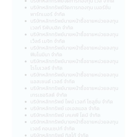
บริษัทหลักทรัพย์จัดการกองทุน ไวส์ จำกัด
เลี้ยงชีพ และกองทุนรวมหุ้นระยะยาว ผู้ถือ
บริษัทหลักทรัพย์จัดการกองทุน เมอร์ชั่น
หน่วยลงทุน (ของกองทุนรวม) จะต้องปฏิบัติ
พาร์ทเนอร์ จำกัด
ตามเงื่อนไขการลงทุน และเงื่อนไขที่กำหนดโดย
บริษัทหลักทรัพย์นายหน้าซื้อขายหน่วยลงทุน
กรมสรรพากรอย่างเคร่งครัดทุกประการ (ซึ่ง
เวลท์ รีพับบลิค จำกัด
สามารถศึกษาได้จากคู่มือการลงทุนที่บริษัท
บริษัทหลักทรัพย์นายหน้าซื้อขายหน่วยลงทุน
จัดการได้จัดให้) มิฉะนั้นผู้ลงทุนจะไม่ได้รับสิทธิ
เว็ลธ์ เมจิก จำกัด
ประโยชน์ทางภาษี และ/หรือ ผู้ลงทุนอาจถูกหัก
บริษัทหลักทรัพย์นายหน้าซื้อขายหน่วยลงทุน
หรือไม่สามารถขอคืนภาษี ณ ที่จ่ายจากกำไรที่
ฟินโนมีนา จำกัด
เกิดขึ้นตลอดจนผู้ลงทุนจะต้องคืนสิทธิประโยชน์
บริษัทหลักทรัพย์นายหน้าซื้อขายหน่วยลงทุน
ทางภาษีที่เคยได้รับภายในกำหนดเวลา และ/
โรโบเวลธ์ จำกัด
หรือ อาจจะต้องชำระเงินเพิ่ม และเบี้ยปรับตาม
บริษัทหลักทรัพย์นายหน้าซื้อขายหน่วยลงทุน
ประมวลรัษฎากร อนึ่ง ผู้ลงทุนจะต้องเก็บ
แอสเซนด์ เวลธ์ จำกัด
เอกสารการลงทุนในกองทุนรวมถึงหลักฐาน
บริษัทหลักทรัพย์นายหน้าซื้อขายหน่วยลงทุน
เพื่อพิสูจน์ว่าท่านได้ปฏิบัติตามเงื่อนไขของการ
เทรเชอริสต์ จำกัด
ลงทุนที่กำหนดดังกล่าวอย่างครบถ้วน ทั้งนี้เพื่อ
บริษัทหลักทรัพย์ ไพน์ เวลท์ โซลูชั่น จำกัด
ประโยชน์ในการยืนยันสิทธิประโยชน์ในทางภาษี
บริษัทหลักทรัพย์ เอเอสแอล จำกัด
ของท่านหากถูกเรียกถามในอนาคต อนึ่ง ผู้
บริษัทหลักทรัพย์ เคเคพี ไดม์ จำกัด
ลงทุนควรขอรับ และศึกษาข้อมูลในหนังสือชี้
บริษัทหลักทรัพย์นายหน้าซื้อขายหน่วยลงทุน
ชวน และคู่มือการลงทุนให้เข้าใจ หรือสอบถาม
เวลธ์ คอนเซปท์ จำกัด
รายละเอียดเพิ่มเติมได้ที่ บริษัทจัดการ หรือผู้
บริษัทหลักทรัพย์ ทิสโก้ จำกัด