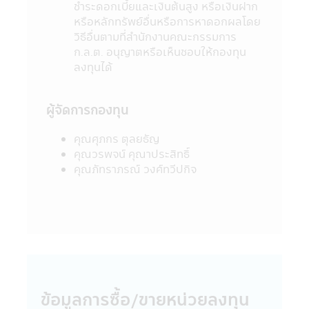
Internet ของสำนักงานคณะกรรมการ ก.ล.ต.
ชำระดอกเบี้ยและเงินต้นสูง หรือเงินฝาก
http://www.sec.or.th
หรือหลักทรัพย์อื่นหรือการหาดอกผลโดย
9. กองทุนรวมเป็นนิติบุคคลแยกต่างหากจาก
วิธีอื่นตามที่สำนักงานคณะกรรมการ
บริษัทจัดการ ดังนั้นบริษัทจัดการจึงไม่มีภาระ
ก.ล.ต. อนุญาตหรือเห็นชอบให้กองทุน
ผูกพันในการชดเชยผลขาดทุนของกองทุนรวม
ลงทุนได้
ทั้งนี้ ผลการดำเนินงานของกองทุนรวม ไม่ได้ขึ้น
อยู่กับสถานะทางการเงินหรือผลการดำเนินงาน
ผู้จัดการกองทุน
ของบริษัทจัดการ
10. การลงทุนในกองทุนรวมใดๆ ที่มีรายชื่อ
คุณศุภกร ตุลยธัญ
ปรากฏในแอปพลิเคชันผ่านโทรศัพท์มือถือนี้อยู่
คุณวรพจน์ คุณาประสิทธิ์
ภายใต้การควบคุมของกฎหมายไทยรวมถึงกฎ
คุณภัทราภรณ์ วงศ์ทวีปกิจ
ระเบียบ และข้อบังคับต่างๆ ที่กำหนดไว้ตามพระ
ราชบัญญัติหลักทรัพย์ และตลาดหลักทรัพย์
พ.ศ. 2535 (ที่แก้ไขเพิ่มเติม)
11. ข้อมูลในแอปพลิเคชันผ่านโทรศัพท์มือถือ
นี้เป็นข้อมูลทั่วไป ไม่ใช่คำแนะนำหรือความเห็น
และไม่ถือเป็นการแทนคำแนะนำ หรือมีความมุ่ง
หมายให้ถือเป็นคำเสนอ หรือการเชิญชวนให้
บุคคลใดทำการซื้อ หรือขายผลิตภัณฑ์ด้านการ
ลงทุนประเภทต่าง ๆ ความเสียหายใด ๆ ที่เกิด
ข้อมูลการซื้อ/ขายหน่วยลงทุน
ขึ้นแก่ผู้ที่ใช้ข้อมูลหรือตัดสินใจจากเนื้อหาในเว็ป