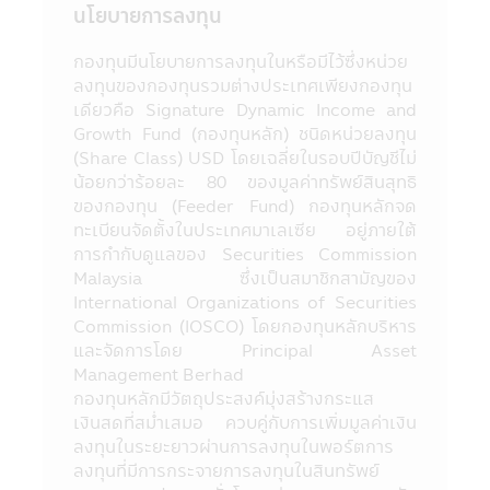
ขึ้นแก่ผู้ที่ใช้ข้อมูลหรือตัดสินใจจากเนื้อหาในเว็ป
นโยบายการลงทุน
ไซด์นี้ไม่อาจเรียกร้องได้
12. การที่สำนักงานคณะกรรมการ ก.ล.ต. ได้
กองทุนมีนโยบายการลงทุนในหรือมีไว้ซึ่งหน่วย
อนุมัติให้จัดตั้งและจัดการโครงการของกองทุน
ลงทุนของกองทุนรวมต่างประเทศเพียงกองทุน
รวมที่ปรากฏอยู่ในแอปพลิเคชันผ่านโทรศัพท์
เดียวคือ Signature Dynamic Income and
มือถือนี้ มิได้เป็นการแสดงว่าคณะกรรมการ
Growth Fund (กองทุนหลัก) ชนิดหน่วยลงทุน
ก.ล.ต. และสำนักงานคณะกรรมการ ก.ล.ต. ได้
(Share Class) USD โดยเฉลี่ยในรอบปีบัญชีไม่
รับรองถึงความถูกต้องของข้อมูลในหนังสือชี้
น้อยกว่าร้อยละ 80 ของมูลค่าทรัพย์สินสุทธิ
ชวน และมิได้ประกันราคาหน่วยลงทุนที่เสนอ
ของกองทุน (Feeder Fund) กองทุนหลักจด
ขาย
ทะเบียนจัดตั้งในประเทศมาเลเซีย อยู่ภายใต้
13. การวัดผลการดำเนินงานของกองทุนรวม
การกำกับดูแลของ Securities Commission
ในแอปพลิเคชันผ่านโทรศัพท์มือถือนี้ ใช้วิธี
Malaysia ซึ่งเป็นสมาชิกสามัญของ
วัดผลการดำเนินงานตามมาตรฐานที่สมาคม
International Organizations of Securities
บริษัทจัดการลงทุนกำหนด และผลการดำเนิน
Commission (IOSCO) โดยกองทุนหลักบริหาร
งานในอดีตของกองทุนรวม มิได้เป็นสิ่งยืนยัน
และจัดการโดย Principal Asset
ถึงผลการดำเนินงานในอนาคต
Management Berhad
14. ข้อความทั้งหมดที่ปรากฏอยู่ใน
กองทุนหลักมีวัตถุประสงค์มุ่งสร้างกระแส
แอปพลิเคชันผ่านโทรศัพท์มือถือนี้ บริษัทจัดการ
เงินสดที่สม่ำเสมอ ควบคู่กับการเพิ่มมูลค่าเงิน
ได้จัดทำเพื่อเผยแพร่ข้อมูลให้ผู้ถือหน่วยลงทุน
ลงทุนในระยะยาวผ่านการลงทุนในพอร์ตการ
และผู้สนใจลงทุนโดยได้ตระหนักถึงความถูก
ลงทุนที่มีการกระจายการลงทุนในสินทรัพย์