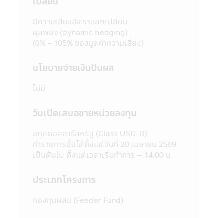
เปลี่ยน
Internet ของสำนักงานคณะกรรมการ ก.ล.ต.
http://www.sec.or.th
มีความเสี่ยงอัตราแลกเปลี่ยน
9. กองทุนรวมเป็นนิติบุคคลแยกต่างหากจาก
ดุลพินิจ (dynamic hedging)
บริษัทจัดการ ดังนั้นบริษัทจัดการจึงไม่มีภาระ
(0% - 105% ของมูลค่าความเสี่ยง)
ผูกพันในการชดเชยผลขาดทุนของกองทุนรวม
ทั้งนี้ ผลการดำเนินงานของกองทุนรวม ไม่ได้ขึ้น
นโยบายจ่ายเงินปันผล
อยู่กับสถานะทางการเงินหรือผลการดำเนินงาน
ของบริษัทจัดการ
ไม่มี
10. การลงทุนในกองทุนรวมใดๆ ที่มีรายชื่อ
ปรากฏในแอปพลิเคชันผ่านโทรศัพท์มือถือนี้อยู่
วันเปิดเสนอขายหน่วยลงทุน
ภายใต้การควบคุมของกฎหมายไทยรวมถึงกฎ
ระเบียบ และข้อบังคับต่างๆ ที่กำหนดไว้ตามพระ
สกุลดอลลาร์สหรัฐ (Class USD-R)
ราชบัญญัติหลักทรัพย์ และตลาดหลักทรัพย์
ทำรายการซื้อได้ตั้งแต่วันที่ 20 เมษายน 2569
พ.ศ. 2535 (ที่แก้ไขเพิ่มเติม)
เป็นต้นไป ตั้งแต่เวลาเริ่มทำการ – 14.00 น.
11. ข้อมูลในแอปพลิเคชันผ่านโทรศัพท์มือถือ
นี้เป็นข้อมูลทั่วไป ไม่ใช่คำแนะนำหรือความเห็น
ประเภทโครงการ
และไม่ถือเป็นการแทนคำแนะนำ หรือมีความมุ่ง
หมายให้ถือเป็นคำเสนอ หรือการเชิญชวนให้
กองทุนผสม (Feeder Fund)
บุคคลใดทำการซื้อ หรือขายผลิตภัณฑ์ด้านการ
ลงทุนประเภทต่าง ๆ ความเสียหายใด ๆ ที่เกิด