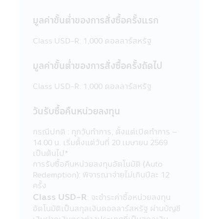
เปลี่ยนแปลง
24. ผู้ลงทุนโปรดศึกษาเงื่อนไขการลงทุนใน
มูลค่าขั้นต่ำของการสั่งซื้อครั้งแรก
กองทุนรวมเพื่อการออม (SSF) / กองทุนรวม
เพื่อการออมพิเศษ (SSFX) หรือหน่วยลงทุน
Class USD-R: 1,000 ดอลลาร์สหรัฐ
ชนิดเพื่อการออมพิเศษ (SSFX) ซึ่งเป็นไปตาม
กฎกระทรวง ฉบับที่ 357 (พ.ศ 2563) ออกตาม
มูลค่าขั้นต่ำของการสั่งซื้อครั้งถัดไป
ความในประมวลรัษฎากรว่าด้วยการยกเว้น
รัษฎากร ลงวันที่ 10 มีนาคม 2563 โดยเป็นไป
Class USD-R: 1,000 ดอลลาร์สหรัฐ
ตามเกณฑ์กรมรรพากรกำหนด ผู้ลงทุนควร
ศึกษาข้อมูลในหนังสือชี้ชวน/หนังสือชี้ชวนส่วน
วันรับซื้อคืนหน่วยลงทุน
สรุปข้อมูลสำคัญ ให้เข้าใจและควรเก็บหนังสือชี้
ชวนไว้เป็นข้อมูล เพื่อใช้อ้างอิงในอนาคต และ
กรณีปกติ : ทุกวันทำการ, ตั้งแต่เปิดทำการ –
เมื่อมีข้อสงสัยให้สอบถามผู้ติดต่อกับผู้ลงทุนให้
14.00 น. เริ่มตั้งแต่วันที่ 20 เมษายน 2569
เข้าใจก่อนซื้อหน่วยลงทุน
เป็นต้นไป*
การรับซื้อคืนหน่วยลงทุนอัตโนมัติ (Auto
คำเตือนเฉพาะกองทุน
Redemption): พิจารณาจ่ายไม่เกินปีละ 12
• ผู้ลงทุนไม่สามารถนำหน่วยลงทุนของกองทุน
ครั้ง
รวมเพื่อการเลี้ยงชีพและกองทุนรวมหุ้นระยะ
Class USD-R
: จะชำระค่าซื้อหน่วยลงทุน
ยาวไปจำหน่าย จ่าย โอน จำนำ หรือนำไปเป็น
อัตโนมัติเป็นสกุลเงินดอลลาร์สหรัฐ ผ่านบัญชี
หลักประกัน