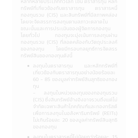
ต้องของข้อมูล แต่อย่างไรก็ตามบริษัทจัดการไม่
หลากหลายประเภททั่วโลก เช่น ตราสารทุน หลัก
สามารถรับประกันถึงความถูกต้อง และความ
ทรัพย์ที่เกี่ยวข้องกับตราสารทุน ตราสารหนี้
เป็นปัจจุบันของข้อมูลทั้งหมดที่ปรากฏใน
กองทุนรวม (CIS) และสินทรัพย์ที่มีสภาพคล่อง
แอปพลิเคชันผ่านโทรศัพท์มือถือนี้ได้
โดยจะจัดสรรการลงทุนตามสภาวะตลาดใน
15. บริษัทจัดการขอสงวนสิทธิ์ในการแก้ไข
ขณะนั้นและการประเมินของผู้จัดการกองทุน
ปรับปรุง หรือเปลี่ยนแปลงข้อมูลใดๆ ใน
โดยทั่วไป กองทุนจะมุ่งเน้นการลงทุนผ่าน
แอปพลิเคชันผ่านโทรศัพท์มือถือนี้ได้โดยไม่
กองทุนรวม (CIS) ที่สอดคล้องกับวัตถุประสงค์
จำเป็นต้องแจ้งให้ทราบล่วงหน้า
ของกองทุน โดยมีกรอบกลยุทธ์การจัดสรร
16. บริษัทจัดการอนุญาตให้พนักงานของ
ทรัพย์สินของกองทุนดังนี้
บริษัทจัดการลงทุนในหลักทรัพย์เพื่อตนเองได้
ลงทุนในตราสารทุน และหลักทรัพย์ที่
โดยจะต้องปฏิบัติตามจรรยาบรรณ และ
เกี่ยวข้องกับตราสารทุนอย่างน้อยร้อยละ
ประกาศต่างๆ ที่สมาคมบริษัทจัดการลงทุน
60 - 85 ของมูลค่าทรัพย์สินสุทธิของกอง
กำหนด และจะต้องเปิดเผยการลงทุนดังกล่าว
ทุน
ให้บริษัทจัดการทราบเพื่อที่บริษัทจัดการจะ
- ลงทุนในหน่วยลงทุนของกองทุนรวม
สามารถกำกับ และดูแลการซื้อขายหลักทรัพย์
(CIS) ซึ่งสินทรัพย์อ้างอิงอาจรวมถึงแต่ไม่
ของพนักงานได้
จำกัดเฉพาะสินค้าโภคภัณฑ์และกองทรัสต์
17. บริษัทจัดการ และผู้บริหาร รวมถึง
เพื่อการลงทุนในอสังหาริมทรัพย์ (REITs)
พนักงานเจ้าหน้าที่ของบริษัท ขอสงวนสิทธิ์ที่จะ
ไม่เกินร้อยละ 20 ของมูลค่าทรัพย์สินสุทธิ
ไม่รับผิดชอบต่อความเสียหายทุกกรณีที่เกิดขึ้น
ของกองทุน
กับข้อมูล และ/หรือ ระบบสื่อสารของผู้เข้าเยี่ยม
ชม หรือผู้ลงทุน อันเนื่องมาจากการเข้ามาใช้
ลงทุนในตราสารหนี้ไม่น้อยกว่าร้อยละ 15