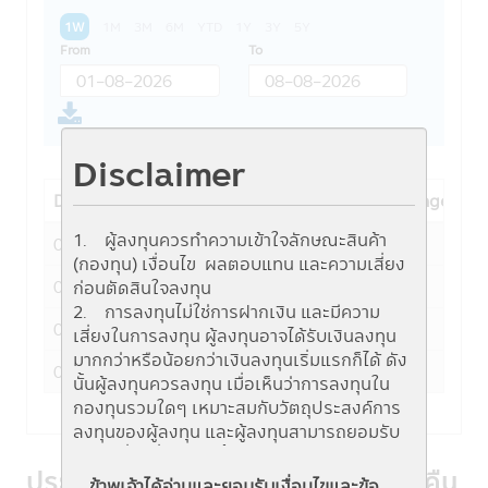
1W
1M
3M
6M
YTD
1Y
3Y
5Y
From
To
Disclaimer
Date
NAV
Fund change
1. ผู้ลงทุนควรทำความเข้าใจลักษณะสินค้า
06-08-2026
0.3295
-0.0007
(กองทุน) เงื่อนไข ผลตอบแทน และความเสี่ยง
05-08-2026
0.3302
0.0015
ก่อนตัดสินใจลงทุน
2. การลงทุนไม่ใช่การฝากเงิน และมีความ
04-08-2026
0.3287
0.0056
เสี่ยงในการลงทุน ผู้ลงทุนอาจได้รับเงินลงทุน
มากกว่าหรือน้อยกว่าเงินลงทุนเริ่มแรกก็ได้ ดัง
03-08-2026
0.3231
0.0026
นั้นผู้ลงทุนควรลงทุน เมื่อเห็นว่าการลงทุนใน
กองทุนรวมใดๆ เหมาะสมกับวัตถุประสงค์การ
ลงทุนของผู้ลงทุน และผู้ลงทุนสามารถยอมรับ
ความเสี่ยงที่อาจเกิดขึ้นจากการลงทุนในกองทุน
ประวัติการจ่ายเงินปันผล/การรับซื้อคืน
รวมนั้นๆ ได้
ข้าพเจ้าได้อ่านและยอมรับเงื่อนไขและข้อ