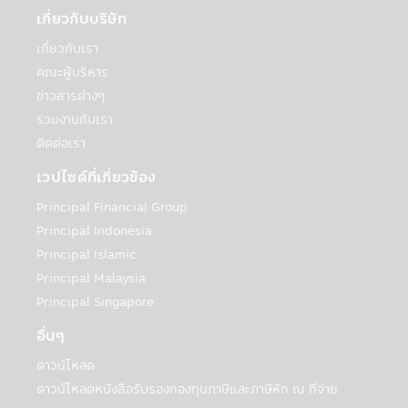
เพื่อวัตถุประสงค์ทางธุรกิจของบริษัทฯหรือตาม
เกี่ยวกับบริษัท
ที่กฎหมายกำหนดหรืออนุญาต:
บริษัทฯอาจเปิดเผยข้อมูลเกี่ยวกับท่านให้กับ
เกี่ยวกับเรา
บุคคลอื่นเพื่อวัตถุประสงค์ทางธุรกิจของบริษัท
คณะผู้บริหาร
จัดการหรือตามที่กฎหมายกำหนดหรืออนุญาต
ข่าวสารต่างๆ
ซึ่งรวมถึง:
ร่วมงานกับเรา
• กรณีจำเป็นต้องดำเนินการดังกล่าวเพื่อ
ติดต่อเรา
ปฏิบัติตามกฎหมาย กระบวนการทางกฎหมาย
หรือกฎข้อบังคับ เพื่อสนับสนุนการตรวจสอบ
เวปไซด์ที่เกี่ยวข้อง
การปฏิบัติตาม และหน้าที่การกำกับดูแลกิจการ
Principal Financial Group
• หน่วยงานบังคับใช้กฎหมาย หน่วยงานที่
มีหน้าที่กำกับดูแล เจ้าหน้าที่ของรัฐ หรือบุคคล
Principal Indonesia
ภายนอกอื่นๆ ที่มีความเกี่ยวข้องกับหมายเรียก
Principal Islamic
คำสั่งศาล หรือกระบวนการหรือข้อกำหนดทาง
Principal Malaysia
กฎหมายอื่นๆ ภายใต้กฎหมายหรือกฎข้อบังคับ
Principal Singapore
หรือกฎหมายและกฎข้อบังคับของเขตอำนาจ
ศาลอื่นที่ใช้บังคับกับบริษัทจัดการหรือบริษัทใน
อื่นๆ
กลุ่มของบริษัทจัดการ ในกรณีที่บริษัทฯต้องทำ
ดาวน์โหลด
เช่นนั้นเพื่อให้สอดคล้องกับกฎหมายดังกล่าว
หรือในกรณีที่บริษัทฯเชื่อโดยดุลยพินิจว่าการ
ดาวน์โหลดหนังสือรับรองกองทุนภาษีและภาษีหัก ณ ที่จ่าย