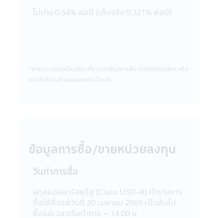
ยังมิได้สำรวจถึงการบริการข้อมูล หรือสินค้า
ไม่เกิน 0.54% ต่อปี (เก็บจริง 0.321% ต่อปี)
ของบริษัทนั้นๆ ดังนั้นบริษัทจัดการจึงมิสามารถ
รับประกันความถูกต้องครบถ้วนของข้อมูลดัง
กล่าว และ รับผิดชอบต่อความเสียหายต่างๆ ที่
เกิดขึ้น
22. ผู้ลงทุนควรตรวจสอบให้แน่ใจว่าผู้ขาย
*ค่าธรรมเนียมเป็นอัตราที่รวมภาษีมูลค่าเพิ่ม ภาษีธุรกิจเฉพาะ หรือ
หน่วยลงทุนเป็นบุคคลที่ได้รับความเห็นชอบจาก
ภาษีอื่นใดในทํานองเดียวกันไว้แล้ว
สำนักงานคณะกรรมการ ก.ล.ต.
23. อัตราค่าธรรมเนียมการหักเงินลงทุนราย
เดือนจากบัญชีธนาคารของผู้ถือหน่วยลงทุน
สำหรับผู้ลงทุนที่ใช้บริการแผนการลงทุน
อัตโนมัติ (Regular Saving Plan)
- ไม่คิดค่าบริการ สำหรับผู้ลงทุนที่มียอด
ข้อมูลการซื้อ/ขายหน่วยลงทุน
เงินลงทุนหักรายเดือนตั้งแต่ 5,000 บาทขึ้นไป
ต่อรายการ
- คิดค่าบริการ 10 บาท ต่อรายการ สำหรับ
วันทำการซื้อ
ผู้ลงทุนที่มียอดเงินลงทุนหักรายเดือนต่ำกว่า
5,000 บาท (ปัจจุบันยกเว้นค่าบริการ)
สกุลดอลลาร์สหรัฐ (Class USD-R) ทำรายการ
ค่าบริการดังกล่าว มีผลตั้งแต่วันที่ 23
ซื้อได้ตั้งแต่วันที่ 20 เมษายน 2569 เป็นต้นไป
มีนาคม 2563 เป็นต้นไป จนกว่าจะมีประกาศ
ตั้งแต่เวลาเริ่มทำการ – 14.00 น.