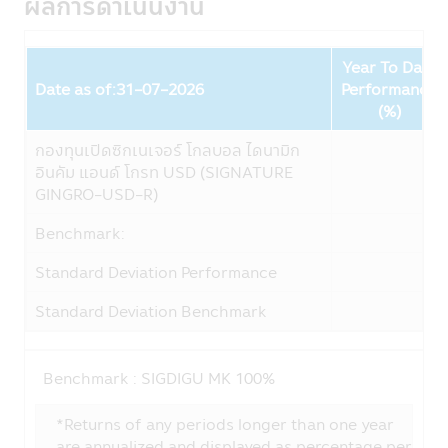
ผลการดำเนินงาน
การใช้รหัสผ่าน
ความรับผิดชอบในการเก็บดูแลรหัสผ่านนั้นเป็น
สิ่งที่ลูกค้าต้องรับผิดชอบ โปรดแน่ใจว่ารหัส
Year To Date
ผ่านของท่านไม่ได้ถูกเปิดเผยต่อบุคคลอื่นๆ ไม่
Date as of:31-07-2026
Performance
ว่าในเวลาและสถานการณ์ใด กรุณาแจ้งทางบริ
Fund
(%)
ษัทฯ ทันทีที่พบว่ามีการใช้รหัสผ่านโดยที่ไม่ได้รับ
อนุญาตจากท่านหรือมีการละเมิดความปลอดภัย
กองทุนเปิดซิกเนเจอร์ โกลบอล ไดนามิก
ของรหัสผ่าน
อินคัม แอนด์ โกรท USD (SIGNATURE
GINGRO-USD-R)
การใช้และการเปิดเผย
บริษัทอาจเปิดเผยข้อมูลส่วนบุคคลของท่านหรือ
Benchmark:
ข้อมูลอื่นๆ เกี่ยวกับท่านให้กับผู้อื่นในรูปแบบ
Standard Deviation Performance
ต่างๆ ตามที่ระบุไว้ในส่วนนี้ของนโยบายความ
เป็นส่วนตัว
Standard Deviation Benchmark
บริษัทฯ อาจจะใช้ข้อมูลส่วนบุคคลหรือข้อมูล
อื่นๆของท่าน ด้วยเหตุผลต่อไปนี้:
กับสมาชิกบริษัทในกลุ่มของ CIMB-Principal
Benchmark :
SIGDIGU MK 100%
และ Principal Financial Group :
บริษัทฯอาจเปิดเผยข้อมูลส่วนบุคคลของท่านใน
*Returns of any periods longer than one year
กลุ่มของ CIMB-Principal และ Principal
are annualized and displayed as percentage per