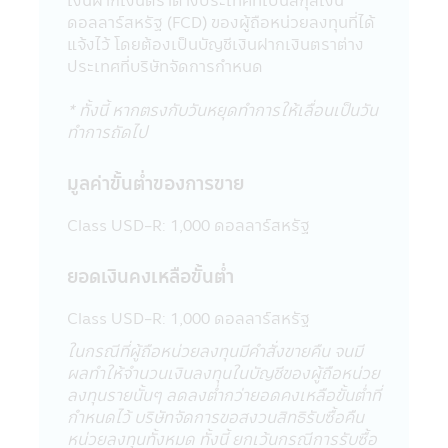
เงินฝากเงินตราต่างประเทศที่เป็นสกุลเงิน
• สำหรับการลงทุนในกองทุนรวมเพื่อการ
ดอลลาร์สหรัฐ (FCD) ของผู้ถือหน่วยลงทุนที่ได้
เลี้ยงชีพ และกองทุนรวมหุ้นระยะยาว ผู้ถือ
แจ้งไว้ โดยต้องเป็นบัญชีเงินฝากเงินตราต่าง
หน่วยลงทุน (ของกองทุนรวม) จะต้องปฏิบัติ
ประเทศที่บริษัทจัดการกำหนด
ตามเงื่อนไขการลงทุน และเงื่อนไขที่กำหนดโดย
กรมสรรพากรอย่างเคร่งครัดทุกประการ (ซึ่ง
* ทั้งนี้ หากตรงกับวันหยุดทำการให้เลื่อนเป็นวัน
สามารถศึกษาได้จากคู่มือการลงทุนที่บริษัท
ทำการถัดไป
จัดการได้จัดให้) มิฉะนั้นผู้ลงทุนจะไม่ได้รับสิทธิ
ประโยชน์ทางภาษี และ/หรือ ผู้ลงทุนอาจถูกหัก
มูลค่าขั้นตํ่าของการขาย
หรือไม่สามารถขอคืนภาษี ณ ที่จ่ายจากกำไรที่
เกิดขึ้นตลอดจนผู้ลงทุนจะต้องคืนสิทธิประโยชน์
Class USD-R: 1,000 ดอลลาร์สหรัฐ
ทางภาษีที่เคยได้รับภายในกำหนดเวลา และ/
หรือ อาจจะต้องชำระเงินเพิ่ม และเบี้ยปรับตาม
ยอดเงินคงเหลือขั้นต่ำ
ประมวลรัษฎากร อนึ่ง ผู้ลงทุนจะต้องเก็บ
เอกสารการลงทุนในกองทุนรวมถึงหลักฐาน
Class USD-R: 1,000 ดอลลาร์สหรัฐ
เพื่อพิสูจน์ว่าท่านได้ปฏิบัติตามเงื่อนไขของการ
ลงทุนที่กำหนดดังกล่าวอย่างครบถ้วน ทั้งนี้เพื่อ
ในกรณีที่ผู้ถือหน่วยลงทุนมีคำสั่งขายคืน จนมี
ประโยชน์ในการยืนยันสิทธิประโยชน์ในทางภาษี
ผลทำให้จำนวนเงินลงทุนในบัญชีของผู้ถือหน่วย
ของท่านหากถูกเรียกถามในอนาคต อนึ่ง ผู้
ลงทุนรายนั้นๆ ลดลงต่ำกว่ายอดคงเหลือขั้นต่ำที่
ลงทุนควรขอรับ และศึกษาข้อมูลในหนังสือชี้
กำหนดไว้ บริษัทจัดการขอสงวนสิทธิรับซื้อคืน
ชวน และคู่มือการลงทุนให้เข้าใจ หรือสอบถาม
หน่วยลงทุนทั้งหมด ทั้งนี้ ยกเว้นกรณีการรับซื้อ