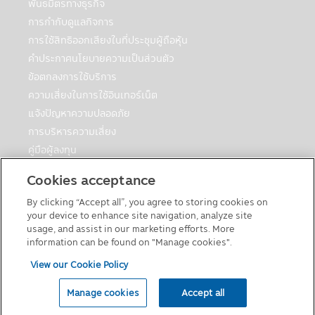
เปิดเผยข้อมูลส่วนบุคคลมีความจำเป็นหรือ
พันธมิตรทางธุรกิจ
เหมาะสมเพื่อป้องกันอันตรายทางกายภาพหรือ
การกำกับดูแลกิจการ
การสูญเสียทางการเงิน หรือเพื่อรายงานถึง
การใช้สิทธิออกเสียงในที่ประชุมผู้ถือหุ้น
กิจกรรมที่ต้องสงสัยว่าผิดกฎหมาย
คำประกาศนโยบายความเป็นส่วนตัว
• เพื่อปกป้องผลประโยชน์ที่สำคัญของบุคคล
ข้อตกลงการใช้บริการ
• เพื่อปกป้องทรัพย์สิน บริการ และสิทธิ์ตาม
กฎหมายของบริษัทจัดการ
ความเสี่ยงในการใช้อินเทอร์เน็ต
• ในส่วนที่เชื่อมโยงกับบริการจัดส่งและบริการ
แจ้งปัญหาความปลอดภัย
ต่างๆ ที่เกี่ยวข้องสำหรับการซื้อที่ทำโดยใช้การ
การบริหารความเสี่ยง
บริการ
คู่มือผู้ลงทุน
• เพื่อช่วยประเมินและจัดการความเสี่ยง
ตารางวันหยุดกองต่างประเทศ
ตลอดจนป้องกันการฉ้อโกงต่อบริษัทจัดการ
Cookies acceptance
และการฉ้อโกงที่เกี่ยวข้องกับเว็บไซต์หรือการใช้
คู่มือการลงทุนในกองทุนที่มีสิทธิประโยชน์ทางภาษี
บริการของบริษัทจัดการ
By clicking “Accept all”, you agree to storing cookies on
แบบฟอร์มต่างๆ
your device to enhance site navigation, analyze site
• ให้หน่วยงาน/ธนาคาร/สถาบันการเงิน เพื่อ
นโยบายเกี่ยวกับคุกกี้
usage, and assist in our marketing efforts. More
รายงานเครดิตและการเรียกเก็บเงิน
information can be found on "Manage cookies".
ด้วยความยินยอมของท่าน:
View our Cookie Policy
© 2026 Principal Asset Management Co.,Ltd
บริษัทฯจะเปิดเผยข้อมูลส่วนบุคคลของท่านและ
Manage cookies
Accept all
ข้อมูลอื่นๆ ด้วยความยินยอมของท่าน ทั้งนี้
บุคคลที่เกี่ยวข้องที่ให้บริการดังกล่าวและได้รับ