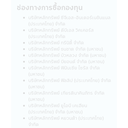
หลักประกัน
ช่องทางการซื้อกองทุน
• สำหรับการลงทุนในกองทุนรวมเพื่อการ
บริษัทหลักทรัพย์ ซีจีเอส-อินเตอร์เนชันแนล
เลี้ยงชีพ และกองทุนรวมหุ้นระยะยาว ผู้ถือ
(ประเทศไทย) จำกัด
หน่วยลงทุน (ของกองทุนรวม) จะต้องปฏิบัติ
บริษัทหลักทรัพย์ ดีบีเอส วิคเคอร์ส
ตามเงื่อนไขการลงทุน และเงื่อนไขที่กำหนดโดย
(ประเทศไทย) จำกัด
กรมสรรพากรอย่างเคร่งครัดทุกประการ (ซึ่ง
บริษัทหลักทรัพย์ ทรีนิตี้ จำกัด
สามารถศึกษาได้จากคู่มือการลงทุนที่บริษัท
บริษัทหลักทรัพย์ ธนชาต จำกัด (มหาชน)
จัดการได้จัดให้) มิฉะนั้นผู้ลงทุนจะไม่ได้รับสิทธิ
บริษัทหลักทรัพย์ บัวหลวง จำกัด (มหาชน)
ประโยชน์ทางภาษี และ/หรือ ผู้ลงทุนอาจถูกหัก
บริษัทหลักทรัพย์ บียอนด์ จำกัด (มหาชน)
หรือไม่สามารถขอคืนภาษี ณ ที่จ่ายจากกำไรที่
บริษัทหลักทรัพย์ ฟินันเซีย ไซรัส จำกัด
เกิดขึ้นตลอดจนผู้ลงทุนจะต้องคืนสิทธิประโยชน์
(มหาชน)
ทางภาษีที่เคยได้รับภายในกำหนดเวลา และ/
บริษัทหลักทรัพย์ ฟิลลิป (ประเทศไทย) จำกัด
หรือ อาจจะต้องชำระเงินเพิ่ม และเบี้ยปรับตาม
(มหาชน)
ประมวลรัษฎากร อนึ่ง ผู้ลงทุนจะต้องเก็บ
บริษัทหลักทรัพย์ เกียรตินาคินภัทร จำกัด
เอกสารการลงทุนในกองทุนรวมถึงหลักฐาน
(มหาชน)
เพื่อพิสูจน์ว่าท่านได้ปฏิบัติตามเงื่อนไขของการ
บริษัทหลักทรัพย์ ยูโอบี เคเฮียน
ลงทุนที่กำหนดดังกล่าวอย่างครบถ้วน ทั้งนี้เพื่อ
(ประเทศไทย) จำกัด (มหาชน)
ประโยชน์ในการยืนยันสิทธิประโยชน์ในทางภาษี
บริษัทหลักทรัพย์ หยวนต้า (ประเทศไทย)
ของท่านหากถูกเรียกถามในอนาคต อนึ่ง ผู้
จำกัด
ลงทุนควรขอรับ และศึกษาข้อมูลในหนังสือชี้