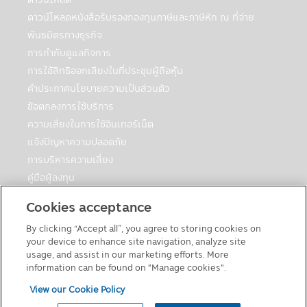
ข้อมูลอื่นๆ ด้วยความยินยอมของท่าน ทั้งนี้
บุคคลที่เกี่ยวข้องที่ให้บริการดังกล่าวและได้รับ
ดาวน์โหลดหนังสือรับรองกองทุนภาษีและภาษีหัก ณ ที่จ่าย
การเปิดเผยข้อมูลจากบริษัทฯ ต้องยินยอมและ
พันธมิตรทางธุรกิจ
ปฏิบัติตามเงื่อนไขการเปิดเผยข้อมูลส่วนบุคคล
การกำกับดูแลกิจการ
ตามกฎหมายความเป็นส่วนตัว
การใช้สิทธิออกเสียงในที่ประชุมผู้ถือหุ้น
ทางเลือกที่จะไม่ทำรายการผ่านอินเตอร์เน็ตและ
คำประกาศนโยบายความเป็นส่วนตัว
แอปพลิเคชัน
ข้อตกลงการใช้บริการ
ถ้าลูกค้ามีความประสงค์ที่จะไม่ทำรายการผ่าน
ความเสี่ยงในการใช้อินเทอร์เน็ต
อินเตอร์เน็ตและแอปพลิเคชัน, ท่านอาจเลือกที่
แจ้งปัญหาความปลอดภัย
จะใช้โทรศัพท์หรือเขียนจดหมายหรือติดต่อ
บริษัทฯ เพื่อที่จะขอข้อมูลเกี่ยวกับการลงทุนใน
การบริหารความเสี่ยง
กองทุนของบริษัท ท่านอาจกรอกแบบฟอร์มเปิด
คู่มือผู้ลงทุน
บัญชีและยื่นเอกสารตัวจริงที่สำนักงานของบริ
ตารางวันหยุดกองต่างประเทศ
ษัทฯ และตัวแทนสนับสนุนการจำหน่วยของบริ
Cookies acceptance
คู่มือการลงทุนในกองทุนที่มีสิทธิประโยชน์ทางภาษี
ษัทฯ ได้
By clicking “Accept all”, you agree to storing cookies on
แบบฟอร์มต่างๆ
your device to enhance site navigation, analyze site
นโยบายเกี่ยวกับคุกกี้
usage, and assist in our marketing efforts. More
Cookies
information can be found on "Manage cookies".
Cookies คือ แฟ้มข้อมูลขนาดเล็กที่บรรจุข้อมูล
ที่ท่านเยี่ยมชมแอปพลิเคชัน บริษัทฯ ใช้
View our Cookie Policy
Cookies ในแอปพลิเคชันของบริษัทฯ เพื่อให้
© 2026 Principal Asset Management Co.,Ltd