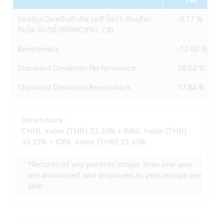
กลุ่มของ CIMB-Principal และ Principal
กองทุนเปิดพรินซิเพิล เดลี่ ไชน่า-อินเดีย-
0.17 %
Financial Group เช่น
อินโด อิควิตี้ (PRINCIPAL CII)
• แนะนำสินค้าและบริการทางการเงิน เช่น
หน่วยลงทุนกองทุนรวมที่อยู่ในความสนใจของ
Benchmark:
-12.00 %
ท่าน
• ประเมินและดำเนินการโปรแกรมประยุกต์ที่
Standard Deviation Performance
18.02 %
สอดคล้องกับสินค้าและบริการทางการเงิน เช่น
หน่วยลงทุนกองทุนรวมของท่าน
Standard Deviation Benchmark
17.84 %
• บริหารจัดการสินค้าและบริการทางการเงิน
เช่น หน่วยลงทุนกองทุนรวมที่ทางบริษัทนำเสนอ
ต่อท่าน
Benchmark :
• เพื่อช่วยให้บริษัทฯจัดการข้อความพร้อมใช้
CNNL Index (THB) 33.33% + INNL Index (THB)
งานและการเชื่อมต่อของผลิตภัณฑ์ บริการ และ
33.33% + IDNL Index (THB) 33.33%
การติดต่อสื่อสารของบริษัทในกลุ่ม
• เพื่อจัดการความเสี่ยง เพื่อช่วยตรวจจับและ
*Returns of any periods longer than one year
ป้องกันการกระทำที่ผิดกฎหมายและการฉ้อโกง
are annualized and displayed as percentage per
ที่อาจเกิดขึ้นรวมถึงการละเมิดอื่นๆ ต่อนโยบาย
year
และข้อตกลงของบริษัทฯ
บริษัทฯ อาจจะเปิดเผยข้องมูลส่วนตัวของท่าน