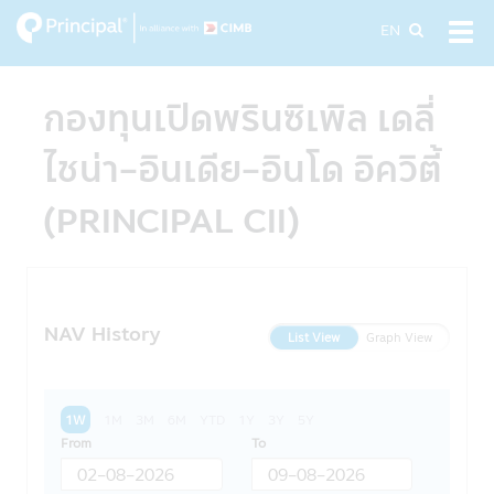
Skip
EN
Tog
to
navi
main
content
กองทุนเปิดพรินซิเพิล เดลี่
ไชน่า-อินเดีย-อินโด อิควิตี้
(PRINCIPAL CII)
NAV History
List View
Graph View
1W
1M
3M
6M
YTD
1Y
3Y
5Y
From
To