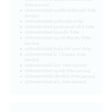
มีนาคม 2563 เป็นต้นไป จนกว่าจะมีประกาศ
จำกัด (มหาชน)
เปลี่ยนแปลง
บริษัทหลักทรัพย์ เมอร์ชั่น พาร์ทเนอร์ จำกัด
24. ผู้ลงทุนโปรดศึกษาเงื่อนไขการลงทุนใน
(มหาชน)
กองทุนรวมเพื่อการออม (SSF) / กองทุนรวม
บริษัทหลักทรัพย์ เอเซีย พลัส จำกัด
เพื่อการออมพิเศษ (SSFX) หรือหน่วยลงทุน
บริษัทหลักทรัพย์ แลนด์ แอนด์ เฮ้าส์ จำกัด
ชนิดเพื่อการออมพิเศษ (SSFX) ซึ่งเป็นไปตาม
บริษัทหลักทรัพย์ โกลเบล็ก จำกัด
กฎกระทรวง ฉบับที่ 357 (พ.ศ 2563) ออกตาม
บริษัทหลักทรัพย์ กรุงศรี พัฒนสิน จำกัด
ความในประมวลรัษฎากรว่าด้วยการยกเว้น
(มหาชน)
รัษฎากร ลงวันที่ 10 มีนาคม 2563 โดยเป็นไป
บริษัทหลักทรัพย์ อินโนเวสท์ เอกซ์ จำกัด
ตามเกณฑ์กรมรรพากรกำหนด ผู้ลงทุนควร
บริษัทหลักทรัพย์ ไอ วี โกลบอล จำกัด
ศึกษาข้อมูลในหนังสือชี้ชวน/หนังสือชี้ชวนส่วน
(มหาชน)
สรุปข้อมูลสำคัญ ให้เข้าใจและควรเก็บหนังสือชี้
บริษัทหลักทรัพย์ ไอร่า จำกัด (มหาชน)
ชวนไว้เป็นข้อมูล เพื่อใช้อ้างอิงในอนาคต และ
บริษัทหลักทรัพย์ กรุงศรี จำกัด (มหาชน)
เมื่อมีข้อสงสัยให้สอบถามผู้ติดต่อกับผู้ลงทุนให้
บริษัทหลักทรัพย์ กสิกรไทย จำกัด (มหาชน)
เข้าใจก่อนซื้อหน่วยลงทุน
บริษัทหลักทรัพย์ พาย จำกัด (มหาชน)
คำเตือนเฉพาะกองทุน
• ผู้ลงทุนไม่สามารถนำหน่วยลงทุนของกองทุน
รวมเพื่อการเลี้ยงชีพและกองทุนรวมหุ้นระยะ
ยาวไปจำหน่าย จ่าย โอน จำนำ หรือนำไปเป็น