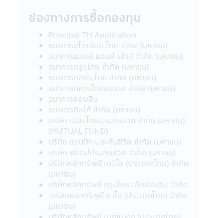
ภายใต้การควบคุมของ พ.ร.บ. หลักทรัพย์และ
ตลาดหลักทรัพย์ พ.ศ. 2535 และบริษัทอาจจะ
ช่องทางการซื้อกองทุน
ยังมิได้สำรวจถึงการบริการข้อมูล หรือสินค้า
ของบริษัทนั้นๆ ดังนั้นบริษัทจัดการจึงมิสามารถ
Principal TH Application
รับประกันความถูกต้องครบถ้วนของข้อมูลดัง
ธนาคารซีไอเอ็มบี ไทย จำกัด (มหาชน)
กล่าว และ รับผิดชอบต่อความเสียหายต่างๆ ที่
ธนาคารแลนด์ แอนด์ เฮ้าส์ จำกัด (มหาชน)
เกิดขึ้น
ธนาคารกรุงไทย จำกัด (มหาชน)
22. ผู้ลงทุนควรตรวจสอบให้แน่ใจว่าผู้ขาย
ธนาคารกสิกร ไทย จำกัด (มหาชน)
หน่วยลงทุนเป็นบุคคลที่ได้รับความเห็นชอบจาก
ธนาคารทหารไทยธนชาต จำกัด (มหาชน)
สำนักงานคณะกรรมการ ก.ล.ต.
ธนาคารออมสิน
23. อัตราค่าธรรมเนียมการหักเงินลงทุนราย
ธนาคารทิสโก้ จำกัด (มหาชน)
เดือนจากบัญชีธนาคารของผู้ถือหน่วยลงทุน
บริษัท เมืองไทยประกันชีวิต จำกัด (มหาชน)
สำหรับผู้ลงทุนที่ใช้บริการแผนการลงทุน
(MUTUAL FUND)
อัตโนมัติ (Regular Saving Plan)
บริษัท แรบบิท ประกันชีวิต จำกัด (มหาชน)
- ไม่คิดค่าบริการ สำหรับผู้ลงทุนที่มียอด
บริษัท ฟิลลิปประกันชีวิต จำกัด (มหาชน)
เงินลงทุนหักรายเดือนตั้งแต่ 5,000 บาทขึ้นไป
บริษัทหลักทรัพย์ เคจีไอ (ประเทศไทย) จำกัด
ต่อรายการ
(มหาชน)
- คิดค่าบริการ 10 บาท ต่อรายการ สำหรับ
บริษัทหลักทรัพย์ กรุงไทย เอ็กซ์สปริง จำกัด
ผู้ลงทุนที่มียอดเงินลงทุนหักรายเดือนต่ำกว่า
บริษัทหลักทรัพย์ ดาโอ (ประเทศไทย) จำกัด
5,000 บาท (ปัจจุบันยกเว้นค่าบริการ)
(มหาชน)
ค่าบริการดังกล่าว มีผลตั้งแต่วันที่ 23
บริษัทหลักทรัพย์ เมย์แบงก์ (ประเทศไทย)