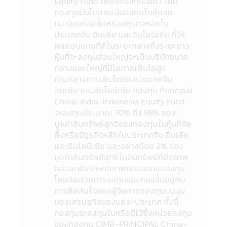
Equity Fund เพียงกองทุนเดียว โดย
วัตถุประสงค์การลงทุน เป็นต้น ได้ที่สำนักงาน
กองทุนมีนโยบายเน้นลงทุนในหุ้นจด
คณะกรรมการ ก.ล.ต. หรือโดยผ่านเครือข่าย
ทะเบียนที่จัดตั้งหรือมีธุรกิจหลักใน
Internet ของสำนักงานคณะกรรมการ ก.ล.ต.
ประเทศจีน อินเดีย และอินโดนีเซีย ที่ให้
http://www.sec.or.th
ผลตอบแทนที่ดีในระยะกลางถึงระยะยาว
9. กองทุนรวมเป็นนิติบุคคลแยกต่างหากจาก
หุ้นที่จะลงทุนส่วนใหญ่จะเป็นบริษัทขนาด
บริษัทจัดการ ดังนั้นบริษัทจัดการจึงไม่มีภาระ
กลางและใหญ่ที่มีโอกาสเติบโตสูง
ผูกพันในการชดเชยผลขาดทุนของกองทุนรวม
ท่ามกลางการเติบโตของประเทศจีน
ทั้งนี้ ผลการดำเนินงานของกองทุนรวม ไม่ได้ขึ้น
อินเดีย และอินโดนีเซีย กองทุน Principal
อยู่กับสถานะทางการเงินหรือผลการดำเนินงาน
China-India-Indonesia Equity Fund
ของบริษัทจัดการ
จะลงทุนประมาณ 70% ถึง 98% ของ
10. การลงทุนในกองทุนรวมใดๆ ที่มีรายชื่อ
มูลค่าสินทรัพย์สุทธิของกองทุนในหุ้นที่จัด
ปรากฏในแอปพลิเคชันผ่านโทรศัพท์มือถือนี้อยู่
ตั้งหรือมีธุรกิจหลักในประเทศจีน อินเดีย
ภายใต้การควบคุมของกฎหมายไทยรวมถึงกฎ
และอินโดนีเซีย และอย่างน้อย 2% ของ
ระเบียบ และข้อบังคับต่างๆ ที่กำหนดไว้ตามพระ
มูลค่าสินทรัพย์สุทธิในสินทรัพย์ที่มีสภาพ
ราชบัญญัติหลักทรัพย์ และตลาดหลักทรัพย์
คล่องเพื่อรักษาสภาพคล่องของกองทุน
พ.ศ. 2535 (ที่แก้ไขเพิ่มเติม)
โดยสัดส่วนการลงทุนของกองขึ้นอยู่กับ
11. ข้อมูลในแอปพลิเคชันผ่านโทรศัพท์มือถือ
การตัดสินใจของผู้จัดการกองทุนบนมุม
นี้เป็นข้อมูลทั่วไป ไม่ใช่คำแนะนำหรือความเห็น
มองเศรษฐกิจของแต่ละประเทศ ทั้งนี้
และไม่ถือเป็นการแทนคำแนะนำ หรือมีความมุ่ง
กองทุนจะลงทุนในหรือมีไว้ซึ่งหน่วยลงทุน
หมายให้ถือเป็นคำเสนอ หรือการเชิญชวนให้
ของกองทุน CIMB-PRINCIPAL China-
บุคคลใดทำการซื้อ หรือขายผลิตภัณฑ์ด้านการ