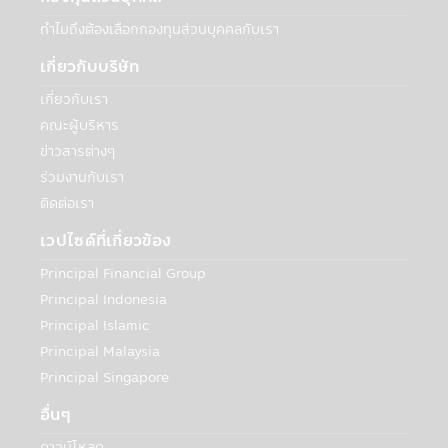
หรือในกรณีที่บริษัทฯเชื่อโดยดุลยพินิจว่าการ
ทำไมถึงต้องเลือกกองทุนส่วนบุคคลกับเรา
เปิดเผยข้อมูลส่วนบุคคลมีความจำเป็นหรือ
เหมาะสมเพื่อป้องกันอันตรายทางกายภาพหรือ
เกี่ยวกับบริษัท
การสูญเสียทางการเงิน หรือเพื่อรายงานถึง
กิจกรรมที่ต้องสงสัยว่าผิดกฎหมาย
เกี่ยวกับเรา
• เพื่อปกป้องผลประโยชน์ที่สำคัญของบุคคล
คณะผู้บริหาร
• เพื่อปกป้องทรัพย์สิน บริการ และสิทธิ์ตาม
ข่าวสารต่างๆ
กฎหมายของบริษัทจัดการ
ร่วมงานกับเรา
• ในส่วนที่เชื่อมโยงกับบริการจัดส่งและบริการ
ติดต่อเรา
ต่างๆ ที่เกี่ยวข้องสำหรับการซื้อที่ทำโดยใช้การ
บริการ
เวปไซด์ที่เกี่ยวข้อง
• เพื่อช่วยประเมินและจัดการความเสี่ยง
ตลอดจนป้องกันการฉ้อโกงต่อบริษัทจัดการ
Principal Financial Group
และการฉ้อโกงที่เกี่ยวข้องกับเว็บไซต์หรือการใช้
Principal Indonesia
บริการของบริษัทจัดการ
Principal Islamic
• ให้หน่วยงาน/ธนาคาร/สถาบันการเงิน เพื่อ
Principal Malaysia
รายงานเครดิตและการเรียกเก็บเงิน
Principal Singapore
ด้วยความยินยอมของท่าน:
อื่นๆ
บริษัทฯจะเปิดเผยข้อมูลส่วนบุคคลของท่านและ
ดาวน์โหลด