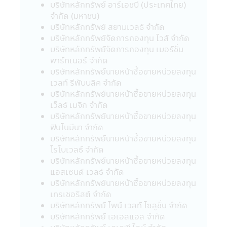
บริษัทหลักทรัพย์ อาร์เอชบี (ประเทศไทย)
ชวน และคู่มือการลงทุนให้เข้าใจ หรือสอบถาม
จำกัด (มหาชน)
รายละเอียดเพิ่มเติมได้ที่ บริษัทจัดการ หรือผู้
บริษัทหลักทรัพย์ สยามเวลธ์ จำกัด
ขายหน่วยลงทุน
บริษัทหลักทรัพย์จัดการกองทุน ไวส์ จำกัด
• กรณีกองทุนรวมที่มีการลงทุนในต่าง
บริษัทหลักทรัพย์จัดการกองทุน เมอร์ชั่น
ประเทศ และไม่ได้ป้องกันความเสี่ยงของอัตรา
พาร์ทเนอร์ จำกัด
แลกเปลี่ยนทั้งจำนวน ผู้ลงทุนอาจจะขาดทุน
บริษัทหลักทรัพย์นายหน้าซื้อขายหน่วยลงทุน
หรือได้รับกำไรจากอัตราแลกเปลี่ยน หรือได้รับ
เวลท์ รีพับบลิค จำกัด
เงินคืนต่ำกว่าเงินลงทุนเริ่มแรกได้
บริษัทหลักทรัพย์นายหน้าซื้อขายหน่วยลงทุน
• กองทุนรวมมีประกัน ผู้ลงทุนที่ถือหน่วยที่
เว็ลธ์ เมจิก จำกัด
ลงทุนจนครบระยะเวลาการประกันที่กำหนดใน
บริษัทหลักทรัพย์นายหน้าซื้อขายหน่วยลงทุน
หนังสือชี้ชวนนี้จะได้รับชำระเงินลงทุนคืนตาม
ฟินโนมีนา จำกัด
เงื่อนไขในการรับประกันอย่างไรก็ดี การประกัน
บริษัทหลักทรัพย์นายหน้าซื้อขายหน่วยลงทุน
ดังกล่าวไม่ได้รวมถึงการประกันความสามารถ
โรโบเวลธ์ จำกัด
ในการชำระหนี้ในอนาคตของผู้ประกัน
บริษัทหลักทรัพย์นายหน้าซื้อขายหน่วยลงทุน
• กองทุนรวมมุ่งรักษาเงินต้น เป็นเพียงชื่อ
แอสเซนด์ เวลธ์ จำกัด
เรียกประเภทของกองทุนรวมที่จัดนโยบายการ
บริษัทหลักทรัพย์นายหน้าซื้อขายหน่วยลงทุน
ลงทุนเพื่อให้เงินต้นของผู้ถือหน่วยลงทุนมีความ
เทรเชอริสต์ จำกัด
เสี่ยงต่ำ โดยกองทุนรวมดังกล่าว มิได้รับประกัน
บริษัทหลักทรัพย์ ไพน์ เวลท์ โซลูชั่น จำกัด
เงินลงทุนหรือผลตอบแทนจากการลงทุนแต่
บริษัทหลักทรัพย์ เอเอสแอล จำกัด
อย่างใด