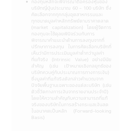
กองทุนหลักจะพิจารณาถือครองหุ้นของ
หมายให้ถือเป็นคำเสนอ หรือการเชิญชวนให้
บริษัทญี่ปุ่นประมาณ 60 - 100 บริษัท ซึ่ง
บุคคลใดทำการซื้อ หรือขายผลิตภัณฑ์ด้านการ
คัดเลือกจากทุกกลุ่มอุตสาหกรรมและ
ลงทุนประเภทต่าง ๆ ความเสียหายใด ๆ ที่เกิด
ทุกขนาดมูลค่าหลักทรัพย์ตามราคาตลาด
ขึ้นแก่ผู้ที่ใช้ข้อมูลหรือตัดสินใจจากเนื้อหาในเว็ป
(market capitalization) โดยผู้จัดการ
ไซด์นี้ไม่อาจเรียกร้องได้
กองทุนจะใช้ดุลยพินิจร่วมกับการ
12. การที่สำนักงานคณะกรรมการ ก.ล.ต. ได้
พิจารณาคำแนะนำด้านการลงทุนจากที่
อนุมัติให้จัดตั้งและจัดการโครงการของกองทุน
ปรึกษาการลงทุน ในการคัดเลือกบริษัทที่
รวมที่ปรากฏอยู่ในแอปพลิเคชันผ่านโทรศัพท์
เห็นว่ามีการประเมินมูลค่าต่ำกว่ามูลค่า
มือถือนี้ มิได้เป็นการแสดงว่าคณะกรรมการ
ที่แท้จริง (Intrinsic Value) อย่างมีนัย
ก.ล.ต. และสำนักงานคณะกรรมการ ก.ล.ต. ได้
สำคัญ (เช่น เป้าหมายเชิงกลยุทธ์ของ
รับรองถึงความถูกต้องของข้อมูลในหนังสือชี้
บริษัทควบคู่กับประมาณการทางการเงิน)
ชวน และมิได้ประกันราคาหน่วยลงทุนที่เสนอ
ซึ่งมูลค่าที่แท้จริงดังกล่าวคำนวณจาก
ขาย
ปัจจัยพื้นฐานเฉพาะของแต่ละบริษัท (เช่น
13. การวัดผลการดำเนินงานของกองทุนรวม
ตัวชี้วัดทางการเงินจากรายงานประจำปี)
ในแอปพลิเคชันผ่านโทรศัพท์มือถือนี้ ใช้วิธี
โดยให้ความสำคัญกับความสามารถที่แท้
วัดผลการดำเนินงานตามมาตรฐานที่สมาคม
จริงของบริษัทในการสร้างกระแสเงินสด
บริษัทจัดการลงทุนกำหนด และผลการดำเนิน
ในอนาคตเป็นหลัก (Forward-looking
งานในอดีตของกองทุนรวม มิได้เป็นสิ่งยืนยัน
Basis)
ถึงผลการดำเนินงานในอนาคต
14. ข้อความทั้งหมดที่ปรากฏอยู่ใน
แอปพลิเคชันผ่านโทรศัพท์มือถือนี้ บริษัทจัดการ