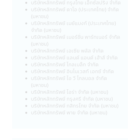
บริษัทหลักทรัพย์ กรุงไทย เอ็กซ์สปริง จำกัด
ลงทุนควรขอรับ และศึกษาข้อมูลในหนังสือชี้
บริษัทหลักทรัพย์ ดาโอ (ประเทศไทย) จำกัด
ชวน และคู่มือการลงทุนให้เข้าใจ หรือสอบถาม
(มหาชน)
รายละเอียดเพิ่มเติมได้ที่ บริษัทจัดการ หรือผู้
บริษัทหลักทรัพย์ เมย์แบงก์ (ประเทศไทย)
ขายหน่วยลงทุน
จำกัด (มหาชน)
• กรณีกองทุนรวมที่มีการลงทุนในต่าง
บริษัทหลักทรัพย์ เมอร์ชั่น พาร์ทเนอร์ จำกัด
ประเทศ และไม่ได้ป้องกันความเสี่ยงของอัตรา
(มหาชน)
แลกเปลี่ยนทั้งจำนวน ผู้ลงทุนอาจจะขาดทุน
บริษัทหลักทรัพย์ เอเซีย พลัส จำกัด
หรือได้รับกำไรจากอัตราแลกเปลี่ยน หรือได้รับ
บริษัทหลักทรัพย์ แลนด์ แอนด์ เฮ้าส์ จำกัด
เงินคืนต่ำกว่าเงินลงทุนเริ่มแรกได้
บริษัทหลักทรัพย์ โกลเบล็ก จำกัด
• กองทุนรวมมีประกัน ผู้ลงทุนที่ถือหน่วยที่
บริษัทหลักทรัพย์ อินโนเวสท์ เอกซ์ จำกัด
ลงทุนจนครบระยะเวลาการประกันที่กำหนดใน
บริษัทหลักทรัพย์ ไอ วี โกลบอล จำกัด
หนังสือชี้ชวนนี้จะได้รับชำระเงินลงทุนคืนตาม
(มหาชน)
เงื่อนไขในการรับประกันอย่างไรก็ดี การประกัน
บริษัทหลักทรัพย์ ไอร่า จำกัด (มหาชน)
ดังกล่าวไม่ได้รวมถึงการประกันความสามารถ
บริษัทหลักทรัพย์ กรุงศรี จำกัด (มหาชน)
ในการชำระหนี้ในอนาคตของผู้ประกัน
บริษัทหลักทรัพย์ กสิกรไทย จำกัด (มหาชน)
• กองทุนรวมมุ่งรักษาเงินต้น เป็นเพียงชื่อ
บริษัทหลักทรัพย์ พาย จำกัด (มหาชน)
เรียกประเภทของกองทุนรวมที่จัดนโยบายการ
ลงทุนเพื่อให้เงินต้นของผู้ถือหน่วยลงทุนมีความ
เสี่ยงต่ำ โดยกองทุนรวมดังกล่าว มิได้รับประกัน
เงินลงทุนหรือผลตอบแทนจากการลงทุนแต่