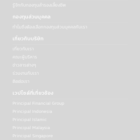
บริษัทฯจะเปิดเผยข้อมูลส่วนบุคคลของท่านและ
รู้จักกับกองทุนสำรองเลี้ยงชีพ
ข้อมูลอื่นๆ ด้วยความยินยอมของท่าน ทั้งนี้
กองทุนส่วนบุคคล
บุคคลที่เกี่ยวข้องที่ให้บริการดังกล่าวและได้รับ
การเปิดเผยข้อมูลจากบริษัทฯ ต้องยินยอมและ
ทำไมถึงต้องเลือกกองทุนส่วนบุคคลกับเรา
ปฏิบัติตามเงื่อนไขการเปิดเผยข้อมูลส่วนบุคคล
ตามกฎหมายความเป็นส่วนตัว
เกี่ยวกับบริษัท
ทางเลือกที่จะไม่ทำรายการผ่านอินเตอร์เน็ตและ
เกี่ยวกับเรา
แอปพลิเคชัน
คณะผู้บริหาร
ถ้าลูกค้ามีความประสงค์ที่จะไม่ทำรายการผ่าน
ข่าวสารต่างๆ
อินเตอร์เน็ตและแอปพลิเคชัน, ท่านอาจเลือกที่
ร่วมงานกับเรา
จะใช้โทรศัพท์หรือเขียนจดหมายหรือติดต่อ
ติดต่อเรา
บริษัทฯ เพื่อที่จะขอข้อมูลเกี่ยวกับการลงทุนใน
กองทุนของบริษัท ท่านอาจกรอกแบบฟอร์มเปิด
เวปไซด์ที่เกี่ยวข้อง
บัญชีและยื่นเอกสารตัวจริงที่สำนักงานของบริ
ษัทฯ และตัวแทนสนับสนุนการจำหน่วยของบริ
Principal Financial Group
ษัทฯ ได้
Principal Indonesia
Principal Islamic
Cookies
Principal Malaysia
Cookies คือ แฟ้มข้อมูลขนาดเล็กที่บรรจุข้อมูล
Principal Singapore