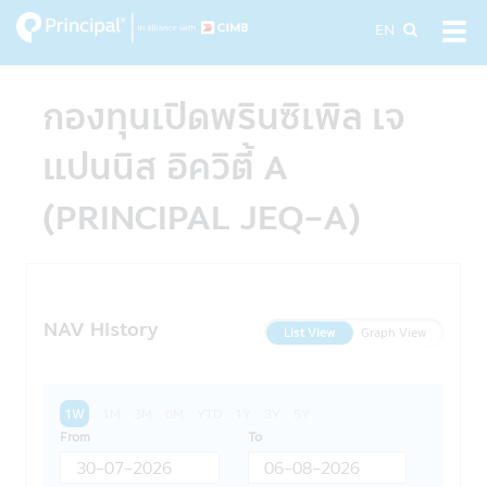
Skip
EN
Tog
to
navi
main
content
กองทุนเปิดพรินซิเพิล เจ
แปนนิส อิควิตี้ A
(PRINCIPAL JEQ-A)
NAV History
List View
Graph View
1W
1M
3M
6M
YTD
1Y
3Y
5Y
From
To