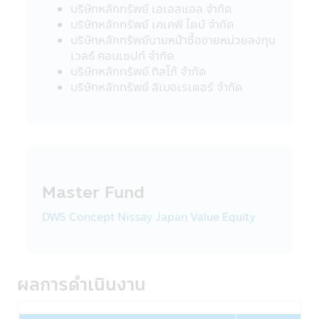
และ Principal Financial Group :
บริษัทหลักทรัพย์ เอเอสแอล จำกัด
บริษัทฯอาจเปิดเผยข้อมูลส่วนบุคคลของท่านใน
บริษัทหลักทรัพย์ เคเคพี ไดม์ จำกัด
กลุ่มของ CIMB-Principal และ Principal
บริษัทหลักทรัพย์นายหน้าซื้อขายหน่วยลงทุน
Financial Group เช่น
เวลธ์ คอนเซปท์ จำกัด
• แนะนำสินค้าและบริการทางการเงิน เช่น
บริษัทหลักทรัพย์ ทิสโก้ จำกัด
หน่วยลงทุนกองทุนรวมที่อยู่ในความสนใจของ
บริษัทหลักทรัพย์ ลิเบอเรเตอร์ จํากัด
ท่าน
• ประเมินและดำเนินการโปรแกรมประยุกต์ที่
สอดคล้องกับสินค้าและบริการทางการเงิน เช่น
หน่วยลงทุนกองทุนรวมของท่าน
• บริหารจัดการสินค้าและบริการทางการเงิน
เช่น หน่วยลงทุนกองทุนรวมที่ทางบริษัทนำเสนอ
Master Fund
ต่อท่าน
• เพื่อช่วยให้บริษัทฯจัดการข้อความพร้อมใช้
DWS Concept Nissay Japan Value Equity
งานและการเชื่อมต่อของผลิตภัณฑ์ บริการ และ
การติดต่อสื่อสารของบริษัทในกลุ่ม
• เพื่อจัดการความเสี่ยง เพื่อช่วยตรวจจับและ
ป้องกันการกระทำที่ผิดกฎหมายและการฉ้อโกง
ผลการดำเนินงาน
ที่อาจเกิดขึ้นรวมถึงการละเมิดอื่นๆ ต่อนโยบาย
และข้อตกลงของบริษัทฯ