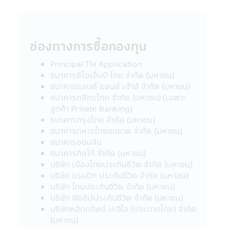
รวมเพื่อการเลี้ยงชีพและกองทุนรวมหุ้นระยะ
ยาวไปจำหน่าย จ่าย โอน จำนำ หรือนำไปเป็น
หลักประกัน
• สำหรับการลงทุนในกองทุนรวมเพื่อการ
ช่องทางการซื้อกองทุน
เลี้ยงชีพ และกองทุนรวมหุ้นระยะยาว ผู้ถือ
หน่วยลงทุน (ของกองทุนรวม) จะต้องปฏิบัติ
Principal TH Application
ตามเงื่อนไขการลงทุน และเงื่อนไขที่กำหนดโดย
ธนาคารซีไอเอ็มบี ไทย จำกัด (มหาชน)
กรมสรรพากรอย่างเคร่งครัดทุกประการ (ซึ่ง
ธนาคารแลนด์ แอนด์ เฮ้าส์ จำกัด (มหาชน)
สามารถศึกษาได้จากคู่มือการลงทุนที่บริษัท
ธนาคารกสิกรไทย จำกัด (มหาชน) (เฉพาะ
จัดการได้จัดให้) มิฉะนั้นผู้ลงทุนจะไม่ได้รับสิทธิ
ลูกค้า Private Banking)
ประโยชน์ทางภาษี และ/หรือ ผู้ลงทุนอาจถูกหัก
ธนาคารกรุงไทย จำกัด (มหาชน)
หรือไม่สามารถขอคืนภาษี ณ ที่จ่ายจากกำไรที่
ธนาคารทหารไทยธนชาต จำกัด (มหาชน)
เกิดขึ้นตลอดจนผู้ลงทุนจะต้องคืนสิทธิประโยชน์
ธนาคารออมสิน
ทางภาษีที่เคยได้รับภายในกำหนดเวลา และ/
ธนาคารทิสโก้ จำกัด (มหาชน)
หรือ อาจจะต้องชำระเงินเพิ่ม และเบี้ยปรับตาม
บริษัท เมืองไทยประกันชีวิต จำกัด (มหาชน)
ประมวลรัษฎากร อนึ่ง ผู้ลงทุนจะต้องเก็บ
บริษัท แรบบิท ประกันชีวิต จำกัด (มหาชน)
เอกสารการลงทุนในกองทุนรวมถึงหลักฐาน
บริษัท ไทยประกันชีวิต จำกัด (มหาชน)
เพื่อพิสูจน์ว่าท่านได้ปฏิบัติตามเงื่อนไขของการ
บริษัท ฟิลลิปประกันชีวิต จำกัด (มหาชน)
ลงทุนที่กำหนดดังกล่าวอย่างครบถ้วน ทั้งนี้เพื่อ
บริษัทหลักทรัพย์ เคจีไอ (ประเทศไทย) จำกัด
ประโยชน์ในการยืนยันสิทธิประโยชน์ในทางภาษี
(มหาชน)
ของท่านหากถูกเรียกถามในอนาคต อนึ่ง ผู้