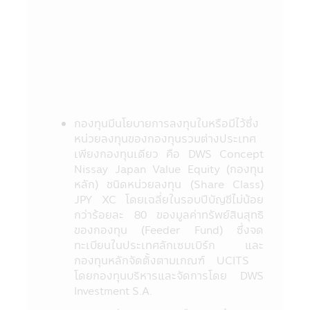
การลงทุนตามอัตราส่วนที่กำหนดใน
วัตถุประสงค์การลงทุน เป็นต้น ได้ที่สำนักงาน
คณะกรรมการ ก.ล.ต. หรือโดยผ่านเครือข่าย
Internet ของสำนักงานคณะกรรมการ ก.ล.ต.
http://www.sec.or.th
9. กองทุนรวมเป็นนิติบุคคลแยกต่างหากจาก
บริษัทจัดการ ดังนั้นบริษัทจัดการจึงไม่มีภาระ
ผูกพันในการชดเชยผลขาดทุนของกองทุนรวม
กองทุนมีนโยบายการลงทุนในหรือมีไว้ซึ่ง
ทั้งนี้ ผลการดำเนินงานของกองทุนรวม ไม่ได้ขึ้น
หน่วยลงทุนของกองทุนรวมต่างประเทศ
อยู่กับสถานะทางการเงินหรือผลการดำเนินงาน
เพียงกองทุนเดียว คือ DWS Concept
ของบริษัทจัดการ
Nissay Japan Value Equity (กองทุน
10. การลงทุนในกองทุนรวมใดๆ ที่มีรายชื่อ
หลัก) ชนิดหน่วยลงทุน (Share Class)
ปรากฏในแอปพลิเคชันผ่านโทรศัพท์มือถือนี้อยู่
JPY XC โดยเฉลี่ยในรอบปีบัญชีไม่น้อย
ภายใต้การควบคุมของกฎหมายไทยรวมถึงกฎ
กว่าร้อยละ 80 ของมูลค่าทรัพย์สินสุทธิ
ระเบียบ และข้อบังคับต่างๆ ที่กำหนดไว้ตามพระ
ของกองทุน (Feeder Fund) ซึ่งจด
ราชบัญญัติหลักทรัพย์ และตลาดหลักทรัพย์
ทะเบียนในประเทศลักเซมเบิร์ก และ
พ.ศ. 2535 (ที่แก้ไขเพิ่มเติม)
กองทุนหลักจัดตั้งตามเกณฑ์ UCITS
11. ข้อมูลในแอปพลิเคชันผ่านโทรศัพท์มือถือ
โดยกองทุนบริหารและจัดการโดย DWS
นี้เป็นข้อมูลทั่วไป ไม่ใช่คำแนะนำหรือความเห็น
Investment S.A.
และไม่ถือเป็นการแทนคำแนะนำ หรือมีความมุ่ง