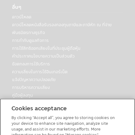
ที่ท่านเยี่ยมชมแอปพลิเคชัน บริษัทฯ ใช้
อื่นๆ
Cookies ในแอปพลิเคชันของบริษัทฯ เพื่อให้
มั่นใจได้ว่า ข้อมูลที่ท่านทำรายการกับบริษัทฯผ่าน
ดาวน์โหลด
ระบบอินเตอร์เน็ตและแอปพลิเคชันมีความถูก
ดาวน์โหลดหนังสือรับรองกองทุนภาษีและภาษีหัก ณ ที่จ่าย
ต้อง ทันที่ที่ท่านออกจากระบบความปลอดภัย
พันธมิตรทางธุรกิจ
ของอินเตอร์เน็ตและแอปพลิเคชันของบริษัทฯ
cookies ดังกล่าวจะถูกทำลาย ข้อมูลดังกล่าวจะ
การกำกับดูแลกิจการ
ไม่ถูกนำไปเผยแพร่
การใช้สิทธิออกเสียงในที่ประชุมผู้ถือหุ้น
คำประกาศนโยบายความเป็นส่วนตัว
การเข้าถึงข้อมูลส่วนตัวของท่าน
ท่านสามารถเขียน e-mail เพื่อติดต่อกับบริษัทฯ
ข้อตกลงการใช้บริการ
หรือโทรศัพท์มาที่ (662) 686 9595 ระหว่าง
ความเสี่ยงในการใช้อินเทอร์เน็ต
08.30 น. – 17.00 น. ทุกวันทำการ เมื่อท่าน
แจ้งปัญหาความปลอดภัย
ต้องการตรวจสอบข้อมูลของท่าน บริษัทฯ อาจ
การบริหารความเสี่ยง
จะติดต่อถึงท่านเพื่อจัดเตรียมข้อมูลเพิ่มเติม
คู่มือผู้ลงทุน
เช่น ข้อมูลตลาดการเงิน, ข้อมูลตลาดกองทุน,
ตารางวันหยุดกองต่างประเทศ
กองทุนและบริการใหม่ ถ้าท่านไม่ต้องการข้อมูล
Cookies acceptance
ดังกล่าว โปรดติดต่อบริษัทฯ เช่นกัน
คู่มือการลงทุนในกองทุนที่มีสิทธิประโยชน์ทางภาษี
By clicking “Accept all”, you agree to storing cookies on
แบบฟอร์มต่างๆ
your device to enhance site navigation, analyze site
นโยบายเกี่ยวกับคุกกี้
usage, and assist in our marketing efforts. More
แบบประเมินระดับความเสี่ยงของผู้ลงทุน
information can be found on "Manage cookies".