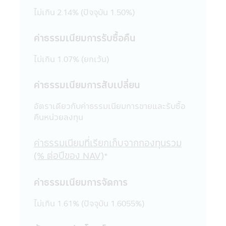
จัดการขอเรียนว่า เว็บไซต์เหล่านั้นอาจมิได้อยู่
ไม่เกิน 2.14% (ปัจจุบัน 1.50%)
ภายใต้การควบคุมของ พ.ร.บ. หลักทรัพย์และ
ตลาดหลักทรัพย์ พ.ศ. 2535 และบริษัทอาจจะ
ค่าธรรมเนียมการรับซื้อคืน
ยังมิได้สำรวจถึงการบริการข้อมูล หรือสินค้า
ของบริษัทนั้นๆ ดังนั้นบริษัทจัดการจึงมิสามารถ
ไม่เกิน 1.07% (ยกเว้น)
รับประกันความถูกต้องครบถ้วนของข้อมูลดัง
กล่าว และ รับผิดชอบต่อความเสียหายต่างๆ ที่
เกิดขึ้น
ค่าธรรมเนียมการสับเปลี่ยน
22. ผู้ลงทุนควรตรวจสอบให้แน่ใจว่าผู้ขาย
หน่วยลงทุนเป็นบุคคลที่ได้รับความเห็นชอบจาก
อัตราเดียวกับค่าธรรมเนียมการขายและรับซื้อ
สำนักงานคณะกรรมการ ก.ล.ต.
คืนหน่วยลงทุน
23. อัตราค่าธรรมเนียมการหักเงินลงทุนราย
เดือนจากบัญชีธนาคารของผู้ถือหน่วยลงทุน
ค่าธรรมเนียมที่เรียกเก็บจากกองทุนรวม
สำหรับผู้ลงทุนที่ใช้บริการแผนการลงทุน
(% ต่อปีของ NAV)
*
อัตโนมัติ (Regular Saving Plan)
- ไม่คิดค่าบริการ สำหรับผู้ลงทุนที่มียอด
ค่าธรรมเนียมการจัดการ
เงินลงทุนหักรายเดือนตั้งแต่ 5,000 บาทขึ้นไป
ต่อรายการ
ไม่เกิน 1.61% (ปัจจุบัน 1.6055%)
- คิดค่าบริการ 10 บาท ต่อรายการ สำหรับ
ผู้ลงทุนที่มียอดเงินลงทุนหักรายเดือนต่ำกว่า