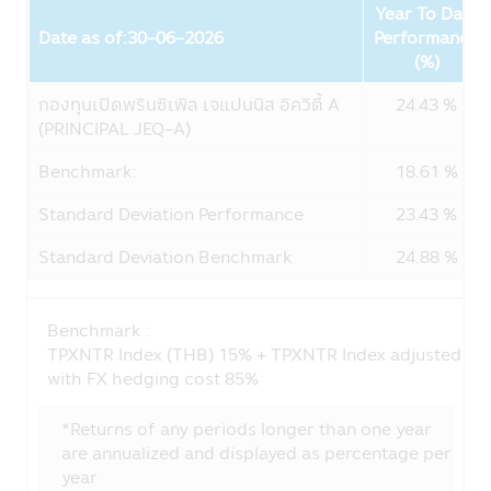
Year To Date
บริษัทฯ อาจจะเปิดเผยข้องมูลส่วนตัวของท่าน
Date as of:30-06-2026
Performance
กับบริษัทอื่นๆ ที่ให้บริการแก่บริษัทฯ:
Fund
(%)
บริษัทฯอาจเปิดเผยข้อมูลส่วนบุคคลกับผู้ให้
บริการภายนอกที่ให้บริการกับบริษัทฯ
กองทุนเปิดพรินซิเพิล เจแปนนิส อิควิตี้ A
24.43 %
• ผู้ให้บริการภายนอกเหล่านี้อาจเป็นผู้ให้
(PRINCIPAL JEQ-A)
บริการแก่ท่าน เช่น ให้บริการยืนยันตัวตนของ
ท่าน
Benchmark:
18.61 %
• ผู้บริการภายนอกบริษัทฯ เช่น ผู้ให้บริการ
Standard Deviation Performance
23.43 %
การจัดส่งเอกสาร, ผู้ให้บริการด้านระบบ IT ผู้
ดำเนินการกรอกข้อมูล, โรงพิมพ์, ผู้ตรวจสอบ
Standard Deviation Benchmark
24.88 %
รวมถึงผู้เชี่ยวชาญในด้านต่างๆ, การจัดส่ง
โฆษณาสำหรับผลิตภัณฑ์และบริการ และบริษัท
ภายนอกอื่นๆ ที่สนับสนุนการให้บริการของบริ
Benchmark :
ษัทฯแก่ท่าน
TPXNTR Index (THB) 15% + TPXNTR Index adjusted
• บุคคลที่ได้รับการแต่งตั้งให้ทำหน้าที่แทนท่าน
with FX hedging cost 85%
• ผู้เชี่ยวชาญด้านต่างๆ ที่ได้รับมอบหมายจา
กบริษัทฯเพื่อช่วยการบริการจัดการเงินลงทุน
*Returns of any periods longer than one year
ของท่าน
are annualized and displayed as percentage per
• เมื่อต้องเปิดเผยตามที่กฎหมายกำหนด เช่น
year
กรมสรรพากร, ผู้ควบคุมกฎระเบียบ เช่น