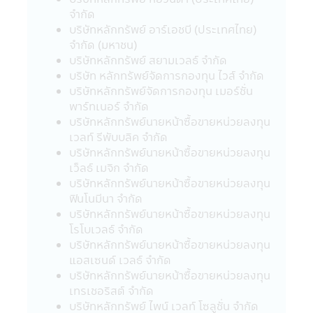
ได้จัดเตรียมสินค้าและบริการที่ดียิ่งขึ้นทีเหมาะ
จำกัด
กับท่าน
บริษัทหลักทรัพย์ อาร์เอชบี (ประเทศไทย)
จำกัด (มหาชน)
การใช้รหัสผ่าน
บริษัทหลักทรัพย์ สยามเวลธ์ จำกัด
ความรับผิดชอบในการเก็บดูแลรหัสผ่านนั้นเป็น
บริษัท หลักทรัพย์จัดการกองทุน ไวส์ จำกัด
สิ่งที่ลูกค้าต้องรับผิดชอบ โปรดแน่ใจว่ารหัส
บริษัทหลักทรัพย์จัดการกองทุน เมอร์ชั่น
ผ่านของท่านไม่ได้ถูกเปิดเผยต่อบุคคลอื่นๆ ไม่
พาร์ทเนอร์ จำกัด
ว่าในเวลาและสถานการณ์ใด กรุณาแจ้งทางบริ
บริษัทหลักทรัพย์นายหน้าซื้อขายหน่วยลงทุน
ษัทฯ ทันทีที่พบว่ามีการใช้รหัสผ่านโดยที่ไม่ได้รับ
เวลท์ รีพับบลิค จำกัด
อนุญาตจากท่านหรือมีการละเมิดความปลอดภัย
บริษัทหลักทรัพย์นายหน้าซื้อขายหน่วยลงทุน
ของรหัสผ่าน
เว็ลธ์ เมจิก จำกัด
บริษัทหลักทรัพย์นายหน้าซื้อขายหน่วยลงทุน
การใช้และการเปิดเผย
ฟินโนมีนา จำกัด
บริษัทอาจเปิดเผยข้อมูลส่วนบุคคลของท่านหรือ
บริษัทหลักทรัพย์นายหน้าซื้อขายหน่วยลงทุน
ข้อมูลอื่นๆ เกี่ยวกับท่านให้กับผู้อื่นในรูปแบบ
โรโบเวลธ์ จำกัด
ต่างๆ ตามที่ระบุไว้ในส่วนนี้ของนโยบายความ
บริษัทหลักทรัพย์นายหน้าซื้อขายหน่วยลงทุน
เป็นส่วนตัว
แอสเซนด์ เวลธ์ จำกัด
บริษัทฯ อาจจะใช้ข้อมูลส่วนบุคคลหรือข้อมูล
บริษัทหลักทรัพย์นายหน้าซื้อขายหน่วยลงทุน
อื่นๆของท่าน ด้วยเหตุผลต่อไปนี้:
เทรเชอริสต์ จำกัด
กับสมาชิกบริษัทในกลุ่มของ CIMB-Principal
บริษัทหลักทรัพย์ ไพน์ เวลท์ โซลูชั่น จำกัด